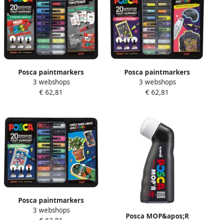
Posca paintmarkers
Posca paintmarkers
3 webshops
3 webshops
metalen doos van 20 stuks
metalen doos van 20 stuks
€ 62,81
€ 62,81
assorti ontwerp Stickers
assorti ontwerp Groovy
Graffiti
Colours
Posca paintmarkers
3 webshops
metalen doos van 20 stuks
Posca MOP&apos;R