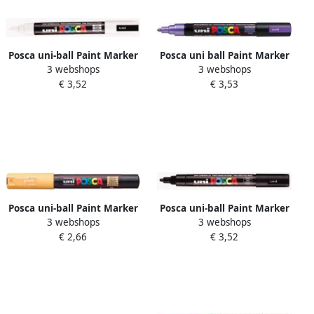
Posca uni-ball Paint Marker
Posca uni ball Paint Marker
3 webshops
3 webshops
op waterbasis PC-5M wit
op waterbasis PC 5M
€ 3,52
€ 3,53
metaal violet
Posca uni-ball Paint Marker
Posca uni-ball Paint Marker
3 webshops
3 webshops
op waterbasis PC-1MC
op waterbasis PC-5M zwart
€ 2,66
€ 3,52
abrikoos