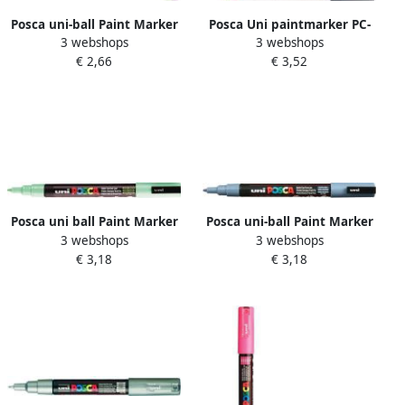
Posca uni-ball Paint Marker
Posca Uni paintmarker PC-
3 webshops
3 webshops
op waterbasis PC-1MC
5M 1 8 2 5 mm fluo oranje
€ 2,66
€ 3,52
donkerblauw
Posca uni ball Paint Marker
Posca uni-ball Paint Marker
3 webshops
3 webshops
op waterbasis PC 3M
op waterbasis PC-3M
€ 3,18
€ 3,18
lichtgroen
arduingrijs