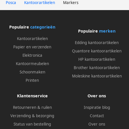
Posca
Kantoorartikelen
Markers
Populaire
categorieën
Populaire
merken
Kantoorartikelen
Edding kantoorartikelen
Papier en verzenden
Quantore kantoorartikelen
Elektronica
HP kantoorartikelen
Kantoormeubelen
Brother kantoorartikelen
Schoonmaken
Moleskine kantoorartikelen
Printen
Klantenservice
Over ons
Retourneren & ruilen
Inspiratie blog
Verzending & bezorging
Contact
Status van bestelling
Over ons