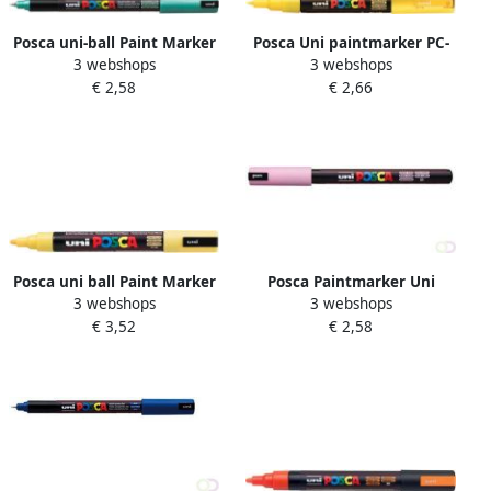
Posca uni-ball Paint Marker
Posca Uni paintmarker PC-
3 webshops
3 webshops
op waterbasis PC-1MR
1MC 0 7 1 mm strogeel
€ 2,58
€ 2,66
metaalgroen
Posca uni ball Paint Marker
Posca Paintmarker Uni
3 webshops
3 webshops
op waterbasis PC 5M
PC1MR extra fijn lichtroze
€ 3,52
€ 2,58
strogeel