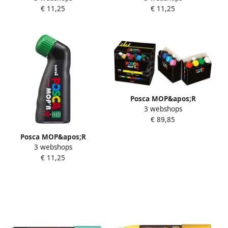
€ 11,25
€ 11,25
hemelsblauw
donkerblauw
Posca MOP&apos;R
3 webshops
paintmarker PCM-22 doos
€ 89,85
van 8 stuks assorti
Posca MOP&apos;R
3 webshops
paintmarker PCM-22
€ 11,25
donkergroen