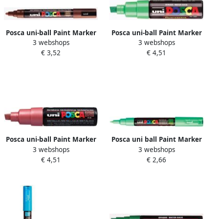
Posca uni-ball Paint Marker
Posca uni-ball Paint Marker
3 webshops
3 webshops
op waterbasis PC-5M bruin
op waterbasis PC-8K fluo
€ 3,52
€ 4,51
groen
Posca uni-ball Paint Marker
Posca uni ball Paint Marker
3 webshops
3 webshops
op waterbasis PC-8K rood
op waterbasis PC 1MC
€ 4,51
€ 2,66
metaal
lichtgroen