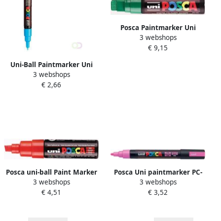
Posca Paintmarker Uni
3 webshops
PC17K extra breed
€ 9,15
rechthoek donkergroen
Uni-Ball Paintmarker Uni
3 webshops
ball op waterbasis posca pc
€ 2,66
1mc lichtblauw
Posca uni-ball Paint Marker
Posca Uni paintmarker PC-
3 webshops
3 webshops
op waterbasis PC-8K rood
5M 1 8 2 5 mm fluo roze
€ 4,51
€ 3,52