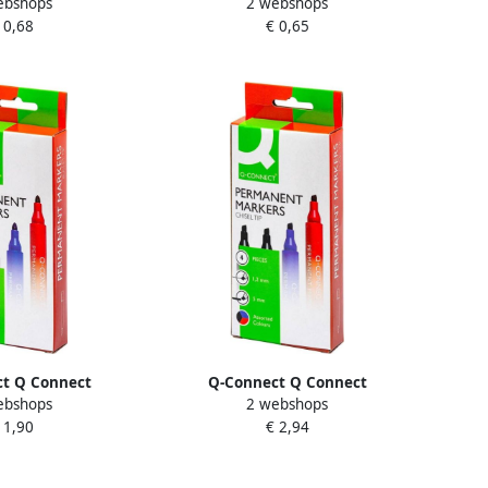
ebshops
2 webshops
rker ronde punt
marker schuine punt groen
 0,68
€ 0,65
rood
t Q Connect
Q-Connect Q Connect
ebshops
2 webshops
arker ronde punt
permanente marker schuine
 1,90
€ 2,94
kleuren etui van 4
punt geassorteerde kleuren etui
tuks
van 4 stuks