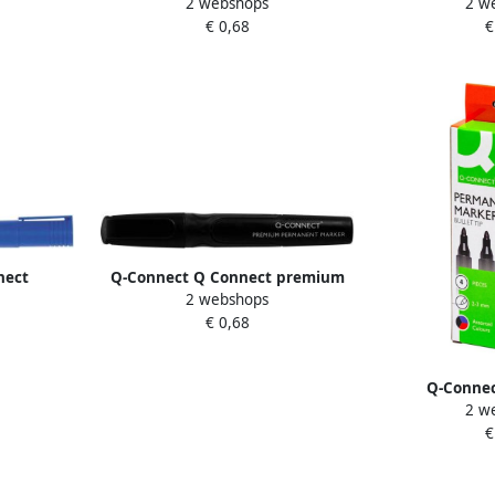
2 webshops
2 w
 groen
permanent marker ronde punt
permanent ma
€ 0,68
€
blauw
nect
Q-Connect Q Connect premium
2 webshops
schuine
permanent marker ronde punt
€ 0,68
zwart
Q-Connec
2 w
permanente m
€
geassorteerde 
s