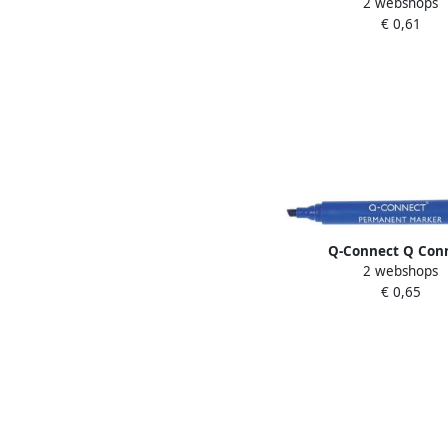
2 webshops
marker ronde punt
€ 0,61
Q-Connect Q Con
2 webshops
permanente marker 
€ 0,65
punt blauw