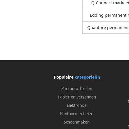
Q-Connect markeer
Edding permanent 
Quantore permanent
Populaire
categorieën
Kantoorartikelen
Papier en verzenden
Elektronica
Kantoormeubelen
Schoonmaken