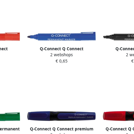
nect
Q-Connect Q Connect
Q-Connec
2 webshops
2 w
schuine
permanente marker ronde punt
permanente 
€ 0,65
€
blauw
pun
permanent
Q-Connect Q Connect premium
Q-Connect Q 