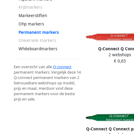
Krijtmarkers
Markeerstiften
Ohp markers
Permanent markers
Universele markers
Q-Connect Q Con
Whiteboardmarkers
2 webshops
permanente marker 
€ 0,65
punt rood
Een overzicht van alle
Q-connect
permanent markers. Vergelijk deze 14
Q-connect permanent markers van 2
betrouwbare webshops op model,
prijs en maat. Hierdoor vind deze
permanent markers voor de beste
prijs en sale.
Q-Connect Q Connect 