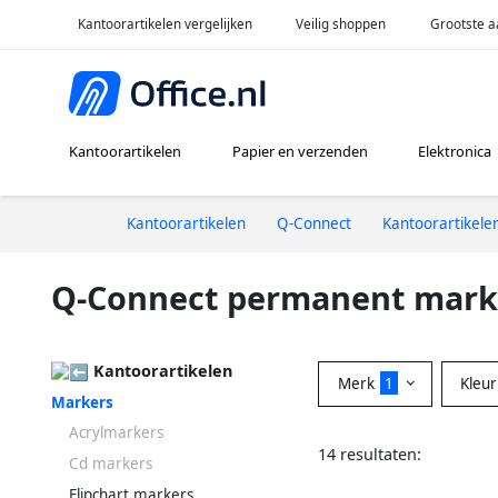
Kantoorartikelen vergelijken
Veilig shoppen
Grootste a
Kantoorartikelen
Papier en verzenden
Elektronica
Kantoorartikelen
Q-Connect
Kantoorartikele
Q-Connect permanent mark
Kantoorartikelen
Merk
1
Kleu
Markers
Acrylmarkers
14 resultaten:
Cd markers
Flipchart markers