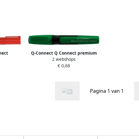
nect
Q-Connect Q Connect premium
2 webshops
nde punt
permanent marker ronde punt
€ 0,68
groen
Pagina 1 van 1