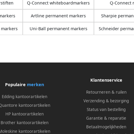
stiften
Q-Connect whiteboardmarkers
Q-Connect 
markers
Artline permanent markers
Sharpie perman
 markers
Uni-Ball permanent markers
Schneider perma
Klantenservice
Populaire
merken
Retourneren & ruilen
Edding kantoorartikelen
Verzending & bezorging
Quantore kantoorartikelen
Status van bestelling
HP kantoorartikelen
Garantie & reparatie
Brother kantoorartikelen
Betaalmogelijkheden
Moleskine kantoorartikelen