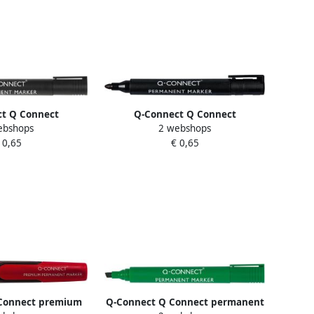
t Q Connect
Q-Connect Q Connect
ebshops
2 webshops
marker schuine
permanente marker ronde punt
 0,65
€ 0,65
t zwart
zwart
Connect premium
Q-Connect Q Connect permanent