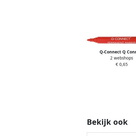
Q-Connect Q Con
2 webshops
permanente marker ro
€ 0,65
rood
Bekijk ook