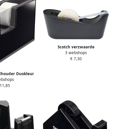
Scotch verzwaarde
3 webshops
plakbandafroller inclusief 1 rol
€ 7,30
Magic Tape zwart
dhouder Duokleur
ebshops
rt grijs
 11,85