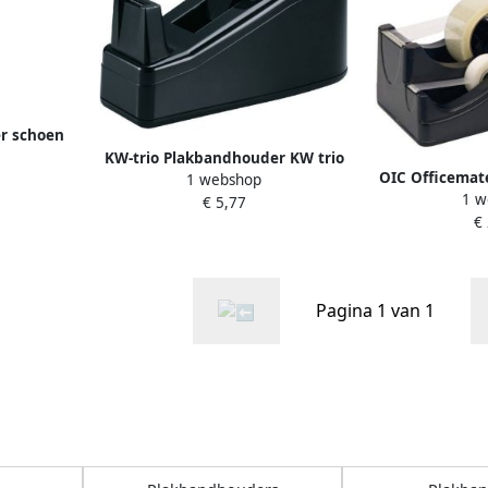
r schoen
KW-trio Plakbandhouder KW trio
x8.9m
OIC Officemat
1 webshop
voor 66m zwart
1 w
Oic 96690
€ 5,77
€
Pagina 1 van 1