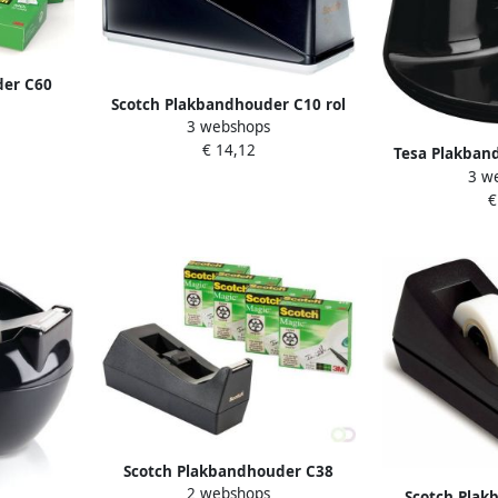
der C60
Scotch Plakbandhouder C10 rol
ic tape
3 webshops
tot 66m verzwaard zwart
uks
€ 14,12
Tesa Plakban
3 w
compact + 
€
invisible 
Scotch Plakbandhouder C38
2 webshops
zwart + 4 rollen magic tape
Scotch Plak