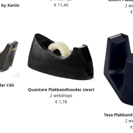
€ 11,40
19mmx33m
 by Karim
2 w
verzwa
agic tape
€
der C60
Quantore Plakbandhouder zwart
 tape
2 webshops
33m
€ 1,78
Tesa Plakband
2 w
SMAR
€