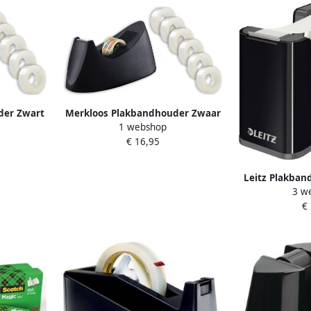
der Zwart
Merkloos Plakbandhouder Zwaar
1 webshop
lakband
Model Inclusief 7 Rollen Plakband
€ 16,95
n Online
Tape Dispenser Kantoor Artikelen
Bureau Accessoires
Leitz Plakban
3 w
zwa
€