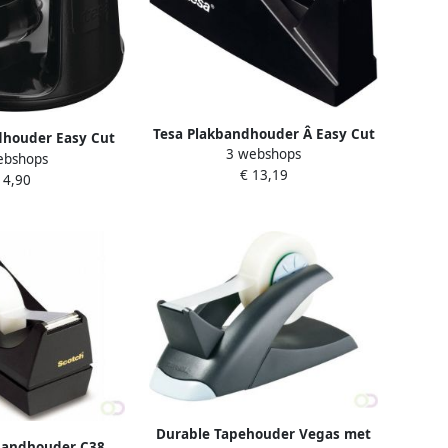
Tesa Plakbandhouder Â Easy Cut
dhouder Easy Cut
3 webshops
Economy voor rollen tot 66m
ebshops
1 rol plakband
€ 13,19
zwart
 4,90
33mx19mm zwart
Durable Tapehouder Vegas met
bandhouder C38