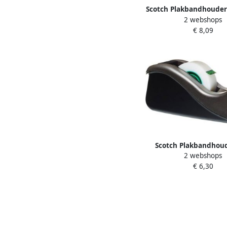
Scotch Plakbandhouder
2 webshops
Rashid zwart + 1 rol m
€ 8,09
19mmx7.5m
Scotch Plakbandhou
2 webshops
zwart + 1rol magic
€ 6,30
19mmx33m