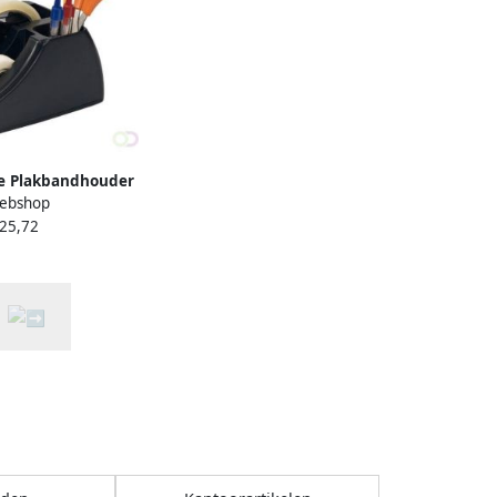
e Plakbandhouder
ebshop
 giant zwart
 25,72