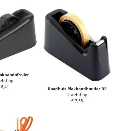
akbandafroller
ebshop
 6,41
Raadhuis Plakbandhouder B2
1 webshop
voor 66m zwart
€ 7,55