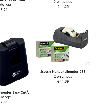
2 webshops
taperol 19mmx33m zwart grijs
ebshops
ard zwart
€ 11,25
 3,74
Scotch Plakbandhouder C38
2 webshops
recycled zwart + 3rol magic tape
€ 11,39
900 19mmx33m
houder Easy CutÂ
ebshops
T zwart
 2,90