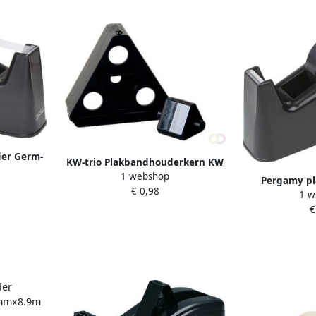
er Germ-
KW-trio Plakbandhouderkern KW
eel zwart
1 webshop
trio voor 33meter en 66meter
Pergamy pl
€ 0,98
zwart
1 w
€