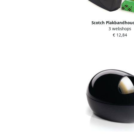
Scotch Plakbandhou
3 webshops
zwart + 4 rollen Mag
€ 12,84
19mmx33m 5 st