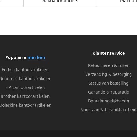
s
Plakbandhouders
Plakba
Klantenservice
Populaire
merken
Retourneren & ruilen
Edding kantoorartikelen
Verzending & bezorging
Quantore kantoorartikelen
Status van bestelling
HP kantoorartikelen
Garantie & reparatie
Brother kantoorartikelen
Betaalmogelijkheden
Moleskine kantoorartikelen
Voorraad & beschikbaarheid