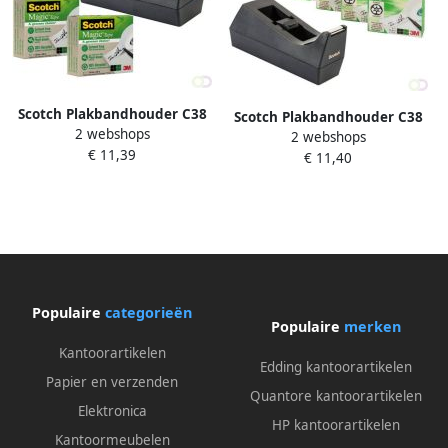
Scotch Plakbandhouder C38
Scotch Plakbandhouder C38
2 webshops
recycled zwart + 3rol magic
2 webshops
zwart + 4 rollen magic tape
€ 11,39
tape 900 19mmx33m
€ 11,40
19mmx33m
Populaire
categorieën
Populaire
merken
Kantoorartikelen
Edding kantoorartikelen
Papier en verzenden
Quantore kantoorartikelen
Elektronica
HP kantoorartikelen
Kantoormeubelen