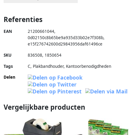
Referenties
EAN
21200661044
,
0d02150c8b65be9a935d33b02e7f308b
,
e15f276742600d29843956daf61496ce
SKU
836508
,
1850654
Tags
C, Plakbandhouder, Kantoorbenodigdheden
Delen
Vergelijkbare producten