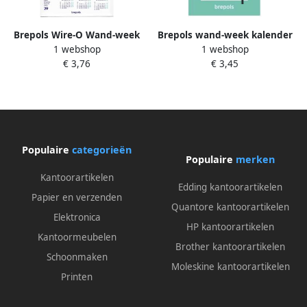
Brepols Wire-O Wand-week
Brepols wand-week kalender
1 webshop
1 webshop
kalender 4-talig 2026
op schild 2026
€ 3,76
€ 3,45
Populaire
categorieën
Populaire
merken
Kantoorartikelen
Edding kantoorartikelen
Papier en verzenden
Quantore kantoorartikelen
Elektronica
HP kantoorartikelen
Kantoormeubelen
Brother kantoorartikelen
Schoonmaken
Moleskine kantoorartikelen
Printen