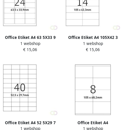
Office Etiket A4 63 5X33 9
Office Etiket A4 105X42 3
1 webshop
1 webshop
24X O-HK OC
14X
€ 15,06
€ 15,06
Office Etiket A4 52 5X29 7
Office Etiket A4
1 webshop
1 webshop
40X
105x68.2mm 8 vel