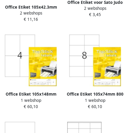
Office Etiket voor Sato Judo
Office Etiket 105x42.3mm
2 webshops
Food 26x16mm wit
2 webshops
1400 stuks
€ 3,45
€ 11,16
Office Etiket 105x148mm
Office Etiket 105x74mm 800
1 webshop
1 webshop
400 stuks
stuks
€ 60,10
€ 60,10