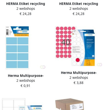
HERMA Etiket recycling
HERMA Etiket recycling
2 webshops
2 webshops
10732 99.1x67.7mm
10730 99.1x33.8mm
€ 24,28
€ 24,28
640stuks wit
1280stuks wit
Herma Multipurpose-
Herma Multipurpose-
2 webshops
etiketten Ã 19 mm rond
2 webshops
etiketten 25 x 40 mm blauw
€ 3,88
fluor rood geperforeerd
€ 0,91
permanent hechtend om
permanent hechte
met de hand te