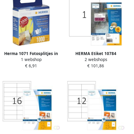
Herma 1071 Fotosplitjes in
HERMA Etiket 10784
1 webshop
2 webshops
kartonnen display 1000 st.
210x297mm weerbestendig
€ 6,91
€ 101,86
wit 80 etiketten