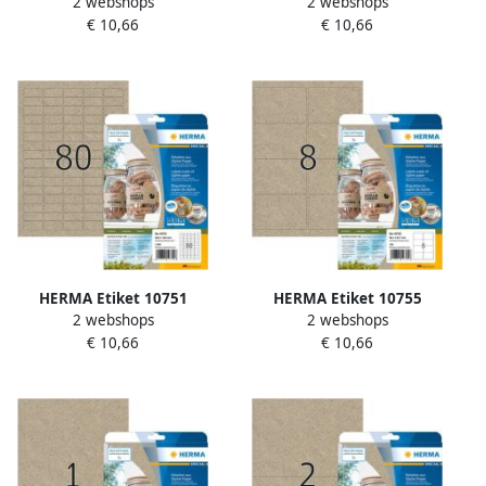
2 webshops
2 webshops
70x36mm silphie bruin 480
48.3x33.8mm silphie bruin
€ 10,66
€ 10,66
stuks
640 stuks
HERMA Etiket 10751
HERMA Etiket 10755
2 webshops
2 webshops
35.6x16.9mm silphie bruin
99.1x67.7mm silphie bruin
€ 10,66
€ 10,66
1600 stuks
160 stuks