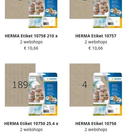
HERMA Etiket 10758 210 x
HERMA Etiket 10757
2 webshops
2 webshops
297 mm silphie bruin 20
210x148mm silphie bruin 40
€ 10,66
€ 10,66
stuks
stuks
HERMA Etiket 10750 25.4 x
HERMA Etiket 10756
2 webshops
2 webshops
10mm silphie bruin 3780
105x148 mm silphie bruin