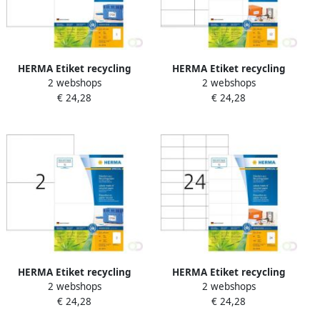
HERMA Etiket recycling
HERMA Etiket recycling
2 webshops
2 webshops
10738 210x297mm 80stuks
10733 105x48mm 960stuks
€ 24,28
€ 24,28
wit
wit
HERMA Etiket recycling
HERMA Etiket recycling
2 webshops
2 webshops
10737 210x148mm 160stuks
10729 70x37mm 1920stuks
€ 24,28
€ 24,28
wit
wit