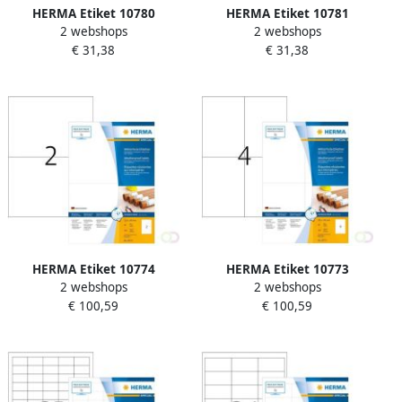
HERMA Etiket 10780
HERMA Etiket 10781
2 webshops
2 webshops
97x33.8mm wit 1280stuks
97x42.3mm wit 960stuks
€ 31,38
€ 31,38
HERMA Etiket 10774
HERMA Etiket 10773
2 webshops
2 webshops
210x148mm weerbestendig
105x148mm weerbestendig
€ 100,59
€ 100,59
wit 160stuks
wit 320stuks