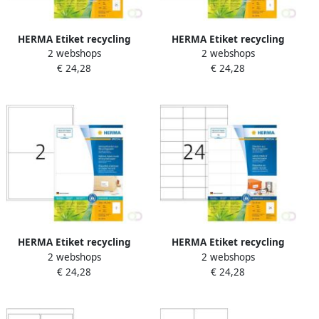
HERMA Etiket recycling
HERMA Etiket recycling
2 webshops
2 webshops
10727 63.5x38.1mm
10736 199.6x289.1mm
€ 24,28
€ 24,28
1680stuks wit
80stuks wit
HERMA Etiket recycling
HERMA Etiket recycling
2 webshops
2 webshops
10735 199.6x143.5mm
10728 70x36mm 1920stuks
€ 24,28
€ 24,28
160stuks wit
wit