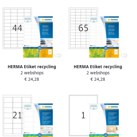
HERMA Etiket recycling
HERMA Etiket recycling
2 webshops
2 webshops
10726 48.3x25.4mm
10725 38.1x21.2mm
€ 24,28
€ 24,28
3520stuks wit
5200stuks wit