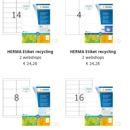
HERMA Etiket recycling
HERMA Etiket recycling
2 webshops
2 webshops
10731 99.1x38.1mm
10734 105x148mm 320stuks
€ 24,28
€ 24,28
1120stuks wit
wit