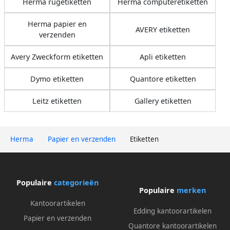
Herma rugetiketten
Herma computeretiketten
Herma papier en
AVERY etiketten
verzenden
Avery Zweckform etiketten
Apli etiketten
Dymo etiketten
Quantore etiketten
Leitz etiketten
Gallery etiketten
Herma
Papier en verzenden
Etiketten
Populaire
categorieën
Populaire
merken
Kantoorartikelen
Edding kantoorartikelen
Papier en verzenden
Quantore kantoorartikelen