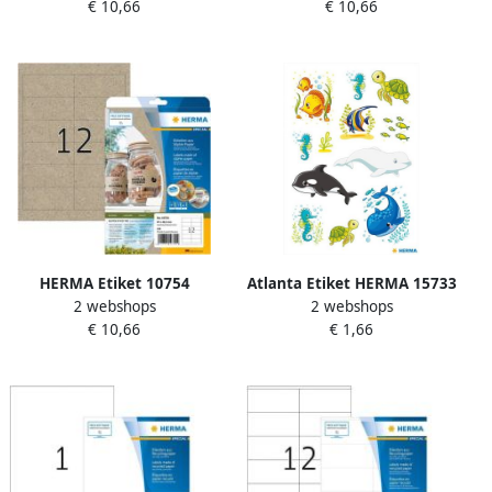
€ 10,66
€ 10,66
stuks
80 stuks
HERMA Etiket 10754
Atlanta Etiket HERMA 15733
2 webshops
2 webshops
97x42.3mm silphie bruin
walvissen en zeedieren
€ 10,66
€ 1,66
240 stuks