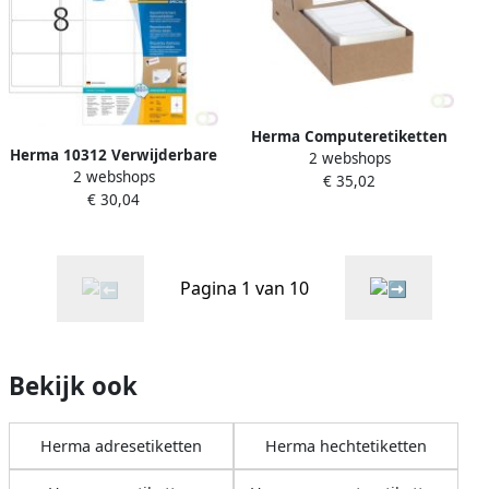
Herma Computeretiketten
Herma 10312 Verwijderbare
2 webshops
doorlopend 88 9 x 35 7 mm
2 webshops
adresetiketten A4 99 1 x 67
€ 35,02
1-baans wit permanent
€ 30,04
7 mm wit ondoorzichtig
hechtend
MovablesÂ®
Pagina 1 van 10
Bekijk ook
Herma adresetiketten
Herma hechtetiketten