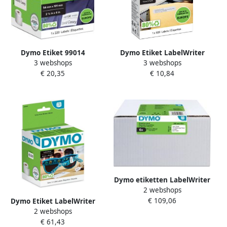
Dymo Etiket 99014
Dymo Etiket LabelWriter
3 webshops
3 webshops
labelwriter 54x101mm
adressering 25x54mm 1
€ 20,35
€ 10,84
adreslabel badge 220stuks
rolá 500 stuks wit
Dymo etiketten LabelWriter
2 webshops
ft 102 x 210 mm (DHL) wit
€ 109,06
doos van 6 x 140 etiketten
Dymo Etiket LabelWriter
2 webshops
prijslabel 10x19mm 1 rol Ã¡
€ 61,43
1500 etiketten wit