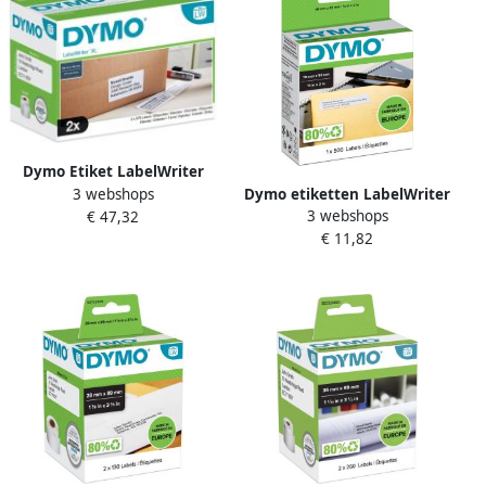
Dymo Etiket LabelWriter
3 webshops
Dymo etiketten LabelWriter
5XL verzendlabel
3 webshops
€ 47,32
ft 19 x 51 mm
59x102mm 2 rollen Ã¡ 575
€ 11,82
verwijderbaar wit 500
stuks wit
etiketten