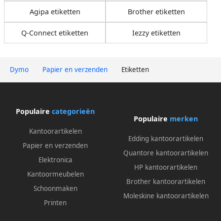
Agipa etiketten
Brother etiketten
Q-Connect etiketten
Iezzy etiketten
Dymo
Papier en verzenden
Etiketten
Populaire
categorieën
Populaire
merken
Kantoorartikelen
Edding kantoorartikelen
Papier en verzenden
Quantore kantoorartikelen
Elektronica
HP kantoorartikelen
Kantoormeubelen
Brother kantoorartikelen
Schoonmaken
Moleskine kantoorartikelen
Printen