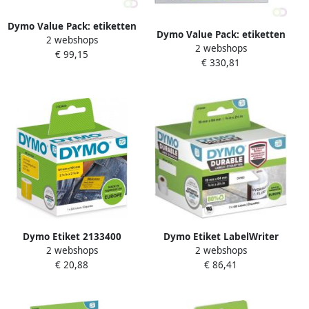
Dymo Value Pack: etiketten
Dymo Value Pack: etiketten
2 webshops
LabelWriter ft 101 x 54 mm
2 webshops
LabelWriter ft 57 x 32 mm
€ 99,15
wit doos van 6 x 220
€ 330,81
verwijderbaar wit doos van
etiketten
12 x 1000 etiketten
Dymo Etiket 2133400
Dymo Etiket LabelWriter
2 webshops
2 webshops
labelwriter 54x101mm
industrieel 19x64mm 2
€ 20,88
€ 86,41
badgelabel zwart geel
rollen Ã¡ 450 stuks wit
220stuks