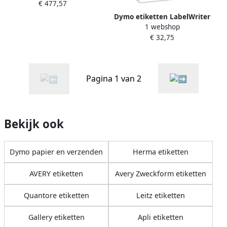
€ 477,57
rollená 220 stuks wit
Dymo etiketten LabelWriter
1 webshop
ft 70 x 54 mm voor
€ 32,75
voedingsindustrie wit 400
etiketten
Pagina 1 van 2
Bekijk ook
Dymo papier en verzenden
Herma etiketten
AVERY etiketten
Avery Zweckform etiketten
Quantore etiketten
Leitz etiketten
Gallery etiketten
Apli etiketten