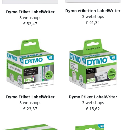
Dymo etiketten LabelWriter
Dymo Etiket LabelWriter
3 webshops
ft 25 x 54 mm wit doos van
3 webshops
adressering 25x54mm 6
€ 91,34
12 x 500 etiketten
€ 52,47
rollen Ã¡ 500 stuks wit
Dymo Etiket LabelWriter
Dymo Etiket LabelWriter
3 webshops
3 webshops
multifunctioneel 38x190mm
visitekaart 51x89mm 1 rolá
€ 23,37
€ 15,62
1 rolá 110 stuks wit
300 stuks wit