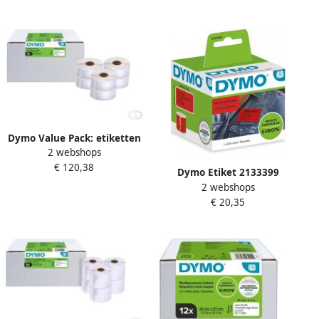
Dymo Value Pack: etiketten
2 webshops
LabelWriter ft 57 x 32 mm
€ 120,38
verwijderbaar wit doos van
Dymo Etiket 2133399
6 x 1000 etiketten
2 webshops
labelwriter 54x101mm
€ 20,35
badgelabel zwart rood
220stuks