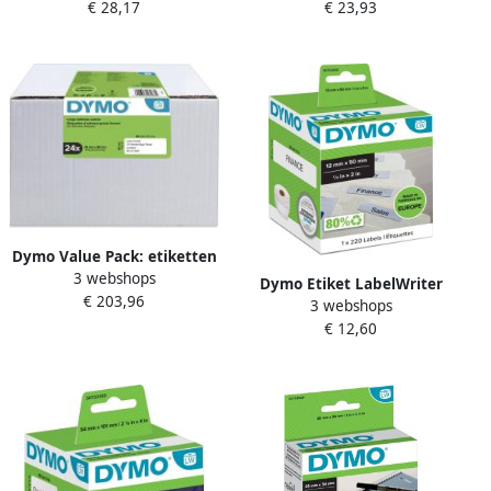
€ 28,17
€ 23,93
rollená 130 stuks
1 rolá 320 stuks wit
transparant
Dymo Value Pack: etiketten
3 webshops
LabelWriter ft 89 x 36 mm
Dymo Etiket LabelWriter
€ 203,96
wit doos van 24 x 260
3 webshops
naamkaart hangmap
etiketten
€ 12,60
12x50mm 1 rolá 220 stuks
wit