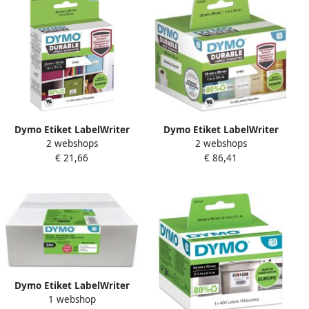
Dymo Etiket LabelWriter
Dymo Etiket LabelWriter
2 webshops
2 webshops
industrieel 25x54mm 1 rol
industrieel 25x89mm 2
€ 21,66
€ 86,41
Ã¡ 160 stuks wit
rollen Ã¡ 350 stuks wit
Dymo Etiket LabelWriter
1 webshop
naamkaart 54x101mm 24