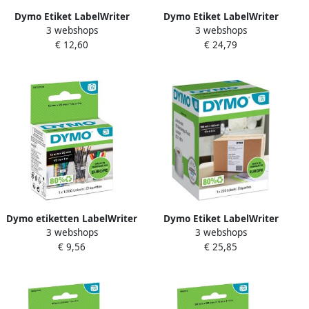
Dymo Etiket LabelWriter
Dymo Etiket LabelWriter
3 webshops
3 webshops
adressering 28x89mm 2
adressering 36x89mm 2
€ 12,60
€ 24,79
rollená 130 stuks wit
rollená 260 stuks wit
Dymo etiketten LabelWriter
Dymo Etiket LabelWriter
3 webshops
3 webshops
ft 13 x 25 mm
5XL verzendlabel
€ 9,56
€ 25,85
verwijderbaar wit 1000
104x159mm 1 rol Ã¡ 220
etiketten
stuks wit