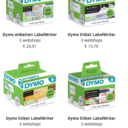
Dymo etiketten LabelWriter
Dymo Etiket LabelWriter
3 webshops
3 webshops
ft 57 x 32 mm
adressering 36x89mm 1 rol
€ 24,91
€ 13,79
verwijderbaar wit 1000
Ã¡ 260 stuks wit
etiketten
Dymo Etiket LabelWriter
Dymo Etiket LabelWriter
3 webshops
3 webshops
adressering 36x89mm 2
multifunctioneel 54x70mm