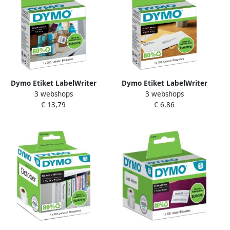
Dymo Etiket LabelWriter
Dymo Etiket LabelWriter
3 webshops
3 webshops
multifunctioneel 25x25mm
adressering 28x89mm 1 rol
€ 13,79
€ 6,86
1 rolá 750 stuks wit
Ã¡ 130 stuks wit