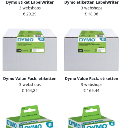
Dymo Etiket LabelWriter
Dymo etiketten LabelWriter
3 webshops
3 webshops
naamkaart ordner
ft 89 x 41 mm
€ 29,29
€ 18,96
59x190mm 1 rolá 110 stuks
verwijderbaar wit 300
wit
etiketten
Dymo Value Pack: etiketten
Dymo Value Pack: etiketten
3 webshops
3 webshops
LabelWriter ft 89 x 28 mm
LabelWriter ft 101 x 54 mm
€ 104,82
€ 169,44
wit doos van 24 x 130
wit doos van 12 x 220
etiketten
etiketten