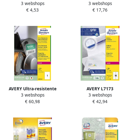
3 webshops
3 webshops
QuickDry doos van 10 blad
adresetiketten ft 63 5 x 38 1
€ 4,53
€ 17,76
ft 99 1 x 67 7 mm (b x h) 80
mm(b x h) 525 etiketten wit
stuks 8 per blad Met ...
AVERY Ultra-resistente
AVERY L7173
3 webshops
3 webshops
etiketten 210 x 297 mm wit
Verzendetiketten Laser
€ 60,98
€ 42,94
Laserprinter
Ultragrip wit 100 vellen 10
Kopieerapparaat
per vel 99 1 x 57 mm
permanent klevend B4775-
50