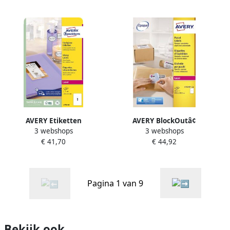
mm
x h) 4.725 etiketten wit
AVERY Etiketten
AVERY BlockOutâ¢
3 webshops
3 webshops
hoogglanzend ft 210 x 297
verzendetiketten 199 6 x
€ 41,70
€ 44,92
mm (b x h) doos van 40
289 1 mm wit Laserprinter
blad 40 stuks
permanent klevend L7167B-
100
Pagina 1 van 9
Bekijk ook