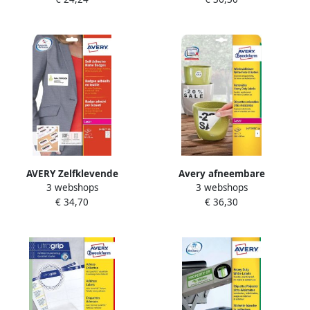
297 mm 25 stuks 1 per blad
weerbestendige etiketten
Ft 99 1 x 42 3 mm (b x h)
wit doos van 240 etiketten
AVERY Zelfklevende
Avery afneembare
3 webshops
3 webshops
naambadges 80 x 50 mm
weerbestendige etiketten
€ 34,70
€ 36,30
Laserprinter wit
ft 210 x 297 mm (b x h) wit
afneembaar L4785-20 200
doos van 20 etiketten
stuks