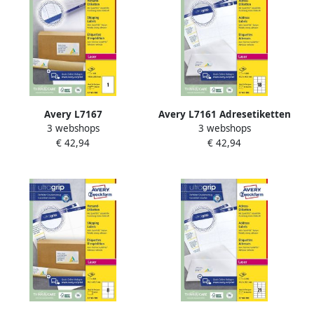
Avery L7167
Avery L7161 Adresetiketten
3 webshops
3 webshops
Verzendetiketten Laser
Laser Ultragrip wit 100
€ 42,94
€ 42,94
Ultragrip wit 100 vellen 1
vellen 18 per vel 63 5 x 46 6
per vel 199 6 x 289 1 mm
mm