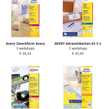
Avery Zweckform Avery
AVERY Adresetiketten 63 5 x
3 webshops
3 webshops
transparante Crystal Clear
38 1 mm wit Inkjetprinter
€ 30,33
€ 45,90
etiketten ft 63 5 x 38 1 mm
permanent klevend J8160-
525 etiketten 21 per vel
100