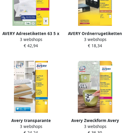
AVERY Adresetiketten 63 5 x
AVERY Ordnerrugetiketten
3 webshops
3 webshops
72 mm wit Laserprinter
192 x 62 mm wit
€ 42,94
€ 18,34
permanent klevend L7164-
Inkjetprinter Laserprinter
100
Kopieerapparaat
permanent klevend L7701-
25
Avery transparante
Avery Zweckform Avery
3 webshops
3 webshops
verzendetiketten ft 210 x
afneembare
€ 24,24
€ 36,30