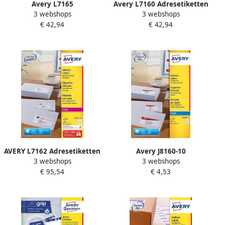
Avery L7165
Avery L7160 Adresetiketten
3 webshops
3 webshops
Verzendetiketten Laser
Laser Ultragrip wit 100
€ 42,94
€ 42,94
Ultragrip wit 100 vellen 8
vellen 21 per vel 63 5 x 38 1
per vel 99 1 x 67 7 mm
mm
AVERY L7162 Adresetiketten
Avery J8160-10
3 webshops
3 webshops
Laser Ultragrip wit 250
adresetiketten ft 63 5 x 38 1
€ 95,54
€ 4,53
vellen 16 per vel 99 1 x 33 9
mm (b x h) 210 etiketten
mm
wit