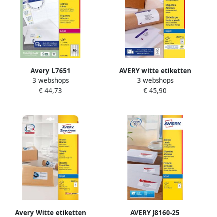
Avery L7651
AVERY witte etiketten
3 webshops
3 webshops
Verzendetiketten Laser
QuickDry ft 63 5 x 33 9 mm
€ 44,73
€ 45,90
Ultragrip wit 100 vellen 65
(b x h) 2.400 stuks 24 per
per vel 38 1 x 21 2 mm
blad
Avery Witte etiketten
AVERY J8160-25