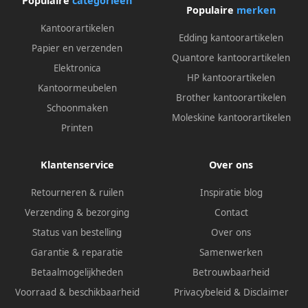
Populaire
categorieën
Populaire
merken
Kantoorartikelen
Edding kantoorartikelen
Papier en verzenden
Quantore kantoorartikelen
Elektronica
HP kantoorartikelen
Kantoormeubelen
Brother kantoorartikelen
Schoonmaken
Moleskine kantoorartikelen
Printen
Klantenservice
Over ons
Retourneren & ruilen
Inspiratie blog
Verzending & bezorging
Contact
Status van bestelling
Over ons
Garantie & reparatie
Samenwerken
Betaalmogelijkheden
Betrouwbaarheid
Voorraad & beschikbaarheid
Privacybeleid
&
Disclaimer