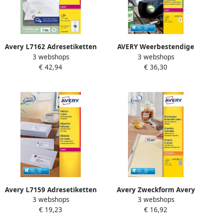
Avery L7162 Adresetiketten
AVERY Weerbestendige
3 webshops
3 webshops
Laser Ultragrip wit 100
etiketten 63 5 x 33 9 mm
€ 42,94
€ 36,30
vellen 16 per vel 99 1 x 33 9
wit Laserprinter extra
mm
permanent L4773-20
Avery L7159 Adresetiketten
Avery Zweckform Avery
3 webshops
3 webshops
Laser Ultragrip wit 40
L4731REV-25 afneembare
€ 19,23
€ 16,92
vellen 24 per vel 63 5 x 33 9
etiketten ft 25 4 x 10 mm (b