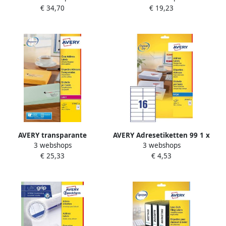
€ 34,70
€ 19,23
Laserprinter wit
vellen 21 per vel 63 5 x 38 1
afneembaar L4787-20
mm
AVERY transparante
AVERY Adresetiketten 99 1 x
3 webshops
3 webshops
etiketten QuickPEEL ft 99 1
33 9 mm wit Inkjetprinter
€ 25,33
€ 4,53
x 33 9 mm (b x h) 400 stuks
permanent klevend J8162-
16 per blad
10