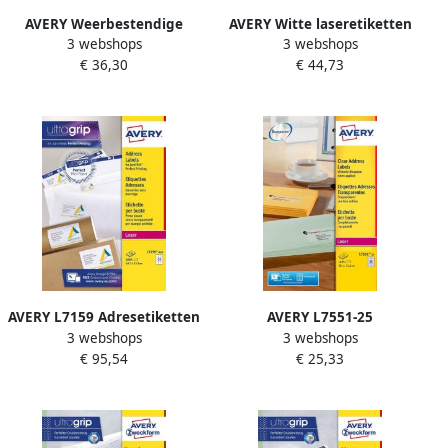
AVERY Weerbestendige
AVERY Witte laseretiketten
3 webshops
3 webshops
etiketten 99 1 x 38 1 mm
QuickPeel ft 45 7 x 25 4 mm
€ 36,30
€ 44,73
wit Laserprinter extra
(b x h) 4.000 stuks doos van
permanent L7063-20
100 blad
AVERY L7159 Adresetiketten
AVERY L7551-25
3 webshops
3 webshops
Laser Ultragrip wit 250
adresetiketten ft 38 1 x 21 2
€ 95,54
€ 25,33
vellen 24 per vel 63 5 x 33 9
mm (b x h) 1.625 etiketten
mm
transparant