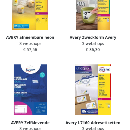
AVERY afneembare neon
Avery Zweckform Avery
3 webshops
3 webshops
etiketten ft 99 1 x 38 1 mm
afneembare
€ 57,56
€ 36,30
(b x h) doos van 100 blad
weerbestendige etiketten
1400 stuks neongeel
Ft 45 7 x 21 2 mm (b x h)
wit doos van 960 etiketten
AVERY Zelfklevende
Avery L7160 Adresetiketten
3 webshops
3 webshops
naambadges 80 x 50 mm
Laser Ultragrip wit 40