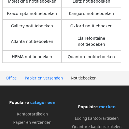
Moleskine notitieboeken
Leitz notitieboeken
Exacompta notitieboeken
Kangaro notitieboeken
Gallery notitieboeken
Oxford notitieboeken
Clairefontaine
Atlanta notitieboeken
notitieboeken
HEMA notitieboeken
Quantore notitieboeken
Office
Papier en verzenden
Notitieboeken
Populaire
categorieën
Populaire
merken
Kantoorartikelen
Edding kantoorartikelen
Papier en verzenden
Quantore kantoorartikelen