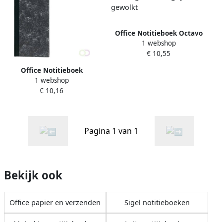
Office Notitieboek Octavo
1 webshop
met alfabet 103x165mm
€ 10,55
192blz gelinieerd grijs
gewolkt
Office Notitieboek
1 webshop
135x330mm lijn 192blz 70gr
€ 10,16
grijs gewolkt
Pagina 1 van 1
Bekijk ook
Office papier en verzenden
Sigel notitieboeken