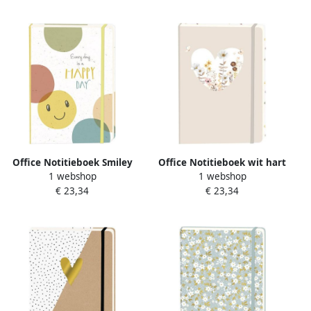
Office Notitieboek Smiley
Office Notitieboek wit hart
1 webshop
1 webshop
Happy Day A5 lijn 92
A5 lijn 92 pagina's softcover
€ 23,34
€ 23,34
pagina's softcover
beige