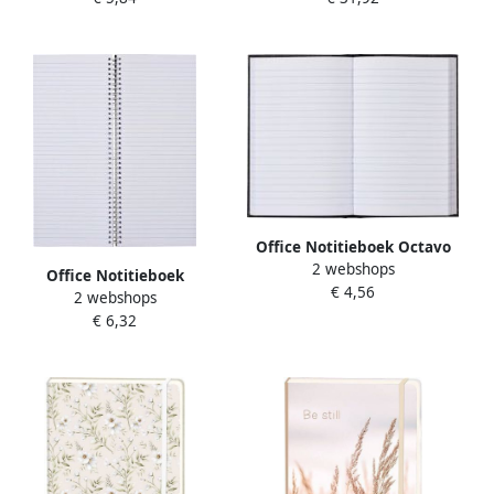
Office Notitieboek Octavo
2 webshops
103x165mm 192blz
Office Notitieboek
€ 4,56
gelinieerd grijs gewolkt
2 webshops
135x330mm lijn 160blz 70gr
€ 6,32
spiraal oranje