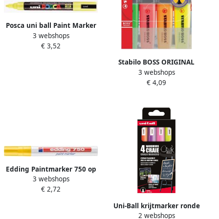
Posca uni ball Paint Marker
3 webshops
op waterbasis PC 5M geel
€ 3,52
Stabilo BOSS ORIGINAL
3 webshops
markeerstift etui van 4
€ 4,09
stuks in geassorteerde
kleuren
Edding Paintmarker 750 op
3 webshops
oliebasis 2-4mm geel
€ 2,72
Uni-Ball krijtmarker ronde
2 webshops
punt 1 8 2 5 mm etui van 4