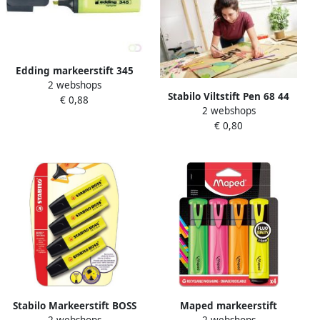
Edding markeerstift 345
2 webshops
geel doos van 10 stuks
Stabilo Viltstift Pen 68 44
€ 0,88
2 webshops
medium geel
€ 0,80
Stabilo Markeerstift BOSS
Maped markeerstift
2 webshops
2 webshops