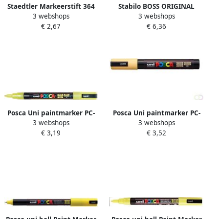
Staedtler Markeerstift 364
Stabilo BOSS ORIGINAL
3 webshops
3 webshops
Textsurfer set Ã 3 stuks
Pastel markeerstift etui van
€ 2,67
€ 6,36
assorti + 1 geel gratis
6 stuks in geassorteerde
kleuren
Posca Uni paintmarker PC-
Posca Uni paintmarker PC-
3 webshops
3 webshops
3ML 1 5 mm glitter geel
5M 1 8 2 5 mm abrikoos
€ 3,19
€ 3,52