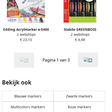
Edding Acrylmarker e-5400
Stabilo GREENBOSS
2 webshops
2 webshops
3D double liner medium
markeerstift blister van 4
€ 23,10
€ 4,48
basis assorti set Ã 5 stuks
stuks in geassorteerde
kleuren
Pagina 1 van 3
Bekijk ook
Blauwe markers
Zwarte markers
Multicolors markers
Roze markers