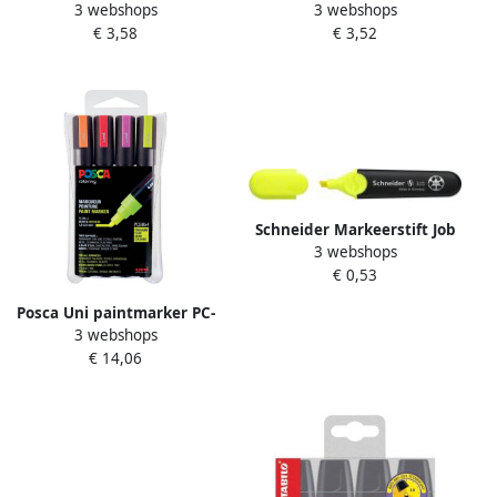
3 webshops
3 webshops
neon geel 2 3mm
5M 1 8 2 5 mm fluo geel
€ 3,58
€ 3,52
Schneider Markeerstift Job
3 webshops
150 universeel geel
€ 0,53
Posca Uni paintmarker PC-
3 webshops
5M 1 8 2 5 mm etui van 4
€ 14,06
stuks in geassorteerde fluo
kleuren