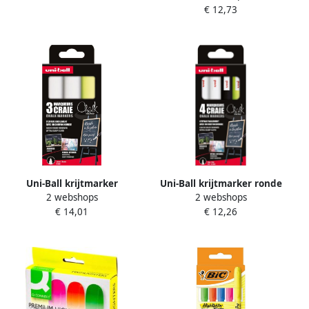
€ 12,73
stuks assorti
Uni-Ball krijtmarker
Uni-Ball krijtmarker ronde
2 webshops
2 webshops
beitelvormige punt 8 mm
punt van 0 9-1 3 mm etui
€ 14,01
€ 12,26
etui met 3 stuks assorti
van 4 stuks assorti