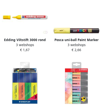
Edding Viltstift 3000 rond
Posca uni-ball Paint Marker
3 webshops
3 webshops
1.5-3mm geel
op waterbasis PC-1MC
€ 1,67
€ 2,66
zongeel