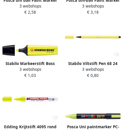
Posca uni ball Paint Marker
Posca uni-ball Paint Marker
3 webshops
3 webshops
op waterbasis PC 1MR geel
op waterbasis PC-3M geel
€ 2,58
€ 3,18
Stabilo Markeerstift Boss
Stabilo Viltstift Pen 68 24
3 webshops
3 webshops
Original 70 24 geel
medium citroengeel
€ 1,03
€ 0,80
Edding Krijtstift 4095 rond
Posca Uni paintmarker PC-