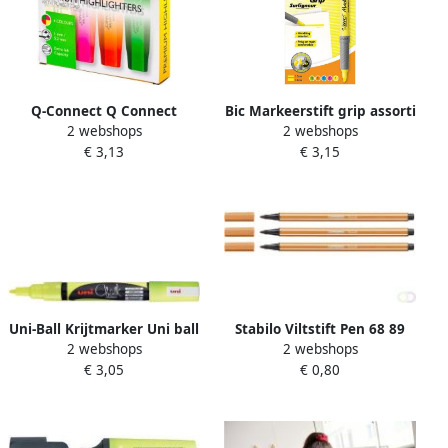
Q-Connect Q Connect
Bic Markeerstift grip assorti
2 webshops
2 webshops
Premium markeerstift
etui Ã 5 stuks
€ 3,13
€ 3,15
geassorteerde kleuren pak
van 4 stuks
Uni-Ball Krijtmarker Uni ball
Stabilo Viltstift Pen 68 89
2 webshops
2 webshops
fluo geel ronde punt van 0
medium donker oker
€ 3,05
€ 0,80
9 1 3 mm