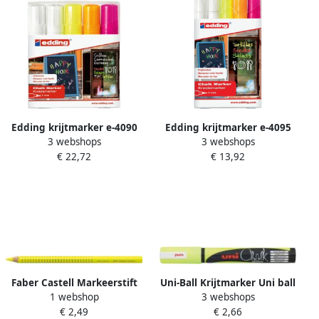
Edding krijtmarker e-4090
Edding krijtmarker e-4095
3 webshops
3 webshops
schuine punt etui van 5
geassorteerde kleuren etui
€ 22,72
€ 13,92
stuks: 2 x wit 1 x geel 1 x
van 5 stuks
oranje en 1 x roze
Faber Castell Markeerstift
Uni-Ball Krijtmarker Uni ball
1 webshop
3 webshops
Faber-Castell 1148 Jumbo
fluo geel ronde punt van 1
€ 2,49
€ 2,66
GRIP Neon geel
8 2 5 mm