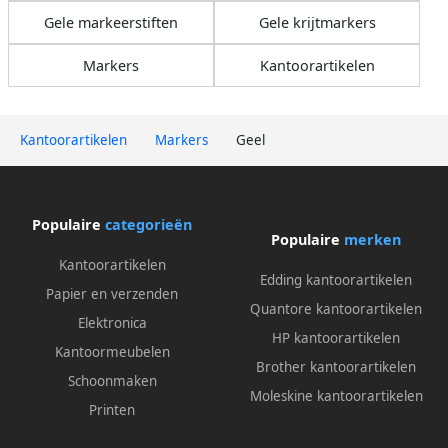
Gele markeerstiften
Gele krijtmarkers
Markers
Kantoorartikelen
Kantoorartikelen
Markers
Geel
Populaire
categorieën
Populaire
merken
Kantoorartikelen
Edding kantoorartikelen
Papier en verzenden
Quantore kantoorartikelen
Elektronica
HP kantoorartikelen
Kantoormeubelen
Brother kantoorartikelen
Schoonmaken
Moleskine kantoorartikelen
Printen