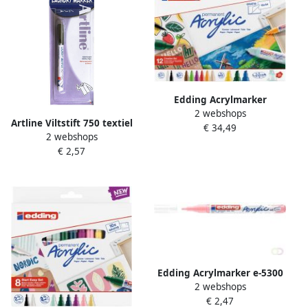
Edding Acrylmarker
2 webshops
starterskit klein
Artline Viltstift 750 textiel
€ 34,49
Scandinavisch
2 webshops
zwart
€ 2,57
Edding Acrylmarker e-5300
2 webshops
fijn stijlvol mauve
€ 2,47