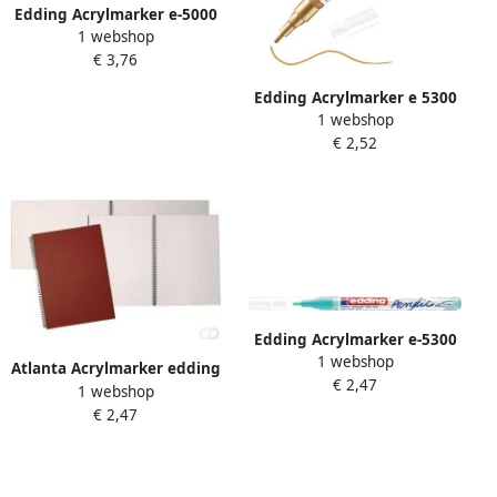
Edding Acrylmarker e-5000
1 webshop
breed zacht mint
€ 3,76
Edding Acrylmarker e 5300
1 webshop
fijn rijkgoud
€ 2,52
Edding Acrylmarker e-5300
1 webshop
fijn opulent turquois
Atlanta Acrylmarker edding
€ 2,47
1 webshop
e-5100 medium
€ 2,47
gentiaanblauw