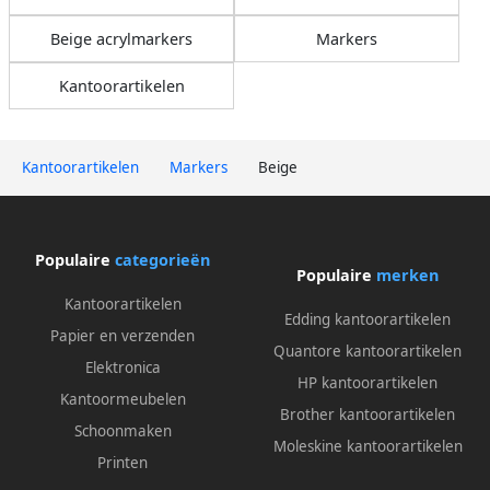
Beige acrylmarkers
Markers
Kantoorartikelen
Kantoorartikelen
Markers
Beige
Populaire
categorieën
Populaire
merken
Kantoorartikelen
Edding kantoorartikelen
Papier en verzenden
Quantore kantoorartikelen
Elektronica
HP kantoorartikelen
Kantoormeubelen
Brother kantoorartikelen
Schoonmaken
Moleskine kantoorartikelen
Printen