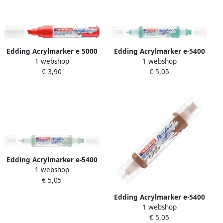
Edding Acrylmarker e 5000
Edding Acrylmarker e-5400
1 webshop
1 webshop
breed verkeersrood
3D double liner opulent
€ 3,90
€ 5,05
turquoise
Edding Acrylmarker e-5400
1 webshop
3D double liner zacht mint
€ 5,05
Edding Acrylmarker e-5400
1 webshop
3D double liner hazelnoot
€ 5,05