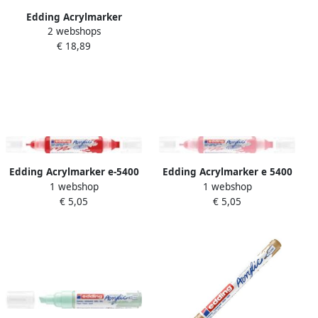
Edding Acrylmarker
2 webshops
starterskit klein
€ 18,89
Scandinavisch
Edding Acrylmarker e-5400
Edding Acrylmarker e 5400
1 webshop
1 webshop
3D double liner
3D double liner stijlvol
€ 5,05
€ 5,05
verkeersrood
mauve