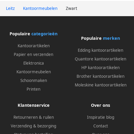
Leitz
Kantoormeubelen
Zwart
Populaire
categorieën
Populaire
merken
Kantoorartikelen
Edding kantoorartikelen
Papier en verzenden
Quantore kantoorartikelen
Elektronica
HP kantoorartikelen
Kantoormeubelen
Brother kantoorartikelen
Schoonmaken
Moleskine kantoorartikelen
Printen
Klantenservice
Over ons
Retourneren & ruilen
Inspiratie blog
Verzending & bezorging
Contact