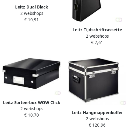
Leitz Dual Black
2 webshops
brievenbakje zwart
€ 10,91
Leitz Tijdschriftcassette
2 webshops
WOW zwart
€ 7,61
Leitz Sorteerbox WOW Click
2 webshops
& Store 220x100x282mm
Leitz Hangmappenkoffer
€ 10,70
gerecycled karton zwart
2 webshops
afsluitbaar 6714 zwart
€ 120,96