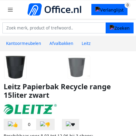
Kantoormeubelen
Afvalbakken
Leitz
Leitz Papierbak Recycle range
15liter zwart
0
Beschikbaar voor
tot
bij
shops: