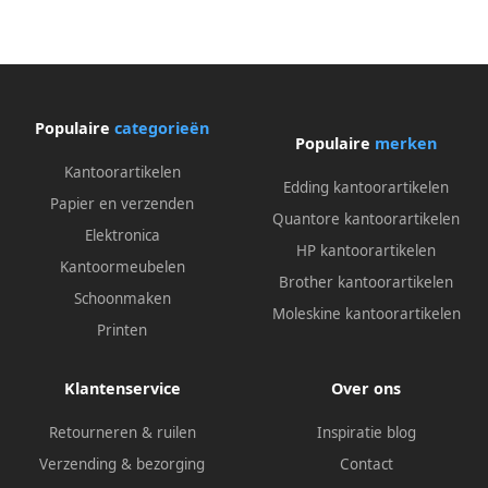
Populaire
categorieën
Populaire
merken
Kantoorartikelen
Edding kantoorartikelen
Papier en verzenden
Quantore kantoorartikelen
Elektronica
HP kantoorartikelen
Kantoormeubelen
Brother kantoorartikelen
Schoonmaken
Moleskine kantoorartikelen
Printen
Klantenservice
Over ons
Retourneren & ruilen
Inspiratie blog
Verzending & bezorging
Contact