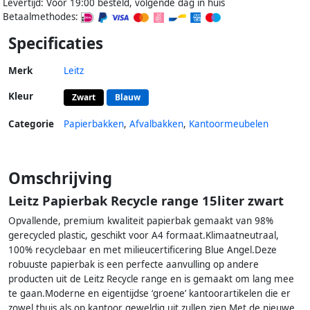
Levertijd: Voor 19:00 besteld, volgende dag in huis
Betaalmethodes:
Specificaties
Merk
Leitz
Kleur
Zwart
Blauw
Categorie
Papierbakken
,
Afvalbakken
,
Kantoormeubelen
Omschrijving
Leitz Papierbak Recycle range 15liter zwart
Opvallende, premium kwaliteit papierbak gemaakt van 98%
gerecycled plastic, geschikt voor A4 formaat.Klimaatneutraal,
100% recyclebaar en met milieucertificering Blue Angel.Deze
robuuste papierbak is een perfecte aanvulling op andere
producten uit de Leitz Recycle range en is gemaakt om lang mee
te gaan.Moderne en eigentijdse ‘groene’ kantoorartikelen die er
zowel thuis als op kantoor geweldig uit zullen zien.Met de nieuwe