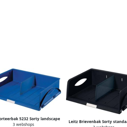
Sorteerbak 5232 Sorty landscape
Leitz Brievenbak Sorty standa
3 webshops
A3 blauw