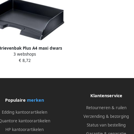
 Brievenbak Plus A4 maxi dwars
3 webshops
zwart
€ 8,72
Klantenservice
Populaire
merken
Retourneren & ruilen
Edding kantoorartikelen
Verzending & bezorging
Quantore kantoorartikelen
Status van bestelling
HP kantoorartikelen
Garantie & reparatie