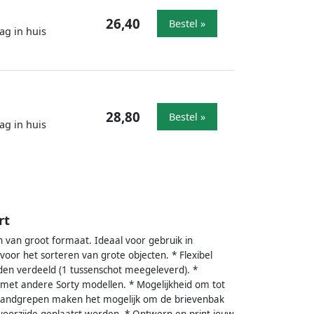
26,40
Bestel »
ag in huis
28,80
Bestel »
ag in huis
rt
 van groot formaat. Ideaal voor gebruik in
 voor het sorteren van grote objecten. * Flexibel
en verdeeld (1 tussenschot meegeleverd). *
 met andere Sorty modellen. * Mogelijkheid om tot
e handgrepen maken het mogelijk om de brievenbak
oorzijde geplaatst worden. * Ontwerp en print jouw