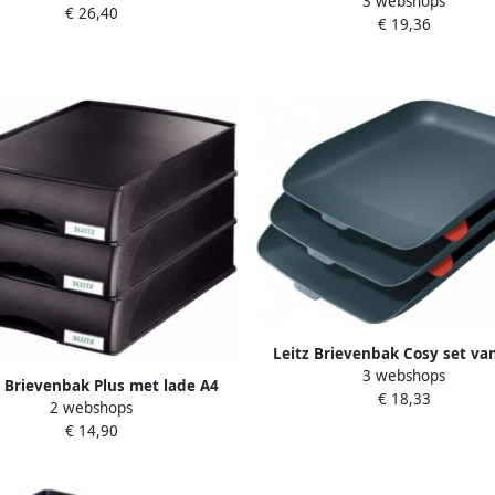
3 webshops
maxi dwars zwart
€ 26,40
€ 19,36
Leitz Brievenbak Cosy set va
3 webshops
fluweel grijs
z Brievenbak Plus met lade A4
€ 18,33
2 webshops
maxi zwart
€ 14,90