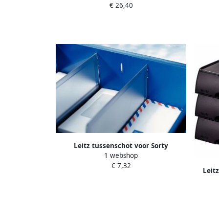
€ 26,40
Leitz tussenschot voor Sorty
1 webshop
brievenbak transparant pak van 2
€ 7,32
stuks
Leit