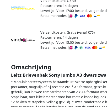
Verzendkosten: € 5,95
Retourneren: 14 dagen
Levertijd: Voor 17:00 besteld, volgende d
Betaalmethodes:
Verzendkosten: Gratis (vanaf €75)
Retourneren: 14 dagen
Levertijd: Voor 15:00 besteld, volgende d
Betaalmethodes:
Omschrijving
Leitz Brievenbak Sorty Jumbo A3 dwars zwa
* Modulair sorteersysteem bestaande uit zwarte opbergbakken
postkamer, magazijn of bij receptie etc. * A3 formaat, geschikt
gebruik, kan in twee compartimenten van 2 x A4 formaat word
Stapelbaar, met klikelementen voor horizontale koppeling, ook
12 bakken te stapelen (volledig gevuld). * Twee comfortabel
mee te nemen. * Labelhouder kan overal aan de rand aan de v