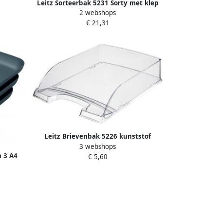
Leitz Sorteerbak 5231 Sorty met klep
2 webshops
zwart
€ 21,31
Leitz Brievenbak 5226 kunststof
3 webshops
transparant
n 3 A4
€ 5,60