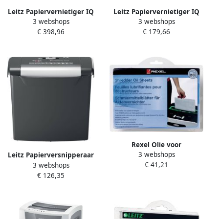
Leitz Papiervernietiger IQ
Leitz Papiervernietiger IQ
3 webshops
3 webshops
Auto+ Small Office 100 P5
Protect Premium 10X
€ 398,96
€ 179,66
snippers 2x15mm
snippers 4x40mm
Rexel Olie voor
3 webshops
papiervernietiger sheet
Leitz Papierversnipperaar
€ 41,21
3 webshops
20vel
IQ Slim Home Office P4
€ 126,35
snippers 4x28mm