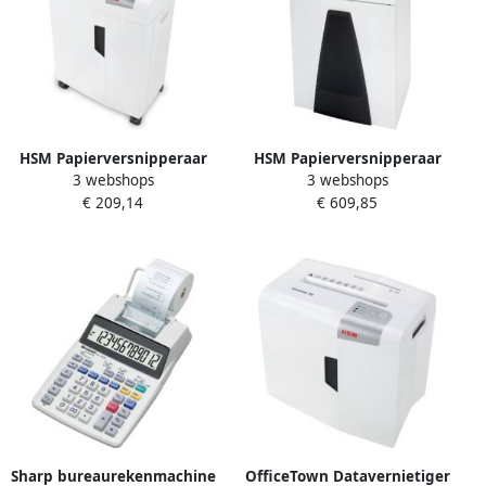
HSM Papierversnipperaar
HSM Papierversnipperaar
3 webshops
3 webshops
shredstar X13 snippers
SECURIO B26
€ 209,14
€ 609,85
4x37mm
veiligheidsniveau 4
snippers 16 vellen
Sharp bureaurekenmachine
OfficeTown Datavernietiger