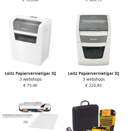
snippers 2x15mm
Leitz Papiervernietiger IQ
Leitz Papiervernietiger IQ
3 webshops
3 webshops
Home P4 snippers 4x28mm
Auto+ Small Office 50X P4
€ 75,40
€ 220,85
snippers 4x28mm