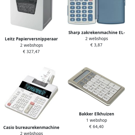
Sharp zakrekenmachine EL-
2 webshops
243S
Leitz Papierversnipperaar
€ 3,87
2 webshops
IQ Office P4 snippers
€ 327,47
4x40mm
Bakker Elkhuizen
1 webshop
BNES840DNUM BAKKER S-
€ 64,40
board 840 Design
Casio bureaurekenmachine
2 webshops
FR-2650RC