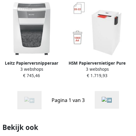
Leitz Papierversnipperaar
HSM Papiervernietiger Pure
3 webshops
3 webshops
IQ Office Pro P5+ snippers
740 max snippers
€ 745,46
€ 1.719,93
2x5mm
4.5x30mm
Pagina 1 van 3
Bekijk ook