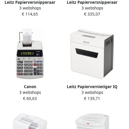
Leitz Papierversnipperaar
Leitz Papierversnipperaar
3 webshops
3 webshops
IQ Home Office P4 snippers
IQ Office P5 snippers
€ 114,65
€ 335,07
4x28mm
2x15mm
Canon
Leitz Papiervernietiger IQ
3 webshops
3 webshops
bureaurekenmachine
Protect Premium 6X
€ 60,63
€ 139,71
MP120-MG II
snippers 4x40mm