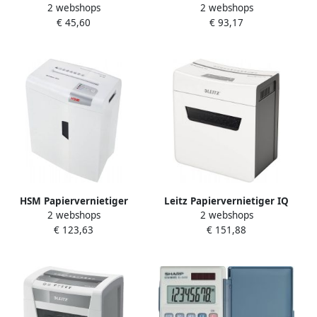
2 webshops
2 webshops
EL-1750V
HSM shredstar X5
€ 45,60
€ 93,17
veiligheidsniveau 4
snippers 5 vellen
HSM Papiervernietiger
Leitz Papiervernietiger IQ
2 webshops
2 webshops
shredstar X10 snippers
Protect Premium 3M
€ 123,63
€ 151,88
4.5x30mm
snippers 2x15mm