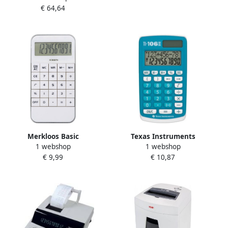
€ 64,64
Merkloos Basic
Texas Instruments
1 webshop
1 webshop
rekenmachine calculator
rekenmachine 106 II 8 9 x
€ 9,99
€ 10,87
wit 12 cm Rekenmachines
18 x 2 cm blauw wit