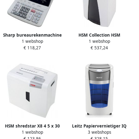
Sharp bureaurekenmachine
HSM Collection HSM
1 webshop
1 webshop
CS-2635RH
SECURIO C18 SHREDDER
€ 118,27
€ 537,24
WHITE
HSM shredstar X8 4 5 x 30
Leitz Papiervernietiger IQ
1 webshop
3 webshops
mm apart CD-snijwerk
OptiMax 550 Office P5
€ 123,86
€ 328,15