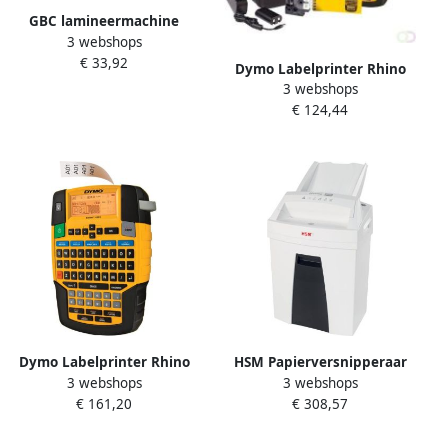
GBC lamineermachine
3 webshops
Inspire+ hobby kit voor ft
€ 33,92
A4 wit
Dymo Labelprinter Rhino
3 webshops
4200 industrieel azerty
€ 124,44
19mm geel in koffer
Dymo Labelprinter Rhino
HSM Papierversnipperaar
3 webshops
3 webshops
4200 industrieel qwerty
Securio AF100 snippers
€ 161,20
€ 308,57
19mm geel in koffer
4mmx25mm