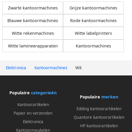
Zwarte kantoormachines
Grijze kantoormachines
Blauwe kantoormachines
Rode kantoormachines
Witte rekenmachines
Witte labelprinters
Witte lamineerapparaten
Kantoormachines
Elektronica
Kantoormachines
Wit
Populaire
categorieën
Populaire
merken
Kantoorartikelen
Edding kantoorartikelen
Papier en verzenden
Quantore kantoorartikelen
Elektronica
HP kantoorartikelen
Kantoormeubelen