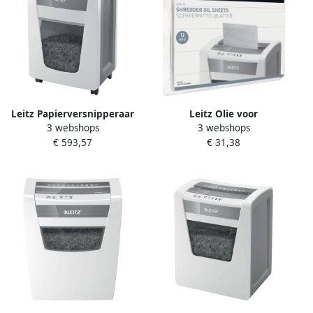
Leitz Papierversnipperaar
Leitz Olie voor
3 webshops
3 webshops
IQ Office Pro P5 snippers
papiervernietiger sheet IQ
€ 593,57
€ 31,38
2x15mm
12vel