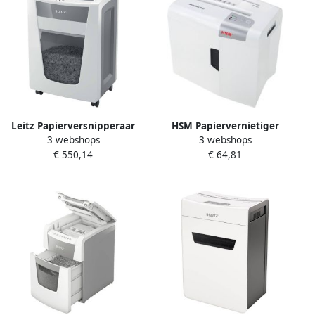
Leitz Papierversnipperaar
HSM Papiervernietiger
3 webshops
3 webshops
IQ Office Pro P4 snippers
shredstar S10 stroken 6mm
€ 550,14
€ 64,81
4x40mm