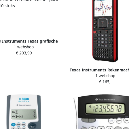
s Instruments Texas grafische
1 webshop
achine TI Nspire teacher pack
€ 203,99
CX II T 10 stuks
Texas Instruments Rekenmach
1 webshop
Nspire CX II T CAS
€ 165,-