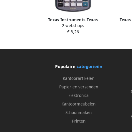
Texas Instruments Texas
Texas
2 webshops
wetenschappelijke rekenmachine TI-
34
€ 8,26
30XA
Populaire
categorieën
Kantoorartikelen
Papier en verzenden
Elektronica
Kantoormeubelen
Schoonmaken
Printen