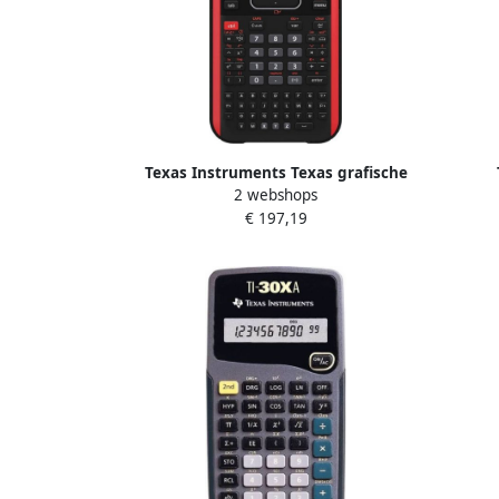
Texas Instruments Texas grafische
2 webshops
rekenmachine TI-Nspire CX II-T CAS
weten
€ 197,19
30XB 