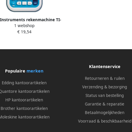
 Instruments rekenmachine TI-
1 webshop
MV 17 x 8 x 2 cm wit blauw
€ 19,54
Klantenservice
Populaire
merken
Retourneren & ruilen
Edding kantoorartikelen
Verzending & bezorging
Quantore kantoorartikelen
Status van bestelling
HP kantoorartikelen
Garantie & reparatie
Brother kantoorartikelen
Betaalmogelijkheden
Moleskine kantoorartikelen
Voorraad & beschikbaarheid