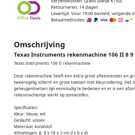
Verzendkosten: Gratis (vanaf €150)
Retourneren: 14 dagen
Levertijd: Voor 19:00 besteld, volgende d
Betaalmethodes:
Omschrijving
Texas Instruments rekenmachine 106 II 8 9 
Texas Instruments 106 II rekenmachine
Deze rekenmachine heeft een extra groot afleesvenster en groep
tweeregelig scherm en grote toetsen met kleurcodering. Het mi
geheugentoetsen zijn eenvoudig te bedienen en er is een afzonde
rekenmachientje werkt op zonnecellen.
Specificaties:
Kleur: blauw, wit
Geslacht: unisex
Materiaal: kunststof
Afmetingen: 8, 9 x 18 x 2 cm (l x b x d)