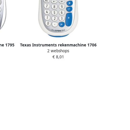
ne 1795
Texas Instruments rekenmachine 1706
2 webshops
t
SV 8 x 14 5 cm zilver wit
€ 8,01