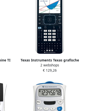
ine TI
Texas Instruments Texas grafische
2 webshops
rekenmachine TI-Nspire CX II-T
€ 129,26