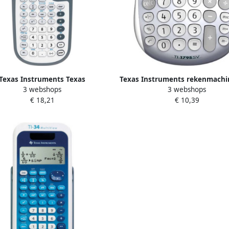
Texas Instruments Texas
Texas Instruments rekenmachi
3 webshops
3 webshops
schappelijke rekenmachine TI-
SV 12 x 14 cm zilver zwar
€ 18,21
€ 10,39
Multiview werkt op batterijen