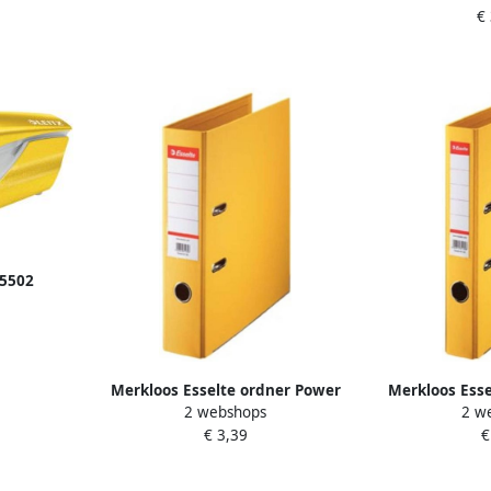
€
5502
blister
Merkloos Esselte ordner Power
Merkloos Esse
2 webshops
2 w
N°1 geel rug van 7 5 cm
N°1 geel 
€ 3,39
€