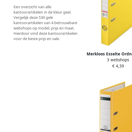
Een overzicht van alle
kantoorartikelen in de kleur geel.
Vergelijk deze 530 gele
kantoorartikelen van 4 betrouwbare
webshops op model, prijs en maat.
Hierdoor vind deze kantoorartikelen
voor de beste prijs en sale.
Merkloos Esselte Ord
3 webshops
N° 1 Vivida ft A4 rug
€ 4,39
geel