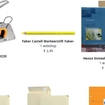
Faber Castell Markeerstift Faber-
1 webshop
Castell 1148 Jumbo GRIP Neon
€ 2,49
geel
 R23E
Henzo Instee
1 w
fotoblad voor
€
A4 Geb