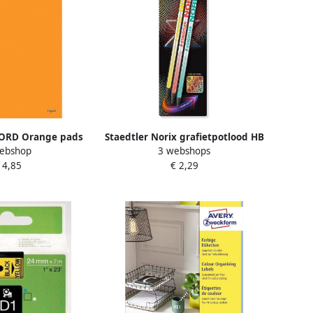
ORD Orange pads
Staedtler Norix grafietpotlood HB
ebshop
3 webshops
 gelijnd 4 gaats 80
blister van 3 stuks geassorteerde
 4,85
€ 2,29
papier soepele
kleuren
 kaft oranje