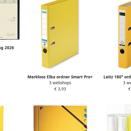
ng 2026
agina's
Merkloos Elba ordner Smart Pro+
Leitz 180° or
3 webshops
3 w
geel rug van 5 cm
van 5
€ 3,93
€