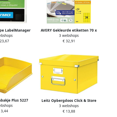
pe LabelManager
AVERY Gekleurde etiketten 70 x
ebshops
3 webshops
4mm zwart op geel
37 mm geel Inkjetprinter
 23,67
€ 32,91
Laserprinter Kopieerapparaat
permanent klevend 3451
nbakje Plus 5227
Leitz Opbergdoos Click & Store
ebshops
3 webshops
aard geel
WOW middel gerecycled karton
 3,44
€ 13,88
281x200x370mm geel