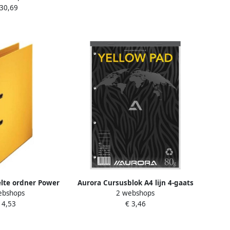
 30,69
lte ordner Power
Aurora Cursusblok A4 lijn 4-gaats
ebshops
2 webshops
rug van 5 cm
160 pagina's 80gr geel
 4,53
€ 3,46