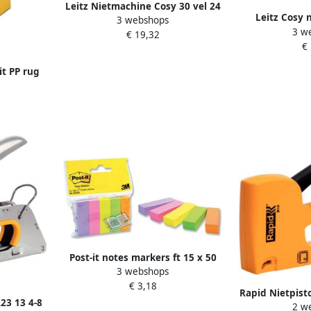
Leitz Nietmachine Cosy 30 vel 24
Leitz Cosy 
3 webshops
6 fluweel geel
3 w
spiraalbinding
€ 19,32
€
geel
it PP rug
Post-it notes markers ft 15 x 50
3 webshops
mm geassorteerde kleuren
€ 3,18
blister met 5 blokjes van 100 vel
Rapid Nietpist
23 13 4-8
2 w
geel