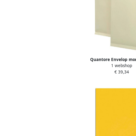
Quantore Envelop mo
1 webshop
229x324x38mm zelfk
€ 39,34
creme 125 stu