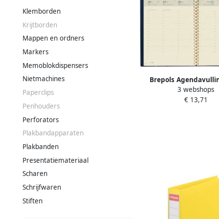
Klemborden
Krijtborden
Mappen en ordners
Markers
Memoblokdispensers
Nietmachines
Brepols Agendavulli
3 webshops
Concorde 7dagen 2p
Paperclips
€ 13,71
crème
Penhouders
Perforators
Plakbandapparaten
Plakbanden
Presentatiemateriaal
Scharen
Schrijfwaren
Stiften