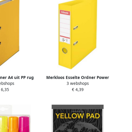
dner A4 uit PP rug
Merkloos Esselte Ordner Power
ebshops
3 webshops
 cm geel
N° 1 Vivida ft A4 rug van 7 5 cm
 6,35
€ 4,39
geel