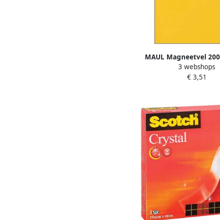
MAUL Magneetvel 20
3 webshops
geel beschrijf- wisba
€ 3,51
knippen