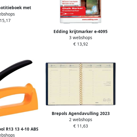
notitieboek met
ebshops
 voor ft B5 gelijnd
 15,17
 5 stuks
Edding krijtmarker e-4095
3 webshops
geassorteerde kleuren etui van 5
€ 13,92
stuks
Brepols Agendavulling 2023
2 webshops
Timing 7dag 2pagina's spiraal
€ 11,63
creme
ool R13 13 4-10 ABS
ebshops
 blister