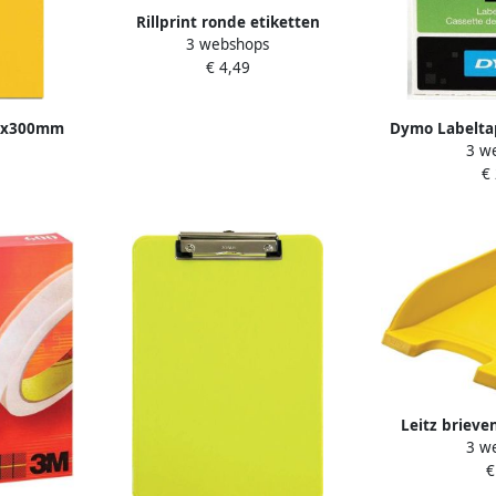
Rillprint ronde etiketten
3 webshops
diameter 25 mm rol van 500
€ 4,49
stuks fluo geel
0x300mm
Dymo Labelta
3 w
ar en te
D1 polyester 2
€
Leitz brieve
3 w
Stand
€