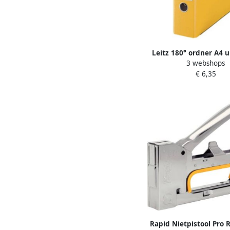
Leitz 180° ordner A4 u
3 webshops
van 8 cm geel
€ 6,35
Rapid Nietpistool Pro R