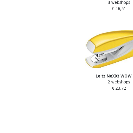
3 webshops
metaal
€ 46,51
Leitz NeXXt WOW 
2 webshops
nietmachine geel op 
€ 23,72