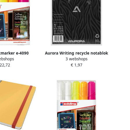
tmarker e-4090
Aurora Writing recycle notablok
ebshops
3 webshops
tui van 5 stuks: 2
geel A5 gelijnd 5 stuks
 22,72
€ 1,97
 1 x oranje en 1 x
roze