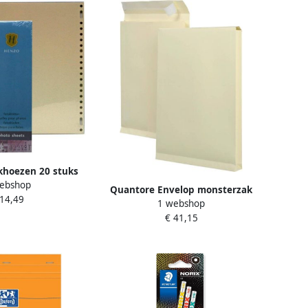
khoezen 20 stuks
ebshop
 ringband Formaat
Quantore Envelop monsterzak
 14,49
roken wit
1 webshop
230x350x38mm zelfklevend
€ 41,15
creme 125 stuks