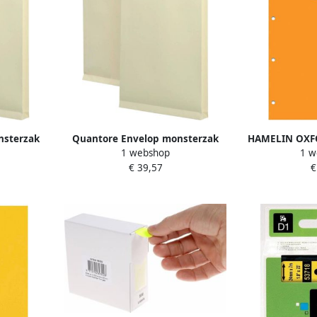
nsterzak
Quantore Envelop monsterzak
HAMELIN OXF
1 webshop
1 w
levend
262x371x38mm zelfklevend
schrijfblok A4
€ 39,57
€
ks
creme 125 stuks
vel geel 
kartonnen