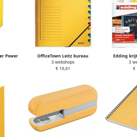
ner Power
OfficeTown Leitz bureau
Edding krij
3 webshops
3 w
 van 5 cm
sorteermap karton ft A4 12 tabs
schuine punt e
€ 10,61
€
geel
x wit 1 x geel