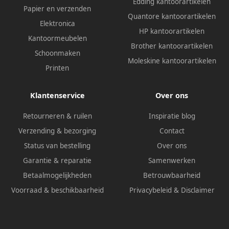
Edding kantoorartikelen
Papier en verzenden
Quantore kantoorartikelen
Elektronica
HP kantoorartikelen
Kantoormeubelen
Brother kantoorartikelen
Schoonmaken
Moleskine kantoorartikelen
Printen
Klantenservice
Over ons
Retourneren & ruilen
Inspiratie blog
Verzending & bezorging
Contact
Status van bestelling
Over ons
Garantie & reparatie
Samenwerken
Betaalmogelijkheden
Betrouwbaarheid
Voorraad & beschikbaarheid
Privacybeleid
&
Disclaimer