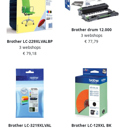
Brother drum 12.000
3 webshops
pagina&apos;s OEM DR-
€ 77,79
Brother LC-229XLVALBP
2400 zwart
3 webshops
inktcartridge 1 stuk(s)
€ 79,18
Origineel Zwart Cyaan
Magenta Geel (LC-
229XLVALBP)
Brother LC-3219XLVAL
Brother LC-129XL BK