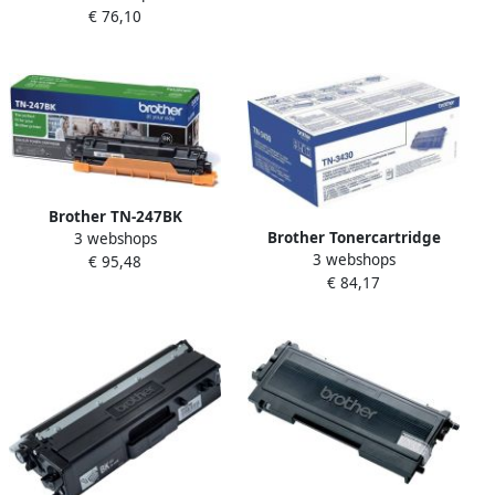
€ 76,10
Origineel Zwart (TN-2320)
Brother TN-247BK
Brother Tonercartridge
3 webshops
tonercartridge 1 stuk(s)
3 webshops
(circa 3.000 pagina's A4
€ 95,48
Origineel Zwart (TN-247BK)
€ 84,17
conform ISO IEC 19752) (TN-
3430)