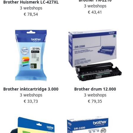
Brother TN-2210
Brother Huismerk LC-427XL
3 webshops
tonercartridge 1 stuk(s)
3 webshops
Inktcartridges Multipack
€ 43,41
Origineel Zwart (TN-2210)
€ 78,54
(zwart + 3 kleuren)
Brother inktcartridge 3.000
Brother drum 12.000
3 webshops
3 webshops
pagina&apos;s OEM LC-
pagina&apos;s OEM DR-
€ 33,73
€ 79,35
3219BK zwart
2300 zwart