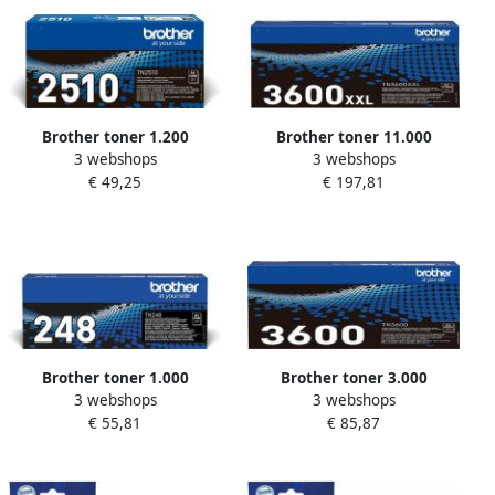
Brother toner 1.200
Brother toner 11.000
3 webshops
3 webshops
pagina&apos;s OEM TN-
pagina&apos;s OEM TN-
€ 49,25
€ 197,81
2510 zwart
3600XXL zwart
Brother toner 1.000
Brother toner 3.000
3 webshops
3 webshops
pagina&apos;s OEM TN-
pagina&apos;s OEM TN-
€ 55,81
€ 85,87
248BK zwart
3600 zwart