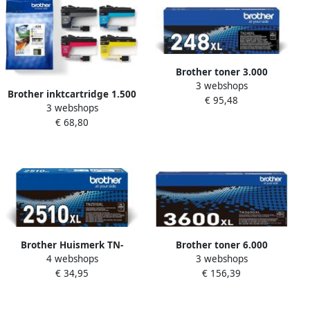
Brother toner 3.000
3 webshops
pagina&apos;s OEM TN-
Brother inktcartridge 1.500
€ 95,48
248XLBK zwart
3 webshops
3.000 pagina&apos;s OEM
€ 68,80
LC-426VAL 4 kleuren
Brother Huismerk TN-
Brother toner 6.000
4 webshops
3 webshops
2510XL Toner Zwart Hoge
pagina&apos;s OEM TN-
€ 34,95
€ 156,39
Capaciteit
3600XL zwart