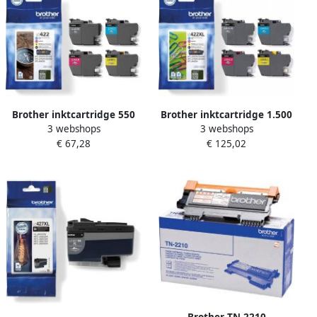
Brother inktcartridge 550
Brother inktcartridge 1.500
3 webshops
3 webshops
pagina&apos;s OEM LC-
3.000 pagina&apos;s OEM
€ 67,28
€ 125,02
422VAL 4 kleuren
LC-422XLVAL 4 kleuren