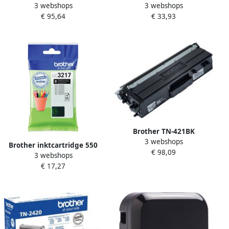
3 webshops
3 webshops
inktcartridge 4 stuk(s)
inktcartridge zwart extra
€ 95,64
€ 33,93
Origineel Normaal
high capacity 2.400 pagina
rendement Zwart Cyaan
s
Magenta Geel (LC-
3219XLVAL)
Brother TN-421BK
3 webshops
tonercartridge 1 stuk(s)
Brother inktcartridge 550
€ 98,09
Origineel Zwart (TN-421BK)
3 webshops
pagina&apos;s OEM LC-
€ 17,27
3217BK zwart