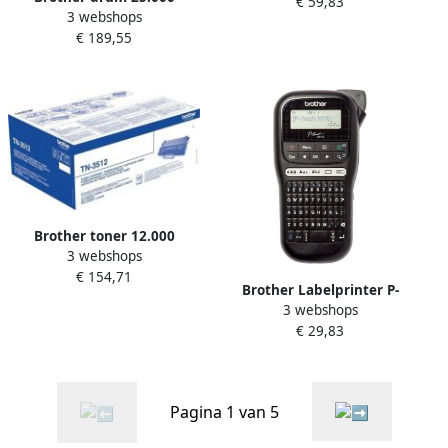
€ 59,83
Origineel Zwart (TN-320BK)
3 webshops
pagina&apos;s OEM DR-
€ 189,55
3100 zwart
Brother toner 12.000
3 webshops
pagina&apos;s OEM TN-
€ 154,71
3512 zwart
Brother Labelprinter P-
3 webshops
touch TZe PT-H110
€ 29,83
draagbaar qwerty 12mm
zwart
Pagina 1 van 5