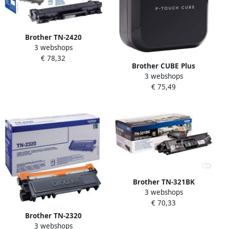
Brother TN-2420
3 webshops
tonercartridge 1 stuk(s)
€ 78,32
Origineel Zwart (TN-2420)
Brother CUBE Plus
3 webshops
labelprinter Thermo
€ 75,49
transfer 180 x 360 DPI
Bedraad en draadloos TZe
(PT-P710BT)
Brother TN-321BK
3 webshops
tonercartridge 1 stuk(s)
€ 70,33
Origineel Zwart (TN-321BK)
Brother TN-2320
3 webshops
tonercartridge 1 stuk(s)