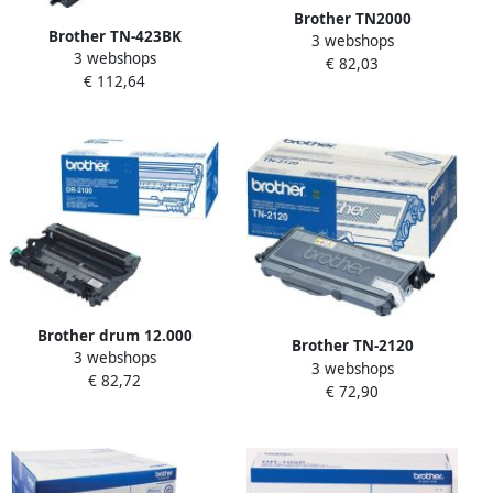
Brother TN2000
Brother TN-423BK
3 webshops
tonercartridge 1 stuk(s)
3 webshops
tonercartridge 1 stuk(s)
€ 82,03
Origineel Zwart (TN-2000)
€ 112,64
Origineel Zwart (TN-423BK)
Brother drum 12.000
Brother TN-2120
3 webshops
pagina&apos;s OEM DR-
3 webshops
tonercartridge 1 stuk(s)
€ 82,72
2100 zwart
€ 72,90
Origineel Zwart (TN-2120)