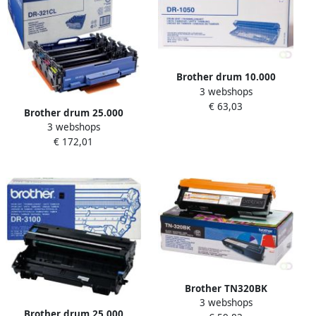
Brother drum 10.000
3 webshops
pagina&apos;s OEM DR-
€ 63,03
1050 zwart
Brother drum 25.000
3 webshops
pagina&apos;s OEM DR-
€ 172,01
321CL zwart
Brother TN320BK
3 webshops
tonercartridge 1 stuk(s)
Brother drum 25.000