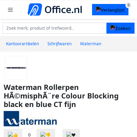
Kantoorartikelen
Schrijfwaren
Waterman
Waterman Rollerpen
HÃ©misphÃ¨re Colour Blocking
black en blue CT fijn
0