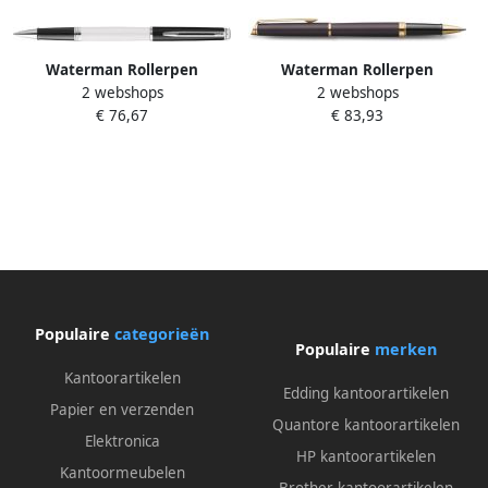
Waterman Rollerpen
Waterman Rollerpen
2 webshops
2 webshops
HÃ©misphÃ¨re Colour
Hémisphère Fashion Colors
€ 76,67
€ 83,93
Blocking black en white CT
metallic black GT fijn
fijn
Populaire
categorieën
Populaire
merken
Kantoorartikelen
Edding kantoorartikelen
Papier en verzenden
Quantore kantoorartikelen
Elektronica
HP kantoorartikelen
Kantoormeubelen