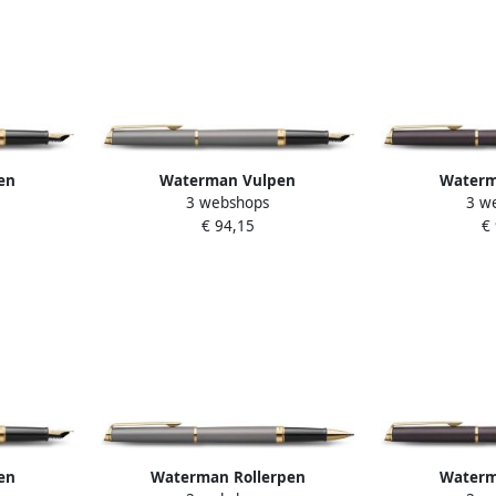
en
Waterman Vulpen
Waterm
3 webshops
3 w
n Colors
HÃ©misphÃ¨re Fashion Colors
HÃ©misphÃ¨re
€ 94,15
€
 medium
metallic grey GT medium
metallic b
en
Waterman Rollerpen
Waterm