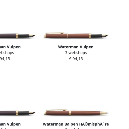
an Vulpen
Waterman Vulpen
ebshops
3 webshops
 Fashion Colors
HÃ©misphÃ¨re Fashion Colors
 94,15
€ 94,15
lack GT medium
metallic copper GT fijn
an Vulpen
Waterman Balpen HÃ©misphÃ¨re