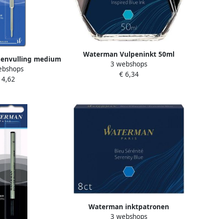
Waterman Vulpeninkt 50ml
envulling medium
3 webshops
inspirerend blauw
ebshops
ster Ã 1 stuk
€ 6,34
 4,62
Waterman inktpatronen
3 webshops
Standard blauw Florida pak van 8