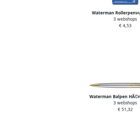
Waterman Rollerpenvul
3 webshops
blauw blister Ã 1
€ 4,53
Waterman Balpen HÃ©
3 webshops
stainless steel GT 
€ 51,32