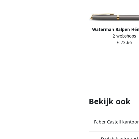
Waterman Balpen Hé
2 webshops
Fashion Colors metalli
€ 73,66
medium
Bekijk ook
Faber Castell kantoor
Scotch kantoorart