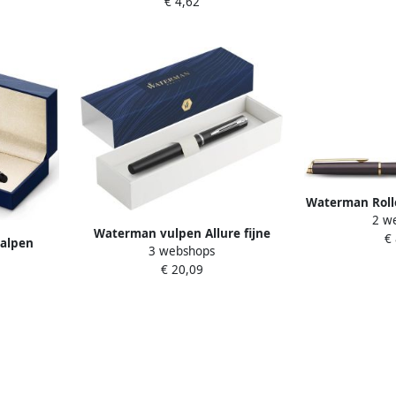
€ 4,62
Waterman Roll
2 w
Fashion Colors
Waterman vulpen Allure fijne
€
alpen
3 webshops
punt giftbox zwart
n giftbox
€ 20,09