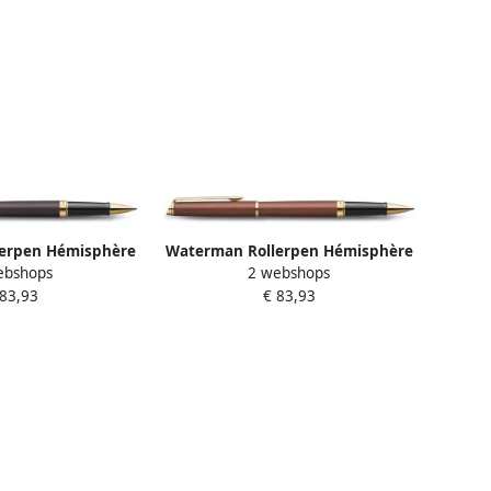
erpen Hémisphère
Waterman Rollerpen Hémisphère
ebshops
2 webshops
 metallic black GT
Fashion Colors metallic copper GT
 83,93
€ 83,93
fijn
fijn