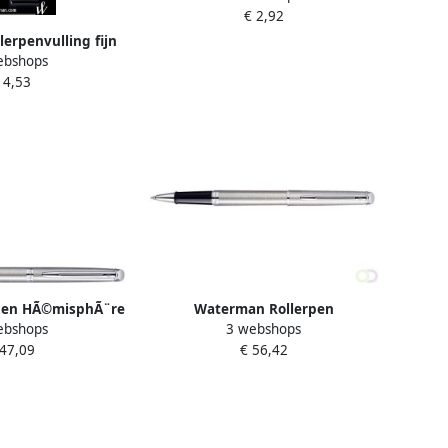
€ 2,92
stuks
erpenvulling fijn
ebshops
ster Ã 1 stuk
 4,53
pen HÃ©misphÃ¨re
Waterman Rollerpen
ebshops
3 webshops
teel CT medium
HÃ©misphÃ¨re stainless steel CT
 47,09
€ 56,42
fijn