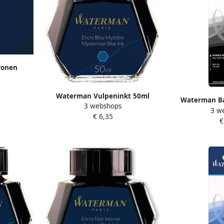
ronen
n 8 stuks
Waterman Vulpeninkt 50ml
Waterman Bal
3 webshops
standaard blauw-zwart
3 w
zwart bli
€ 6,35
€