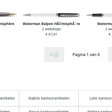
misphère
Waterman Balpen HÃ©misphÃ¨re
Waterma
2 webshops
2 w
c grey GT
Colour Blocking black en white
HÃ©misphÃ¨re
€ 67,01
€
CT medium
black en 
Pagina 1 van 6
artikelen
Stabilo kantoorartikelen
Leitz kantoor
ikelen
Novus kantoorartikelen
Edding kantoo