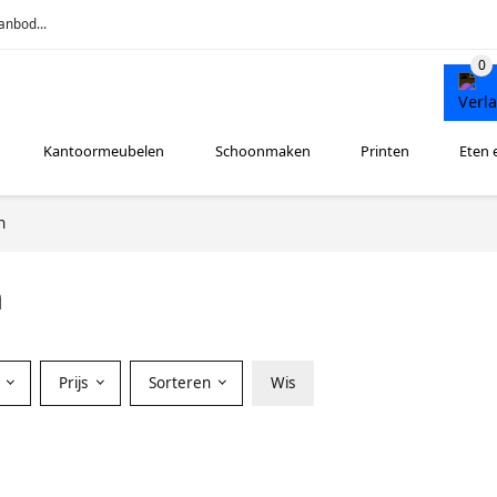
anbod...
Kantoormeubelen
Schoonmaken
Printen
Eten 
n
n
r
Prijs
Sorteren
Wis