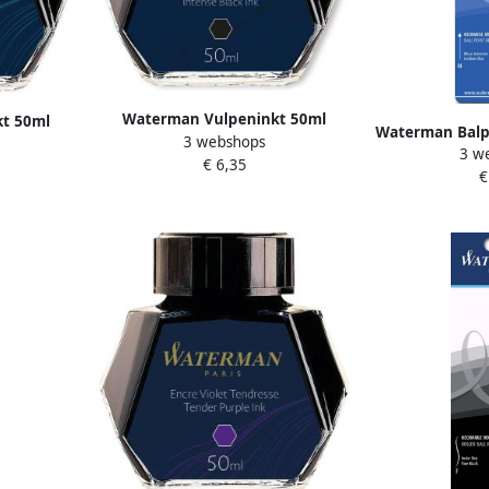
Waterman Vulpeninkt 50ml
t 50ml
Waterman Balp
3 webshops
standaard zwart
en
3 w
blauw bli
€ 6,35
€