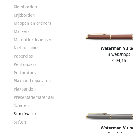
Klemborden
Krijtborden
Mappen en ordners
Markers
Memoblokdispensers
Nietmachines
Waterman Vulp
3 webshops
HÃ©misphÃ¨re Fashio
Paperclips
€ 94,15
metallic copper GT
Penhouders
Perforators
Plakbandapparaten
Plakbanden
Presentatiemateriaal
Scharen
Schrijfwaren
Stiften
Waterman Vulp