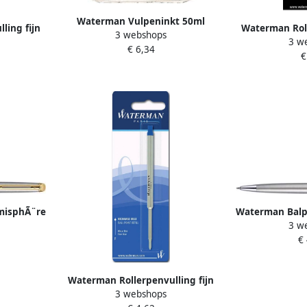
Waterman Vulpeninkt 50ml
ling fijn
Waterman Roll
3 webshops
standaard paars
3 w
 stuk
zwart bli
€ 6,34
€
misphÃ¨re
Waterman Bal
3 w
medium
stainless s
€
Waterman Rollerpenvulling fijn
3 webshops
blauw blister Ã 1 stuk