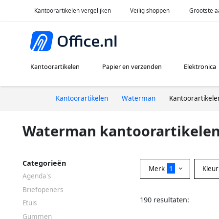
Kantoorartikelen vergelijken
Veilig shoppen
Grootste a
Kantoorartikelen
Papier en verzenden
Elektronica
Kantoorartikelen
Waterman
Kantoorartikele
Waterman kantoorartikele
Categorieën
Merk
1
Kleu
Agenda's
Briefopeners
190 resultaten:
Etuis
Gummen