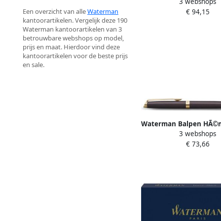
3 webshops
HÃ©misphÃ¨re Fashio
Een overzicht van alle
Waterman
€ 94,15
metallic grey GT 
kantoorartikelen. Vergelijk deze 190
Waterman kantoorartikelen van 3
betrouwbare webshops op model,
prijs en maat. Hierdoor vind deze
kantoorartikelen voor de beste prijs
en sale.
Waterman Balpen HÃ©
3 webshops
Fashion Colors metalli
€ 73,66
medium