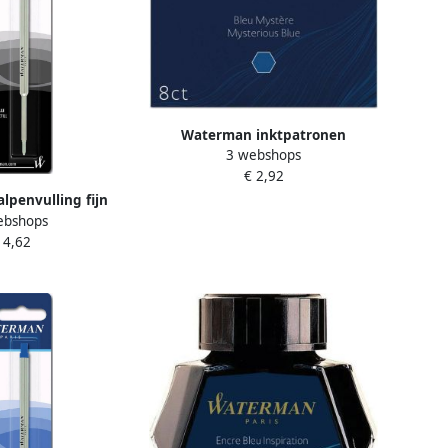
Waterman inktpatronen
3 webshops
Standard blauw-zwart pak van 8
€ 2,92
stuks
penvulling fijn
ebshops
ster Ã 1 stuk
 4,62