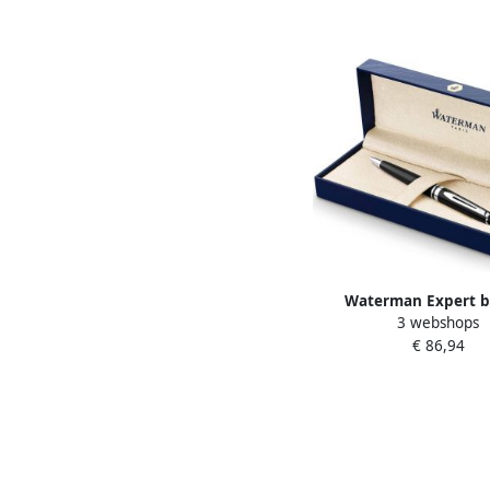
Waterman Expert b
3 webshops
medium zwart zilver i
€ 86,94