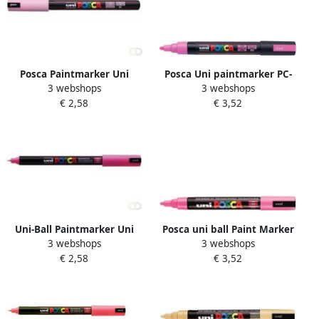
Posca Paintmarker Uni
Posca Uni paintmarker PC-
3 webshops
3 webshops
PC1MR extra fijn lichtroze
5M 1 8 2 5 mm fluo roze
€ 2,58
€ 3,52
Uni-Ball Paintmarker Uni
Posca uni ball Paint Marker
3 webshops
3 webshops
ball op waterbasis posca pc
op waterbasis PC 5M roze
€ 2,58
€ 3,52
1mr roze