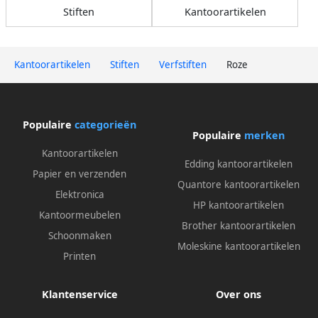
Stiften
Kantoorartikelen
Kantoorartikelen
Stiften
Verfstiften
Roze
Populaire
categorieën
Populaire
merken
Kantoorartikelen
Edding kantoorartikelen
Papier en verzenden
Quantore kantoorartikelen
Elektronica
HP kantoorartikelen
Kantoormeubelen
Brother kantoorartikelen
Schoonmaken
Moleskine kantoorartikelen
Printen
Klantenservice
Over ons