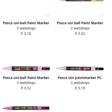
Posca uni-ball Paint Marker
Posca uni ball Paint Marker
3 webshops
3 webshops
op waterbasis PC-3M
op waterbasis PC 5M
€ 3,18
€ 3,52
lichtroze
zalmroze
Posca uni-ball Paint Marker
Posca Uni paintmarker PC-
3 webshops
3 webshops
op waterbasis PC-5M
3ML 1 5 mm glitter roze
€ 3,52
€ 3,18
lichtroze