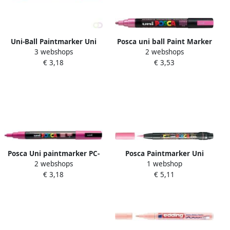
Uni-Ball Paintmarker Uni
Posca uni ball Paint Marker
3 webshops
2 webshops
ball op waterbasis posca pc
op waterbasis PC 5M roze
€ 3,18
€ 3,53
3m roze
metaal
Posca Uni paintmarker PC-
Posca Paintmarker Uni
2 webshops
1 webshop
3M 1 5 mm fuchsia
PCF350 Brush 1-10mm roze
€ 3,18
€ 5,11