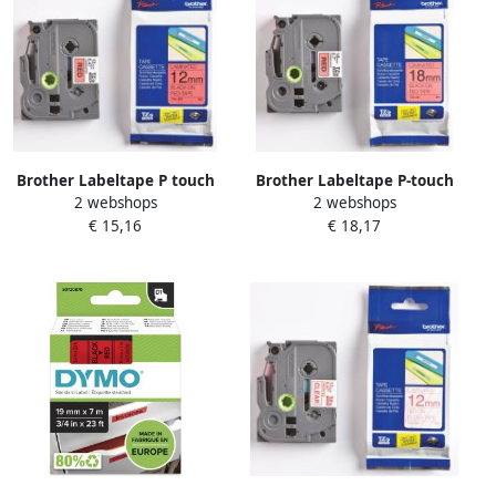
Brother Labeltape P touch
Brother Labeltape P-touch
2 webshops
2 webshops
TZE431 12mm zwart op
TZe-441 standaard 18mm
€ 15,16
€ 18,17
rood
zwart op rood