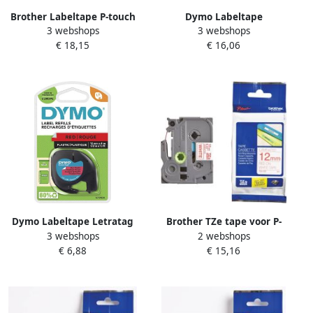
Brother Labeltape P-touch
Dymo Labeltape
3 webshops
3 webshops
TZe-451 standaard 24mm
LabelManager D1 polyester
€ 18,15
€ 16,06
zwart op rood
12mm zwart op rood
Dymo Labeltape Letratag
Brother TZe tape voor P-
3 webshops
2 webshops
91203 plastic 12mm zwart
Touch 12 mm rood op wit
€ 6,88
€ 15,16
op rood