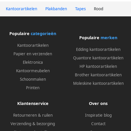
Kantoorartikelen
Plakbanden
Tapes
Rood
Populaire
categorieën
Populaire
merken
Kantoorartikelen
Edding kantoorartikelen
Papier en verzenden
Quantore kantoorartikelen
Elektronica
HP kantoorartikelen
Kantoormeubelen
Brother kantoorartikelen
Schoonmaken
Moleskine kantoorartikelen
Printen
Klantenservice
Over ons
Retourneren & ruilen
Inspiratie blog
Verzending & bezorging
Contact