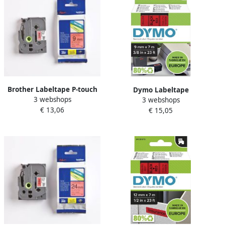
Brother Labeltape P-touch
Dymo Labeltape
3 webshops
TZe-421 standaard 9mm
3 webshops
LabelManager D1 polyester
€ 13,06
zwart op rood
€ 15,05
9mm zwart op rood