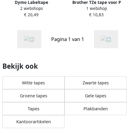
Dymo Labeltape
Brother TZe tape voor P
2 webshops
1 webshop
LabelManager D1 polyester
Touch 12 mm rood op
€ 20,49
€ 10,83
19mm zwart op rood
transparant
Pagina 1 van 1
Bekijk ook
Witte tapes
Zwarte tapes
Groene tapes
Gele tapes
Tapes
Plakbanden
Kantoorartikelen