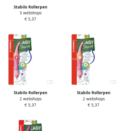
Stabilo Rollerpen
3 webshops
Easyoriginal rechtshandig
€ 5,37
roze lichtroze blister Ã 1
stuk
Stabilo Rollerpen
Stabilo Rollerpen
2 webshops
2 webshops
Easyoriginal rechtshandig
Easyoriginal linkshandig
€ 5,37
€ 5,37
medium pastel poederroze
medium pastel poederroze
blister Ã 1 stuk
blister Ã 1 stuk