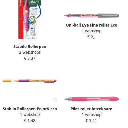
Uni-ball Eye Fine roller Eco
1 webshop
schrijfbreedte 0 5 mm roze
€ 2,-
Stabilo Rollerpen
2 webshops
Easyoriginal linkshandig
€ 5,37
roze lichtroze blister Ã 1
stuk
Stabilo Rollerpen PointVisco
Pilot roller intrekbare
1 webshop
1 webshop
1099 56 fijn roze
Gelpen G 2 neonroze
€ 1,48
€ 3,41