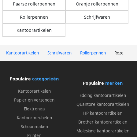
Paarse rollerpennen
Oranje rollerpennen
Rollerpennen
Schrijfwaren
Kantoorartikelen
Kantoorartikelen
Schrijfwaren
Rollerpennen
Roze
Populaire
categorieën
Populaire
merken
Kantoorartikelen
Edding kantoorartikelen
Papier en verzenden
Quantore kantoorartikelen
Elektronica
HP kantoorartikelen
Kantoormeubelen
Brother kantoorartikelen
Schoonmaken
Moleskine kantoorartikelen
Printen