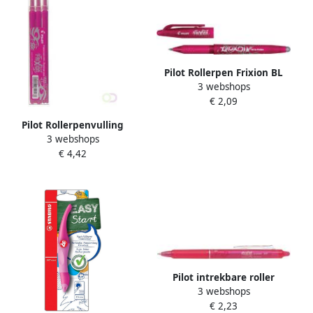
Pilot Rollerpen Frixion BL
3 webshops
FR7 roze 0.35mm
€ 2,09
Pilot Rollerpenvulling
3 webshops
friXion medium roze set Ã 3
€ 4,42
stuks
Pilot intrekbare roller
3 webshops
FriXion Ball Clicker medium
€ 2,23
punt 0 7 mm roze