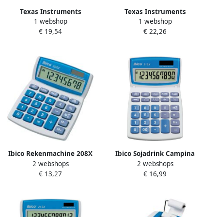
Texas Instruments
Texas Instruments
1 webshop
1 webshop
rekenmachine TI-34MV 17 x
Rekenmachine TI little
€ 19,54
€ 22,26
8 x 2 cm wit blauw
professor solar
Ibico Rekenmachine 208X
Ibico Sojadrink Campina
2 webshops
2 webshops
plantaardig pak 1 liter
€ 13,27
€ 16,99