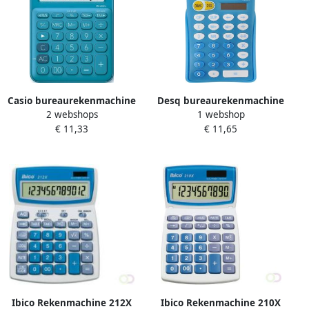
Casio bureaurekenmachine
Desq bureaurekenmachine
2 webshops
1 webshop
MS-20UC blauw
primair onderwijs 30200
€ 11,33
€ 11,65
blauw
Ibico Rekenmachine 212X
Ibico Rekenmachine 210X