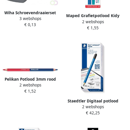
Wiha Schroevendraaierset
Maped Grafietpotlood Kidy
3 webshops
SoftFinish sleufkop
2 webshops
Learn Concentration met
€ 0,13
Â PhillipsÂ 6
€ 1,55
kauwtopper setà 2 stuks
deligÂ metÂ doorgaande
blauw
zeskantschacht en
massieveÂ stalenÂ kap(21250
)
Pelikan Potlood 3mm rood
2 webshops
blauw
€ 1,52
Staedtler Digitaal potlood
2 webshops
Lumograph digital Jumbo
€ 42,25