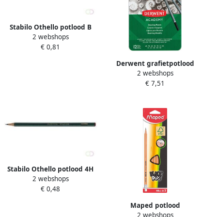
Stabilo Othello potlood B
2 webshops
met gum
€ 0,81
Derwent grafietpotlood
2 webshops
Academy blik van 12 stuks:
€ 7,51
6B-5B-4B-3B-2B-B-HB-H-2H-
3H-4H-5H
Stabilo Othello potlood 4H
2 webshops
€ 0,48
Maped potlood
2 webshops
Black&apos;Peps HB met