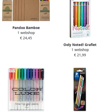
Pandoo Bamboe
1 webshop
Notitieboek A5 Cadeauset
€ 24,45
Naturel Bruin Gerecycled
Papier Potloden Ideale
Ooly Noted! Grafiet
Feestdagen Cadeau
1 webshop
Mechanische Potloden
€ 21,99