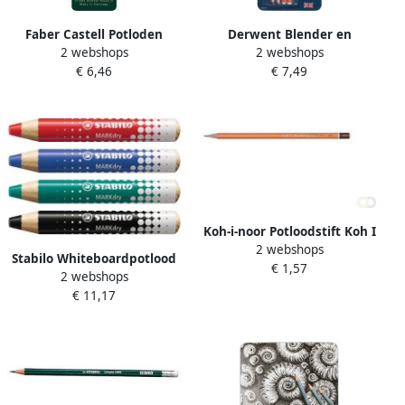
Faber Castell Potloden
Derwent Blender en
2 webshops
2 webshops
Faber-Castell Jumbo 9000 6
Burnisher met gum en
€ 6,46
€ 7,49
hardheden in blik
slijper set van 4
Koh-i-noor Potloodstift Koh I
2 webshops
Noor 1500 B
Stabilo Whiteboardpotlood
€ 1,57
2 webshops
MARKdry 648 4 inclusief
€ 11,17
slijper en microvezeldoek
assorti etuià 4 stuks