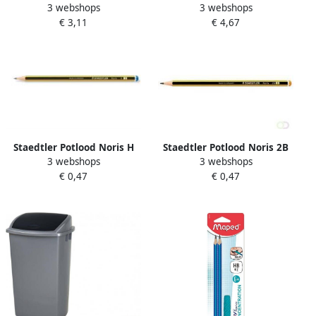
3 webshops
3 webshops
blikken doos met 6 stuks in
Marsmicro 0.5mm + extra
€ 3,11
€ 4,67
geassorteerde hardheden
fijnstiften
Staedtler Potlood Noris H
Staedtler Potlood Noris 2B
3 webshops
3 webshops
€ 0,47
€ 0,47