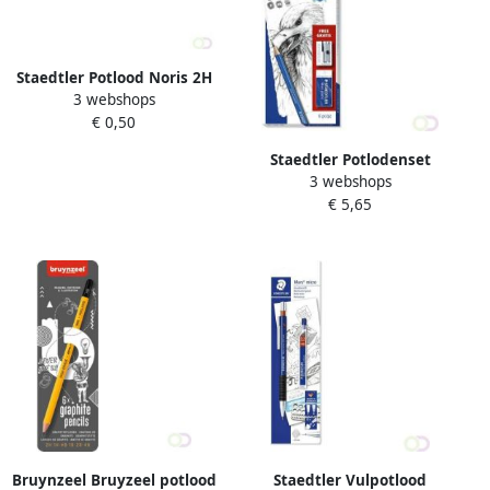
Staedtler Potlood Noris 2H
3 webshops
€ 0,50
Staedtler Potlodenset
3 webshops
Design Journey Lumograph
€ 5,65
met gratis gum en
puntenslijper 6 stuks
Bruynzeel Bruyzeel potlood
Staedtler Vulpotlood