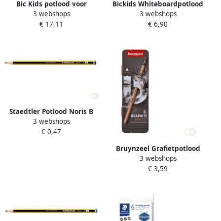
Bic Kids potlood voor
Bickids Whiteboardpotlood
3 webshops
3 webshops
whiteboards Multisurface
Multi Surface inclusief
€ 17,11
€ 6,90
blauw doos van 12 stuks
puntenslijper en doekje
assorti pak Ã 3 stuks
Staedtler Potlood Noris B
3 webshops
€ 0,47
Bruynzeel Grafietpotlood
3 webshops
Expression set Ã 6
€ 3,59
breedtes grijs