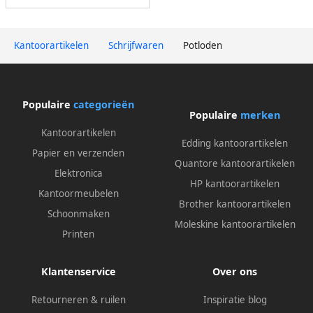
Kantoorartikelen
Schrijfwaren
Potloden
Populaire
categorieën
Populaire
merken
Kantoorartikelen
Edding kantoorartikelen
Papier en verzenden
Quantore kantoorartikelen
Elektronica
HP kantoorartikelen
Kantoormeubelen
Brother kantoorartikelen
Schoonmaken
Moleskine kantoorartikelen
Printen
Klantenservice
Over ons
Retourneren & ruilen
Inspiratie blog