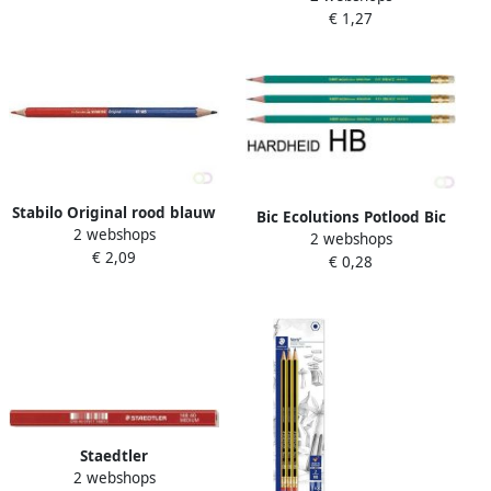
€ 1,27
gum kartonnen ophangetui
met 3 stuks
Stabilo Original rood blauw
Bic Ecolutions Potlood Bic
2 webshops
potlood
2 webshops
Evolution ecolutions 655
€ 2,09
€ 0,28
zeshoekig HB met gumtop
Staedtler
2 webshops
Timmermanspotlood 175