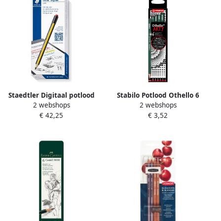
Staedtler Digitaal potlood
Stabilo Potlood Othello 6
2 webshops
2 webshops
Noris digital Jumbo
hardheden
€ 42,25
€ 3,52