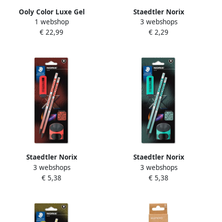
Ooly Color Luxe Gel
Staedtler Norix
1 webshop
3 webshops
Potloden
grafietpotlood HB blister
€ 22,99
€ 2,29
van 3 stuks geassorteerde
kleuren
Staedtler Norix
Staedtler Norix
3 webshops
3 webshops
grafietpotlood HB met
grafietpotlood HB met
€ 5,38
€ 5,38
slijper en gom koraal blister
slijper en gom groen blister
van 2 stuks
van 2 stuks