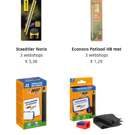
Staedtler Norix
Econovo Potlood HB met
3 webshops
3 webshops
grafietpotlood HB met
gumtop blister Ã 6 stuks
€ 5,38
€ 1,29
slijper en gom geel blister
van 2 stuks