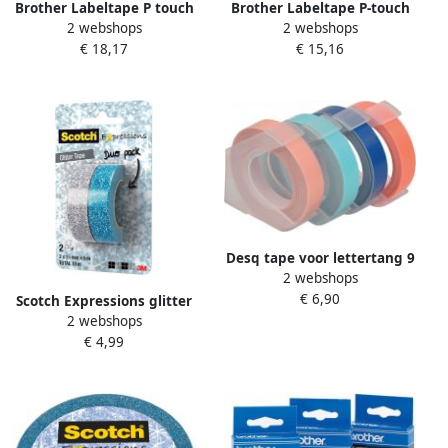
Brother Labeltape P touch
Brother Labeltape P-touch
2 webshops
2 webshops
TZE541 18mm zwart op
TZE531 12mm zwart op
€ 18,17
€ 15,16
blauw
blauw
Desq tape voor lettertang 9
2 webshops
mm trendy blister van 4
€ 6,90
kleuren
Scotch Expressions glitter
2 webshops
tape 15 mm x 5 m blister
€ 4,99
met 2 stuks in
geassorteerde kleuren