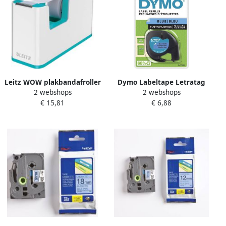
Leitz WOW plakbandafroller
Dymo Labeltape Letratag
2 webshops
2 webshops
ijsblauw
91205 plasticl12mm zwart
€ 15,81
€ 6,88
op blauw