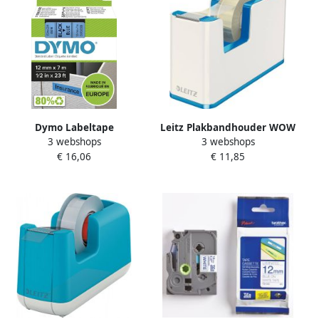
Dymo Labeltape
Leitz Plakbandhouder WOW
3 webshops
3 webshops
LabelManager D1 polyester
wit blauw
€ 16,06
€ 11,85
12mm zwart op blauw