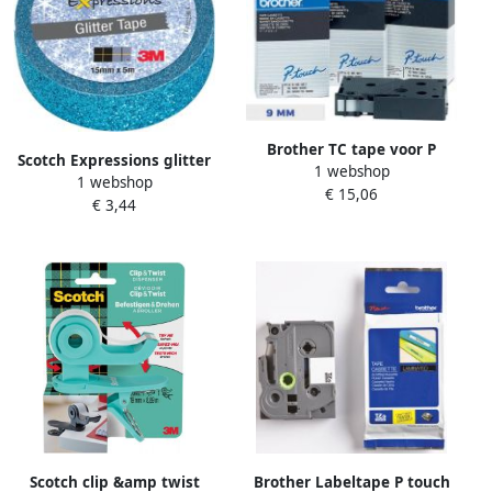
Brother TC tape voor P
Scotch Expressions glitter
1 webshop
Touch 9 mm blauw op wit
1 webshop
tape 15 mm x 5 m blauw
€ 15,06
€ 3,44
Scotch clip &amp twist
Brother Labeltape P touch