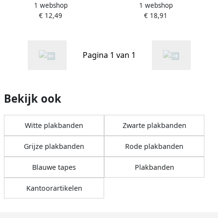
1 webshop
1 webshop
plakbandafroller inclusief 1
TZE535 12mm wit op blauw
€ 12,49
€ 18,91
rol Magic tape
appelblauwzeegroen
Pagina 1 van 1
Bekijk ook
Witte plakbanden
Zwarte plakbanden
Grijze plakbanden
Rode plakbanden
Blauwe tapes
Plakbanden
Kantoorartikelen