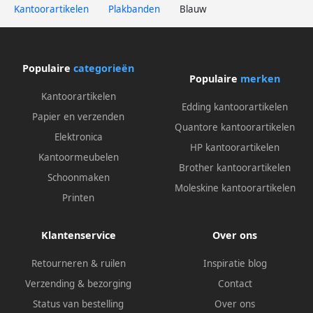
Kantoorartikelen
Plakbanden
Blauw
Populaire
categorieën
Populaire
merken
Kantoorartikelen
Edding kantoorartikelen
Papier en verzenden
Quantore kantoorartikelen
Elektronica
HP kantoorartikelen
Kantoormeubelen
Brother kantoorartikelen
Schoonmaken
Moleskine kantoorartikelen
Printen
Klantenservice
Over ons
Retourneren & ruilen
Inspiratie blog
Verzending & bezorging
Contact
Status van bestelling
Over ons