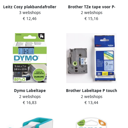
Leitz Cosy plakbandafroller
Brother TZe tape voor P-
3 webshops
2 webshops
blauw
Touch 12 mm blauw op wit
€ 12,46
€ 15,16
Dymo Labeltape
Brother Labeltape P touch
2 webshops
2 webshops
LabelManager D1 polyester
TZE521 9mm zwart op
€ 16,83
€ 13,44
9mm zwart op blauw
blauw