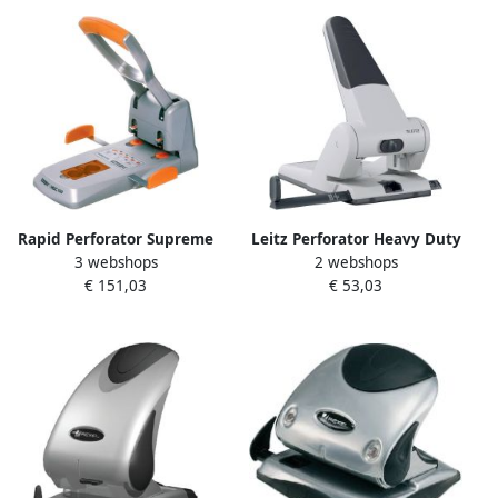
Rapid Perforator Supreme
Leitz Perforator Heavy Duty
3 webshops
2 webshops
HDC150 2 heavy duty 2-
5180 2-gaats 65vel zilver
€ 151,03
€ 53,03
gaats 150 vel zilver oranje