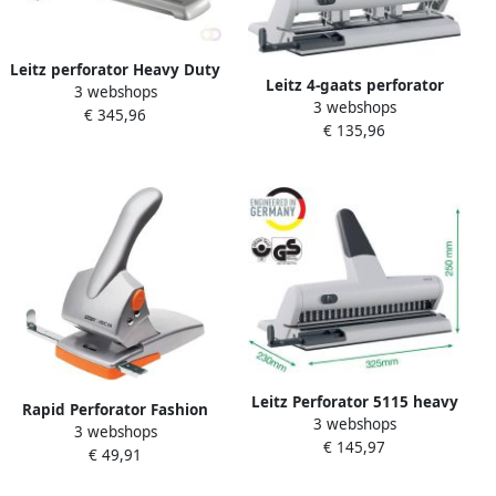
Leitz perforator Heavy Duty
Leitz 4-gaats perforator
3 webshops
5182 perforator 5182
3 webshops
Heavy Duty 5114 perforator
€ 345,96
€ 135,96
Leitz Perforator 5115 heavy
Rapid Perforator Fashion
3 webshops
duty 23 gaats zilver
3 webshops
HDC65 heavy duty 65 vel
€ 145,97
€ 49,91
zilver oranje