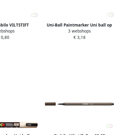
bilo VILTSTIFT
Uni-Ball Paintmarker Uni ball op
ebshops
3 webshops
68 45 BRUIN
waterbasis posca pc 3m bruin
 0,80
€ 3,18