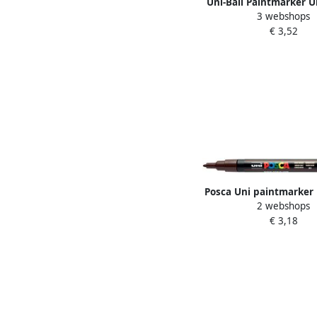
Uni-Ball Paintmarker Un
3 webshops
waterbasis posca pc 
€ 3,52
Posca Uni paintmarker 
2 webshops
mm donkerbru
€ 3,18