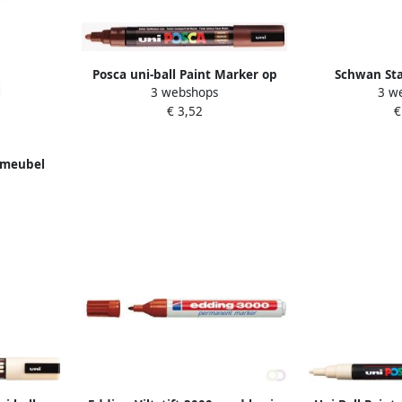
Posca uni-ball Paint Marker op
Schwan Sta
3 webshops
3 w
waterbasis PC-5M bruin
STABILO 
€ 3,52
€
0 meubel
ikenhout
k