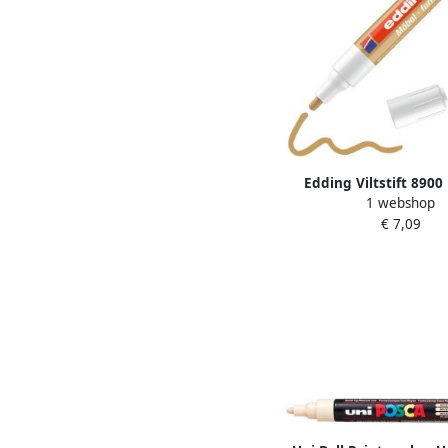
Edding Viltstift 890
1 webshop
rond 1.5-2mm licht e
€ 7,09
blisterà 1 stu