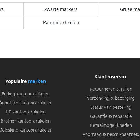
rs
Zwarte markers
Grijze ma
Kantoorartikelen
Klantenservice
Populaire
merken
Retourneren & ruilen
Edding kantoorartikelen
Verzending & bezorging
Quantore kantoorartikelen
Status van bestelling
HP kantoorartikelen
Garantie & reparatie
Brother kantoorartikelen
Betaalmogelijkheden
Moleskine kantoorartikelen
Voorraad & beschikbaarheid