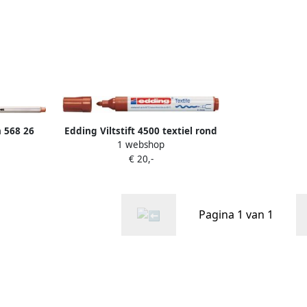
n 568 26
Edding Viltstift 4500 textiel rond
1 webshop
bruin 2 3mm
€ 20,-
Pagina 1 van 1