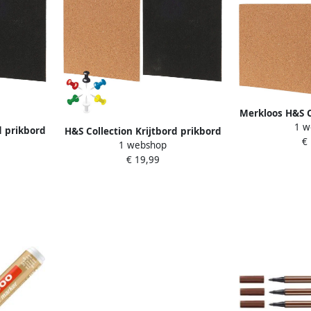
Merkloos H&S C
1 w
prikbord se
d prikbord
H&S Collection Krijtbord prikbord
€
krijtmark
marker 22
1 webshop
set met punaises krijtmarker 22
Pri
orden
€ 19,99
x 22 cm kurk Prikborden