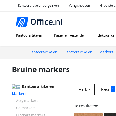
Kantoorartikelen vergelijken
Veilig shoppen
Grootste a
Kantoorartikelen
Papier en verzenden
Elektronica
Kantoorartikelen
Kantoorartikelen
Markers
Bruine markers
Kantoorartikelen
Merk
Kleur
1
Markers
Acrylmarkers
18 resultaten:
Cd markers
Flipchart markers