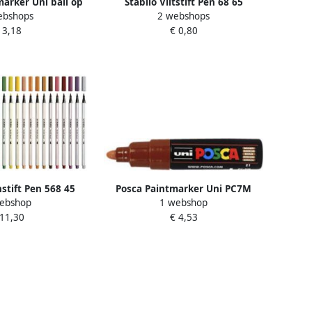
marker Uni ball op
Stabilo Viltstift Pen 68 65
ebshops
2 webshops
osca pc 3m beige
medium amber
 3,18
€ 0,80
hstift Pen 568 45
Posca Paintmarker Uni PC7M
ebshop
1 webshop
ruin
breed bruin
 11,30
€ 4,53