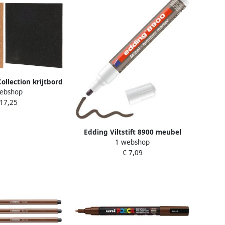
ollection krijtbord
ebshop
t met punaises
 17,25
er 22 x 22 cm
kborden
Edding Viltstift 8900 meubel
1 webshop
rond 1.5-2mm antiek notenhout
€ 7,09
blisterà 1 stuk