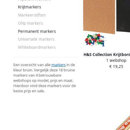
Krijtmarkers
Markeerstiften
Ohp markers
Permanent markers
Universele markers
Whiteboardmarkers
H&S Collection Krijtbor
1 webshop
set met punaises krijt
Een overzicht van alle
markers
in de
€ 19,25
x 22 cm kurk Prikb
kleur bruin. Vergelijk deze 18 bruine
markers van 4 betrouwbare
webshops op model, prijs en maat.
Hierdoor vind deze markers voor de
beste prijs en sale.