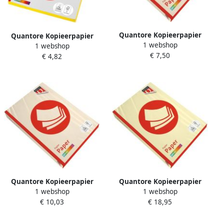
Quantore Kopieerpapier
Quantore Kopieerpapier
1 webshop
Colour A4 120gr creme 250
1 webshop
Colour A4 120gr geel 100
€ 7,50
vel
€ 4,82
vel
Quantore Kopieerpapier
Quantore Kopieerpapier
1 webshop
1 webshop
Colour A4 160gr creme 250
Colour A3 80gr kanariegeel
€ 10,03
€ 18,95
vel
500 vel