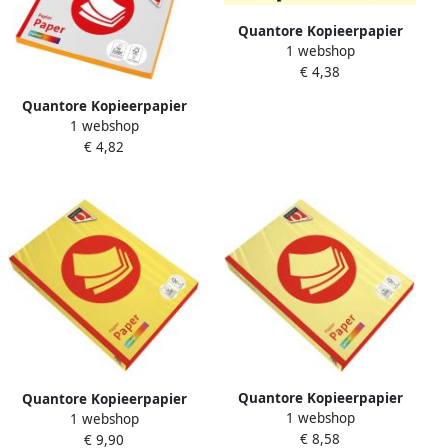
Quantore Kopieerpapier
1 webshop
Colour A4 120gr creme 100
€ 4,38
vel
Quantore Kopieerpapier
1 webshop
Colour A4 120gr diepgeel
€ 4,82
100 vel
Quantore Kopieerpapier
Quantore Kopieerpapier
1 webshop
Colour A4 120gr geel 250
1 webshop
Colour A4 80gr zwavelgeel
€ 8,58
vel
€ 9,90
500 vel