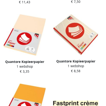
€ 7,50
250 vel
€ 11,43
vel
Quantore Kopieerpapier
Quantore Kopieerpapier
1 webshop
Colour A4 80gr creme 500
1 webshop
Colour A4 160gr creme 50
€ 8,58
vel
€ 3,35
vel