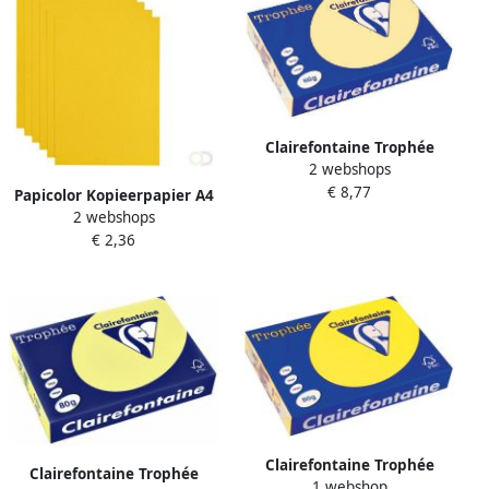
Clairefontaine Trophée
2 webshops
gekleurd papier A4 80 g 500
€ 8,77
vel kanariegeel
Papicolor Kopieerpapier A4
2 webshops
200gr 6 vel dottergeel
€ 2,36
Clairefontaine Trophée
Clairefontaine Trophée
1 webshop
Intens gekleurd papier A4