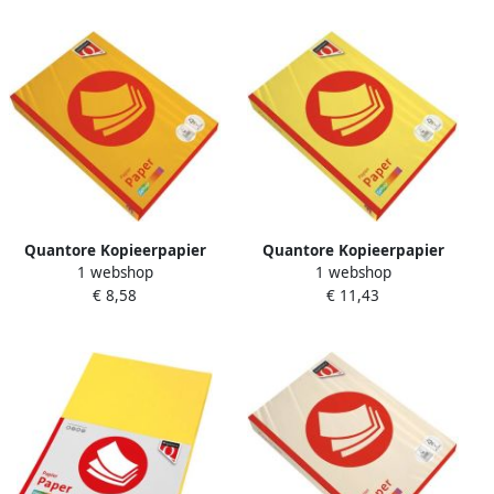
Quantore Kopieerpapier
Quantore Kopieerpapier
1 webshop
1 webshop
Colour A4 120gr diepgeel
Colour A4 160gr zwavelgeel
€ 8,58
€ 11,43
250 vel
250 vel