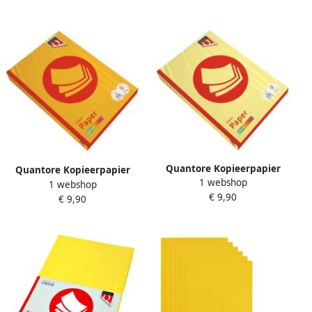
Quantore Kopieerpapier
Quantore Kopieerpapier
1 webshop
Colour A4 80gr geel 500 vel
1 webshop
Colour A4 80gr diepgeel 500
€ 9,90
€ 9,90
vel