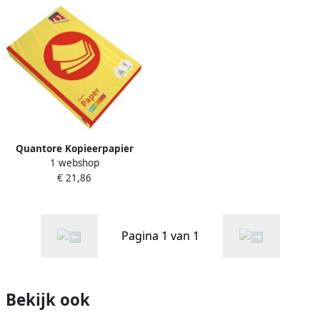
Quantore Kopieerpapier
1 webshop
Colour A3 80gr zwavelgeel
€ 21,86
500 vel
Pagina 1 van 1
Bekijk ook