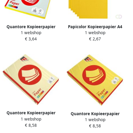
Quantore Kopieerpapier
Papicolor Kopieerpapier A4
1 webshop
1 webshop
Colour A4 160gr geel 50 vel
100gr 12 vel dottergeel
€ 3,64
€ 2,67
Quantore Kopieerpapier
Quantore Kopieerpapier
1 webshop
Colour A4 80gr kanariegeel
1 webshop
Colour A4 120gr zwavelgeel
€ 8,58
500 vel
€ 8,58
250 vel