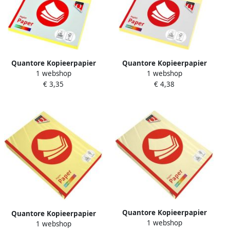
Quantore Kopieerpapier
Quantore Kopieerpapier
1 webshop
1 webshop
Colour A4 160gr kanariegeel
Colour A4 120gr kanariegeel
€ 3,35
€ 4,38
50 vel
100 vel
Quantore Kopieerpapier
Quantore Kopieerpapier
1 webshop
Colour A4 120gr kanariegeel
1 webshop
Colour A4 160gr geel 250