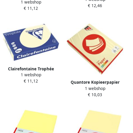
1 webshop
gekleurd papier A4 80 g 500
€ 12,46
80 g 500 vel zonnegeel
€ 11,12
vel citroengeel
Clairefontaine Trophée
1 webshop
gekleurd papier A4 80 g 500
€ 11,12
vel ivoor
Quantore Kopieerpapier
1 webshop
Colour A4 160gr kanariegeel
€ 10,03
250 vel