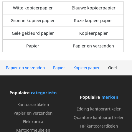
Witte kopieerpapier
Blauwe kopieerpapier
Groene kopieerpapier
Roze kopieerpapier
Gele gekleurd papier
Kopieerpapier
Papier
Papier en verzenden
Papier en verzenden
Papier
Kopieerpapier
Geel
Populaire
categorieën
Populaire
merken
Kantoorartikelen
Edding kantoorartikelen
Papier en verzenden
Quantore kantoorartikelen
Elektronica
HP kantoorartikelen
Kantoormeubelen