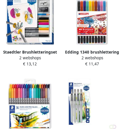
Staedtler Brushletteringset
Edding 1340 brushlettering
2 webshops
2 webshops
Design Journey art &
starterkit van 10 assorti
€ 13,12
€ 11,47
botanical 10-delige set