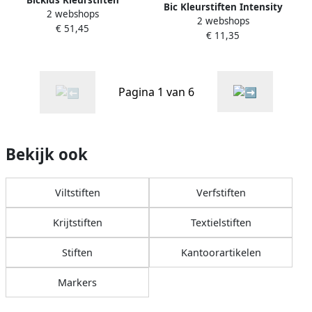
Bic Kleurstiften Intensity
2 webshops
visacolor ecolutions XL
2 webshops
dual-tip assorti etuià 12
€ 51,45
assorti schoolbox Ã 144
€ 11,35
stuks
stuks
Pagina 1 van 6
Bekijk ook
Viltstiften
Verfstiften
Krijtstiften
Textielstiften
Stiften
Kantoorartikelen
Markers