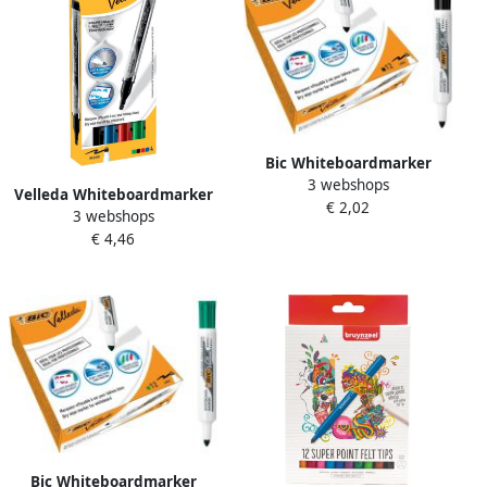
Bic Whiteboardmarker
3 webshops
Velleda 1711 rond large
Velleda Whiteboardmarker
€ 2,02
zwart
3 webshops
Liquid Ink Pocket doos van
€ 4,46
4 stuks in geassorteerde
kleuren
Bic Whiteboardmarker