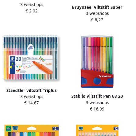
3 webshops
Velleda 1711 rond large
Bruynzeel Viltstift Super
€ 2,02
groen
3 webshops
Point met witte wisstift
€ 6,27
setà 12 kleuren
Staedtler viltstift Triplus
Stabilo Viltstift Pen 68 20
3 webshops
Color opstelbare box met 20
3 webshops
ColorParade in rood blauw
€ 14,67
kleuren
€ 16,99
etui medium assorti etuià
20 stuks