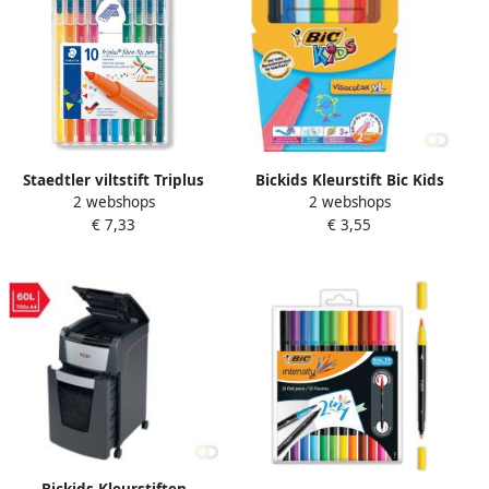
Staedtler viltstift Triplus
Bickids Kleurstift Bic Kids
2 webshops
2 webshops
Color opstelbare box met 10
Visacolor XL blister Ã 8
€ 7,33
€ 3,55
kleuren
stuks assorti
Bickids Kleurstiften