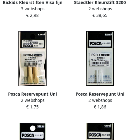
Bickids Kleurstiften Visa fijn
Staedtler Kleurstift 3200
3 webshops
2 webshops
assorti etui Ã 12 stuks
dubbele punt fijn en
€ 2,98
€ 38,65
ultrafijn etui Ã 120 kleuren
Posca Reservepunt Uni
Posca Reservepunt Uni
2 webshops
2 webshops
PC8K breed schuin 2 stuks
PC1MC extra fijn 3 stuks
€ 1,75
€ 1,86