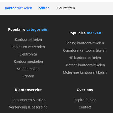
Kantoorartikelen
Stiften
Kleurstiften
Populaire
categorieën
Populaire
merken
Kantoorartikelen
Edding kantoorartikelen
Papier en verzenden
Quantore kantoorartikelen
Elektronica
HP kantoorartikelen
Kantoormeubelen
Brother kantoorartikelen
Schoonmaken
Moleskine kantoorartikelen
Printen
Klantenservice
Over ons
Retourneren & ruilen
Inspiratie blog
Verzending & bezorging
Contact