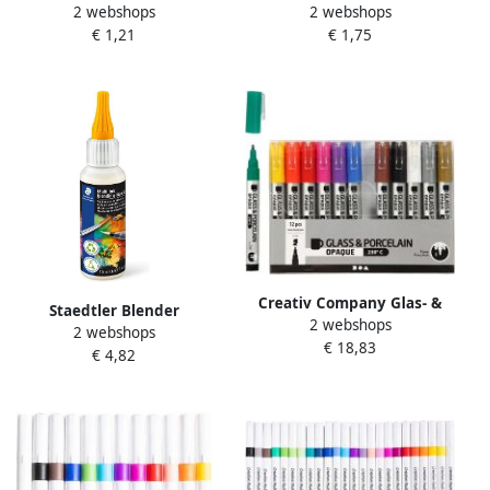
2 webshops
2 webshops
PC3M fijn
PC7M breed 2 stuks
€ 1,21
€ 1,75
Creativ Company Glas- &
Staedtler Blender
2 webshops
Porseleinstiften 1-2mm set
2 webshops
PigmentArts
€ 18,83
Ã 12 kleuren
€ 4,82