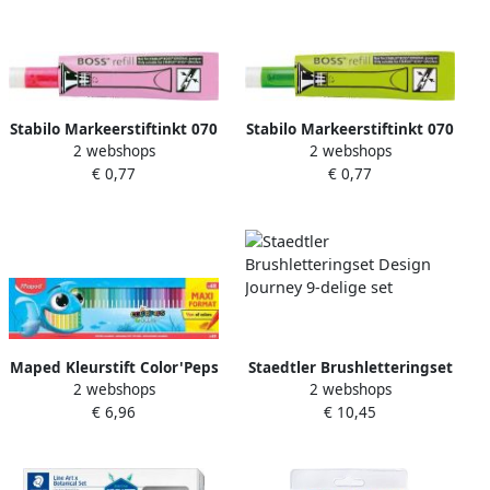
Stabilo Markeerstiftinkt 070
Stabilo Markeerstiftinkt 070
2 webshops
2 webshops
56 roze
33 groen
€ 0,77
€ 0,77
Maped Kleurstift Color'Peps
Staedtler Brushletteringset
2 webshops
2 webshops
Ocean doos Ã 48 kleuren
Design Journey 9-delige set
€ 6,96
€ 10,45