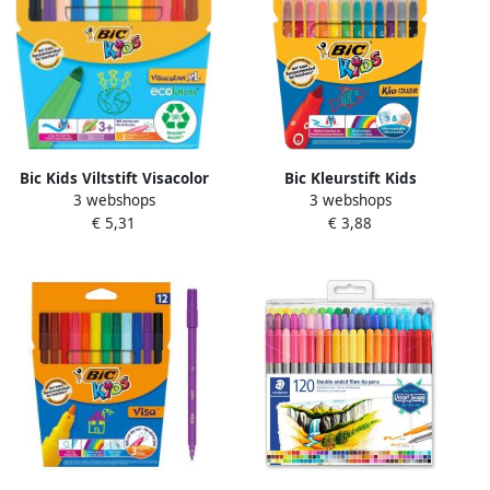
Bic Kids Viltstift Visacolor
Bic Kleurstift Kids
3 webshops
3 webshops
XL Ecolutions 12 stiften in
Ecolutions Visacolor XL ass
€ 5,31
€ 3,88
een kartonnen etui
medium etuiÃ 12st