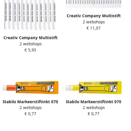
Creativ Company Multistift
2 webshops
4mm set Ã 24 kleuren
€ 11,07
Creativ Company Multistift
2 webshops
4mm set Ã 12 kleuren
€ 5,95
Stabilo Markeerstiftinkt 070
Stabilo Markeerstiftinkt 070
2 webshops
2 webshops
54 oranje
24 geel
€ 0,77
€ 0,77