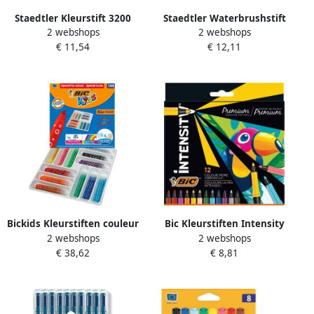
Staedtler Kleurstift 3200
Staedtler Waterbrushstift
2 webshops
2 webshops
dubbele punt fijn en
set Ã 4 breedtes
€ 11,54
€ 12,11
ultrafijn etui Ã 36 kleuren
Bickids Kleurstiften couleur
Bic Kleurstiften Intensity
2 webshops
2 webshops
medium assorti schoolbox
Premium assorti etui Ã 12
€ 38,62
€ 8,81
Ã 144 stuks
stuks