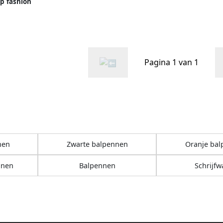
ip fashion
s
Pagina 1 van 1
nen
Zwarte balpennen
Oranje ba
nnen
Balpennen
Schrijfw