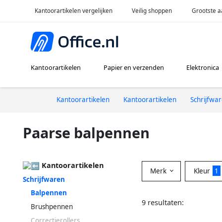
Kantoorartikelen vergelijken
Veilig shoppen
Grootste a
Kantoorartikelen
Papier en verzenden
Elektronica
Kantoorartikelen
Kantoorartikelen
Schrijfwa
Paarse balpennen
Kantoorartikelen
Merk
Kleur
1
Schrijfwaren
Balpennen
9 resultaten:
Brushpennen
Correctierollers