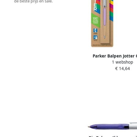
de beste prijs en sale.
Parker Balpen Jotter 
1 webshop
pastel lilac CT medium
€ 14,64
1 stuk