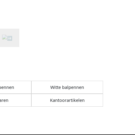
lpennen
Witte balpennen
aren
Kantoorartikelen