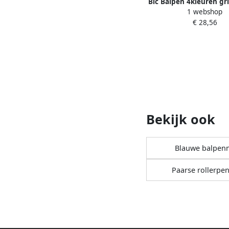
Bic Balpen 4kleuren gr
1 webshop
medium paar
€ 28,56
Bekijk ook
Blauwe balpen
Paarse rollerpe