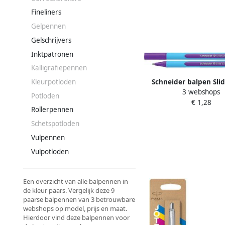
Fineliners
Gelpennen
Gelschrijvers
Inktpatronen
Kalligrafiepennen
Schneider balpen Sli
Kleurpotloden
3 webshops
extra breed viol
Potloden
€ 1,28
Rollerpennen
Schetspotloden
Vulpennen
Vulpotloden
Een overzicht van alle balpennen in
de kleur paars. Vergelijk deze 9
paarse balpennen van 3 betrouwbare
webshops op model, prijs en maat.
Hierdoor vind deze balpennen voor