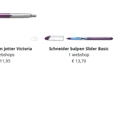
n Jotter Victoria
Schneider balpen Slider Basic
ebshops
1 webshop
 CT medium
extra breed violet
 11,95
€ 13,70