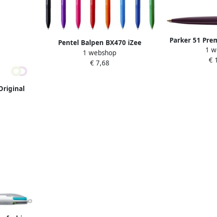
Parker 51 Pre
Pentel Balpen BX470 iZee
1 w
GT zw
1 webshop
medium violet
€ 
€ 7,68
Original
 blister Ã