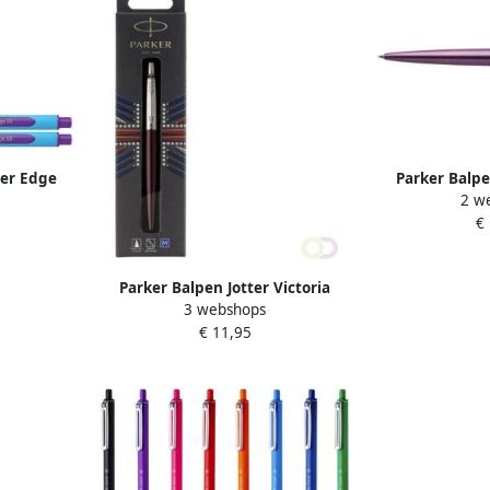
der Edge
Parker Balpe
2 w
et
violet
€
Parker Balpen Jotter Victoria
3 webshops
violet CT medium blister Ã 1
€ 11,95
stuk