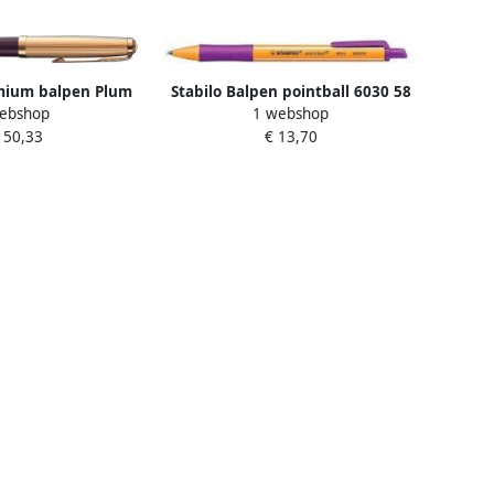
mium balpen Plum
Stabilo Balpen pointball 6030 58
ebshop
1 webshop
arte inkt
medium lila
150,33
€ 13,70