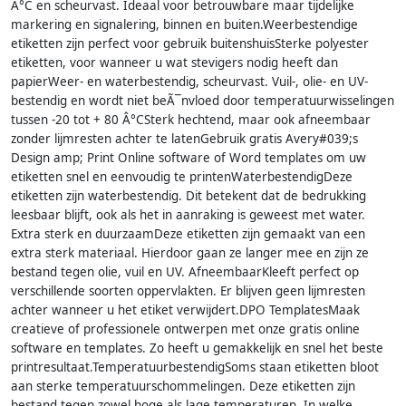
Â°C en scheurvast. Ideaal voor betrouwbare maar tijdelijke
markering en signalering, binnen en buiten.Weerbestendige
etiketten zijn perfect voor gebruik buitenshuisSterke polyester
etiketten, voor wanneer u wat stevigers nodig heeft dan
papierWeer- en waterbestendig, scheurvast. Vuil-, olie- en UV-
bestendig en wordt niet beÃ¯nvloed door temperatuurwisselingen
tussen -20 tot + 80 Â°CSterk hechtend, maar ook afneembaar
zonder lijmresten achter te latenGebruik gratis Avery#039;s
Design amp; Print Online software of Word templates om uw
etiketten snel en eenvoudig te printenWaterbestendigDeze
etiketten zijn waterbestendig. Dit betekent dat de bedrukking
leesbaar blijft, ook als het in aanraking is geweest met water.
Extra sterk en duurzaamDeze etiketten zijn gemaakt van een
extra sterk materiaal. Hierdoor gaan ze langer mee en zijn ze
bestand tegen olie, vuil en UV. AfneembaarKleeft perfect op
verschillende soorten oppervlakten. Er blijven geen lijmresten
achter wanneer u het etiket verwijdert.DPO TemplatesMaak
creatieve of professionele ontwerpen met onze gratis online
software en templates. Zo heeft u gemakkelijk en snel het beste
printresultaat.TemperatuurbestendigSoms staan etiketten bloot
aan sterke temperatuurschommelingen. Deze etiketten zijn
bestand tegen zowel hoge als lage temperaturen. In welke