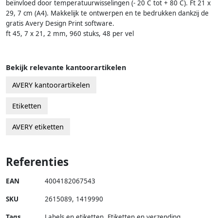
beïnvloed door temperatuurwisselingen (- 20 C tot + 80 C). Ft 21 x
29, 7 cm (A4). Makkelijk te ontwerpen en te bedrukken dankzij de
gratis Avery Design Print software.
ft 45, 7 x 21, 2 mm, 960 stuks, 48 per vel
Bekijk relevante kantoorartikelen
AVERY kantoorartikelen
Etiketten
AVERY etiketten
Referenties
EAN
4004182067543
SKU
2615089
,
1419990
Tags
Labels en etiketten, Etiketten en verzending,