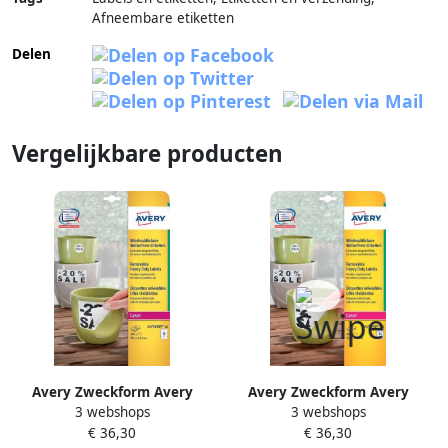
Afneembare etiketten
Delen
Vergelijkbare producten
Avery Zweckform Avery
Avery Zweckform Avery
3 webshops
3 webshops
afneembare weerbestendige
afneembare weerbestendige
€ 36,30
€ 36,30
etiketten Ft 99 1 x 42 3 mm
etiketten Ft 63 5 x 33 9 mm