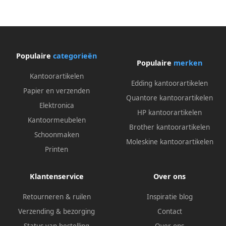
(b x h) wit doos van 240
(b x h) wit doos van 480
etiketten
etiketten
Populaire
categorieën
Populaire
merken
Kantoorartikelen
Edding kantoorartikelen
Papier en verzenden
Quantore kantoorartikelen
Elektronica
HP kantoorartikelen
Kantoormeubelen
Brother kantoorartikelen
Schoonmaken
Moleskine kantoorartikelen
Printen
Klantenservice
Over ons
Retourneren & ruilen
Inspiratie blog
Verzending & bezorging
Contact
Status van bestelling
Over ons