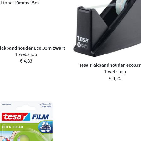
Plakbandhouder Eco 33m zwart
1 webshop
met 1rol tape 10mmx15m
€ 4,83
Tesa Plakbandhouder eco&cr
1 webshop
59045 zwart met 1 rol tape 1
€ 4,25