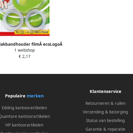
Plakbandhouder filmÂ ecoLogoÂ
1 webshop
ini incl plakband eco clear
€ 2,17
10mx19mm lichtgroen
Klantenservice
Populaire
merken
Retourneren & ruilen
Edding kantoorartikelen
Verzending & bezorging
Quantore kantoorartikelen
Status van bestelling
HP kantoorartikelen
Garantie & reparatie