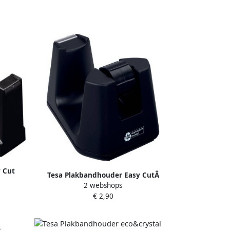
 Cut
Tesa Plakbandhouder Easy CutÂ
 zwart
2 webshops
SMART zwart
€ 2,90