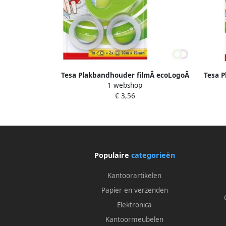
Tesa Plakbandhouder filmÂ ecoLogoÂ
Tesa 
1 webshop
mini incl plakband eco clear
m
€ 3,56
10mx19mm lichtgroen
Populaire
categorieën
Kantoorartikelen
Papier en verzenden
Elektronica
Kantoormeubelen