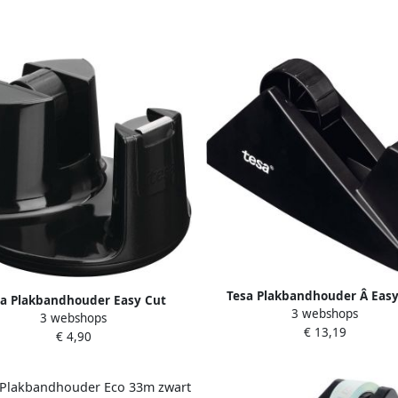
Tesa Plakbandhouder Â Easy
sa Plakbandhouder Easy Cut
3 webshops
Economy voor rollen tot 66m
3 webshops
act + 1 rol plakband invisible
€ 13,19
€ 4,90
33mx19mm zwart