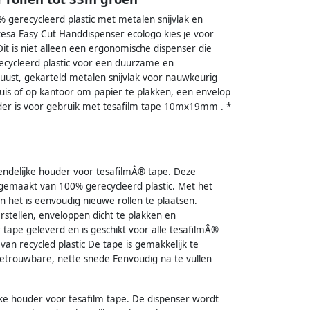
 gerecycleerd plastic met metalen snijvlak en
tesa Easy Cut Handdispenser ecologo kies je voor
Dit is niet alleen een ergonomische dispenser die
recycleerd plastic voor een duurzame en
uust, gekarteld metalen snijvlak voor nauwkeurig
thuis of op kantoor om papier te plakken, een envelop
der is voor gebruik met tesafilm tape 10mx19mm . *
endelijke houder voor tesafilmÂ® tape. Deze
gemaakt van 100% gerecycleerd plastic. Met het
n het is eenvoudig nieuwe rollen te plaatsen.
tellen, enveloppen dicht te plakken en
ape geleverd en is geschikt voor alle tesafilmÂ®
n recycled plastic De tape is gemakkelijk te
betrouwbare, nette snede Eenvoudig na te vullen
jke houder voor tesafilm tape. De dispenser wordt