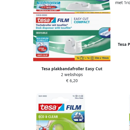
Tesa 
Tesa plakbandafroller Easy Cut
2 webshops
Compact voor rollen van ft 33 m x 19
€ 6,20
mm wit