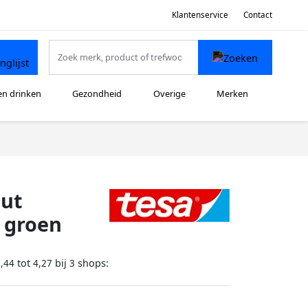
Klantenservice
Contact
en drinken
Gezondheid
Overige
Merken
Cut
m groen
tot
bij
shops:
,44
4,27
3