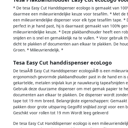
* De tesa Easy Cut Handdispenser ecologo is gemaakt van 100%
daarmee een milieuvriendelijke keuze voor tesafilm. * Met de 
een milieuvriendelijke dispenser voor elk type tesafilm tape. * 
perfect in je hand past, hij is daarnaast gemaakt van 100% ge
milieuvriendelijke keuze. * Deze plakbandhouder heeft een rob
snijden en is snel en gemakkelijk na te vullen. * Voor gebruik 
dicht te plakken of documenten aan elkaar te plakken. De hou
Groen. * Milieuvriendelijk. *
Tesa Easy Cut handdispenser ecoLogo
De tesaÂ® Easy Cut Handdispenser ecologoÂ® is een milieuvri
ergonomisch gevormde plakbandhouder past in de hand en is 
gekartelde, metalen snijvlak kun je nauwkeurig tapeafsnijden e
Gebruik deze duurzame dispenser om met gemak papier te hers
documenten aan elkaar te plakken. De dispenser wordt zonder t
tape tot 19 mm breed. Belangrijkste eigenschappen: Gemaakt va
pakken door grote uitsparing Gegolfd snijblad zorgt voor een 
Geschikt voor rollen tot 19 mm Wordt leeg geleverd
De tesa Easy Cut Handdispenser ecologo is een milieuvriendeli