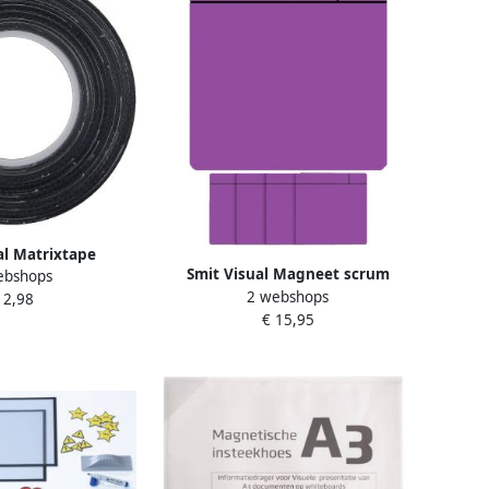
al Matrixtape
Smit Visual Magneet scrum
ebshops
 3mmx10m zwart
2 webshops
75x75mm paars 5 stuks
 2,98
€ 15,95