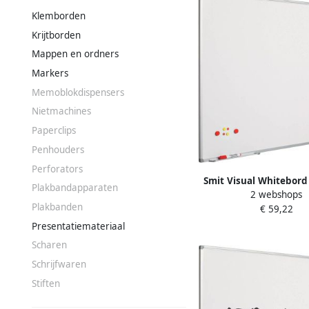
Klemborden
Krijtborden
Mappen en ordners
Markers
Memoblokdispensers
Nietmachines
Paperclips
Penhouders
Perforators
Smit Visual Whitebord
Plakbandapparaten
2 webshops
cm Softline profie
Plakbanden
€ 59,22
emailstaal wi
Presentatiemateriaal
Scharen
Schrijfwaren
Stiften