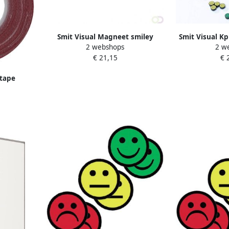
Smit Visual Magneet smiley
Smit Visual Kp
2 webshops
2 w
35mm groen 5 stuks
visual mana
€ 21,15
€ 
xtape
m rood