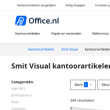
Kantoorartikelen vergelijken
Veilig shoppen
Grootste a
Kantoorartikelen
Papier en verzenden
Elektronica
Kantoorartikelen
Smit Visual
Kantoorartikele
Smit Visual kantoorartikele
Categorieën
Merk
1
Kleu
Agenda's
Briefopeners
349 resultaten:
Etuis
Gummen