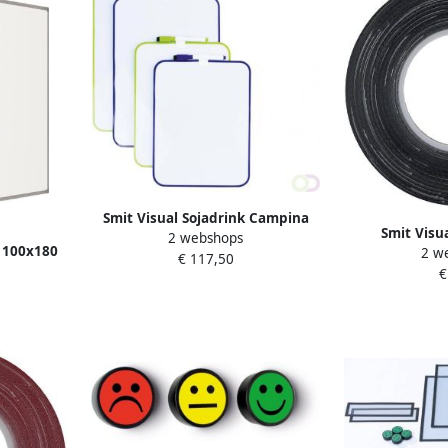
Smit Visual Sojadrink Campina
Smit Visu
2 webshops
plantaardig pak 1 liter
 100x180
2 w
zelfklevend
€ 117,50
l 8mm
€
t