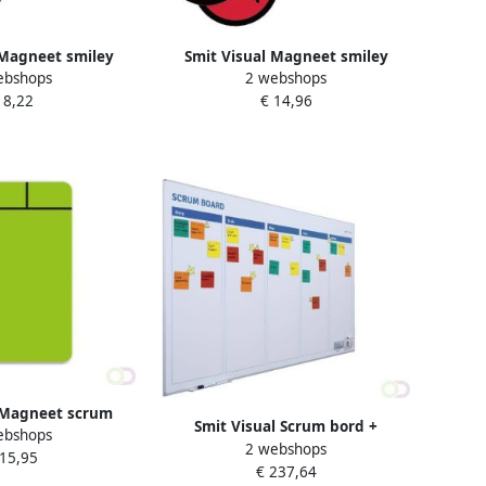
 Magneet smiley
Smit Visual Magneet smiley
ebshops
2 webshops
lij groen 5 stuks
75mm 2x geel 2x groen 2x rood
 8,22
€ 14,96
 Magneet scrum
Smit Visual Scrum bord +
ebshops
roen 5 stuks
2 webshops
starterkit scrum 90x120cm
 15,95
€ 237,64