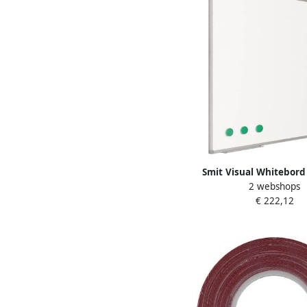
Smit Visual Whitebord
2 webshops
cm Softline profie
€ 222,12
emailstaal wi