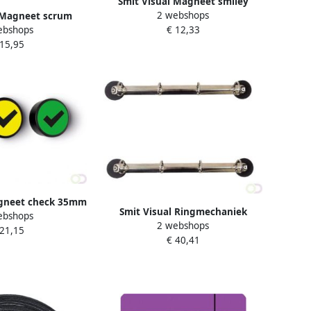
Smit Visual Magneet smiley
2 webshops
 Magneet scrum
50mm 2x geel 2x groen 2x rood
ebshops
€ 12,33
htblauw 5 stuks
 15,95
agneet check 35mm
Smit Visual Ringmechaniek
ebshops
 5 stuks
2 webshops
magnetisch 4-rings A4
 21,15
€ 40,41