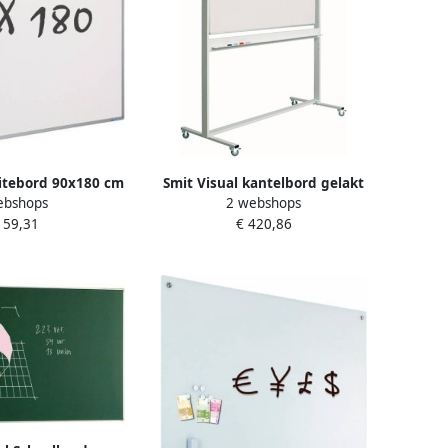
itebord 90x180 cm
Smit Visual kantelbord gelakt
ebshops
2 webshops
el 8mm gelakt staal
staal magnetisch aluminium
159,31
€ 420,86
wit
frame 120 x 90 cm