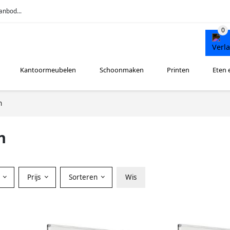
anbod...
Kantoormeubelen
Schoonmaken
Printen
Eten 
n
n
r
Prijs
Sorteren
Wis