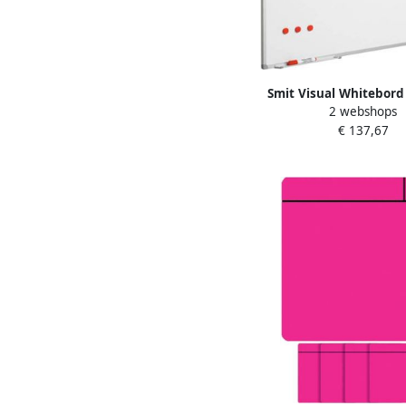
Smit Visual Whitebord
2 webshops
cm Softline profiel 8
€ 137,67
staal wit