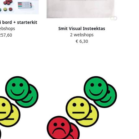
i bord + starterkit
ebshops
Smit Visual Insteektas
gement 90x120cm
2 webshops
257,60
magnetisch A3
€ 6,30