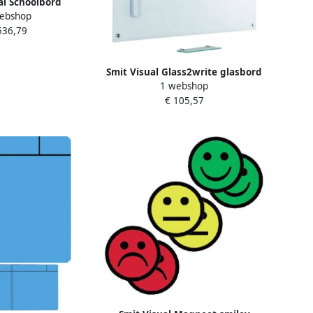
al Schoolbord
ebshop
mailstaal Groen
536,79
x200 cm
Smit Visual Glass2write glasbord
1 webshop
magnetisch wit 100 x 150 cm
€ 105,57