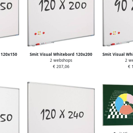
 120x150
Smit Visual Whitebord 120x200
Smit Visual Wh
2 webshops
2 w
mm gelakt
cm Softline profiel 8mm gelakt
Softline profi
€ 207,06
€ 
staal wit