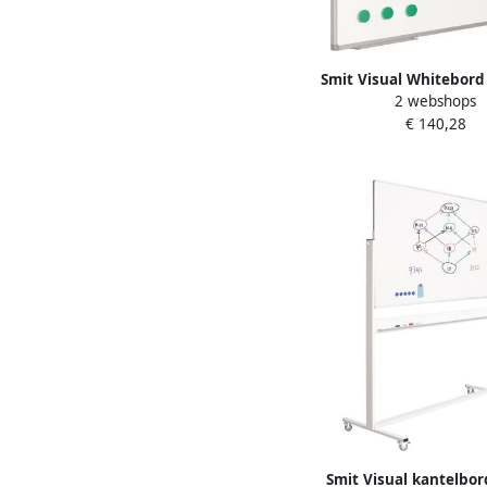
Smit Visual Whitebord
2 webshops
cm Softline profie
€ 140,28
emailstaal wi
Smit Visual kantelbor