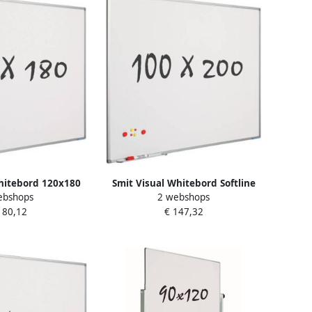
hitebord 120x180
Smit Visual Whitebord Softline
ebshops
2 webshops
rofiel 8mm gelakt
profiel 8mm gelakt staal wit
180,12
€ 147,32
aal wit
100x200 cm