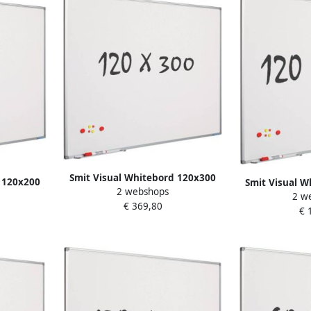
Smit Visual Whitebord 120x300
 120x200
Smit Visual W
2 webshops
cm Softline profiel 8mm gelakt
2 w
l 8mm
cm Softline p
€ 369,80
staal wit
€ 
t
st