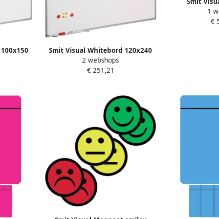
Smit Visu
1 w
whiteboard e
€ 
120
 100x150
Smit Visual Whitebord 120x240
2 webshops
mm gelakt
cm Softline profiel 8mm gelakt
€ 251,21
staal wit