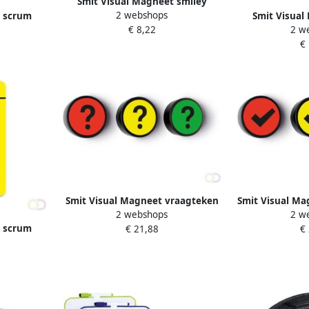
Smit Visual Magneet smiley
2 webshops
t scrum
25mm emotie bedroefd rood 5
Smit Visual
€ 8,22
2 w
tuks
stuks
75x75mm lic
€
Smit Visual Magneet vraagteken
Smit Visual M
2 webshops
2 w
35mm groen 5 stuks
groen
t scrum
€ 21,88
€
tuks