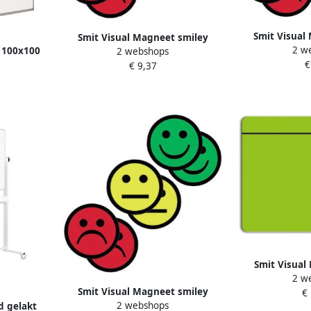
Smit Visual
Smit Visual Magneet smiley
2 w
 100x100
25mm emotie b
2 webshops
25mm 2x geel 2x groen 2x rood
€
l 8mm
€ 9,37
t
Smit Visual
2 w
75x75mm g
Smit Visual Magneet smiley
€
2 webshops
d gelakt
50mm emotie neutraal geel 5