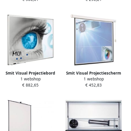
pen projectoren (o.a. Epson
1480Fi) muurmontage
Smit Visual Projectiebord
Smit Visual Projectiescherm
1 webshop
1 webshop
Softline profiel 8mm email
elektrisch (16:10) 4 kaders
€ 882,65
€ 452,83
wit MICA projectie (1:1)
(244x186)