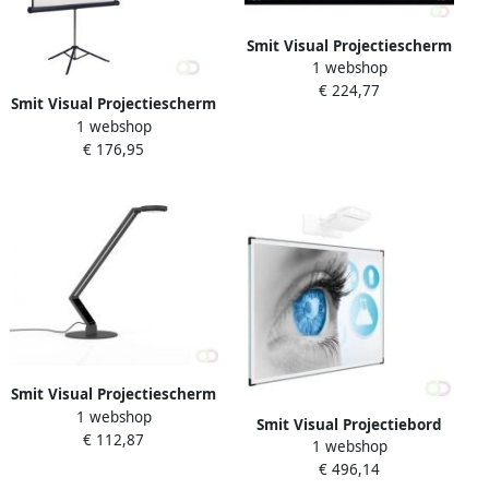
Smit Visual Projectiescherm
1 webshop
statief (4:3) 4 kaders
€ 224,77
2300x200mm
Smit Visual Projectiescherm
1 webshop
statief (1:1) 2 kaders
€ 176,95
2070x200mm
Smit Visual Projectiescherm
1 webshop
handbediend (1:1) 2 kaders
Smit Visual Projectiebord
€ 112,87
(153 x 153)
1 webshop
emailstaal mat wit (16:10)
€ 496,14
Extraflat profiel enkelvlaks