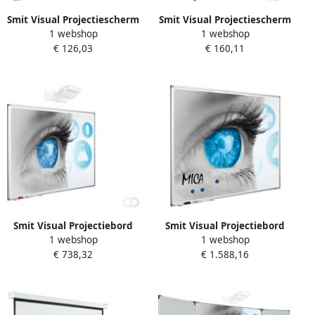
Smit Visual Projectiescherm
Smit Visual Projectiescherm
1 webshop
1 webshop
handbediend (1:1) 2 kaders
statief (1:1) 2 kaders
€ 126,03
€ 160,11
(180 x 180)
1810x200mm
Smit Visual Projectiebord
Smit Visual Projectiebord
1 webshop
1 webshop
emailstaal mat wit (5:2)
Softline profiel 8mm email
€ 738,32
€ 1.588,16
softline profiel 8mm voor
wit MICA projectie (16:9)
pen projectoren
muurmontage