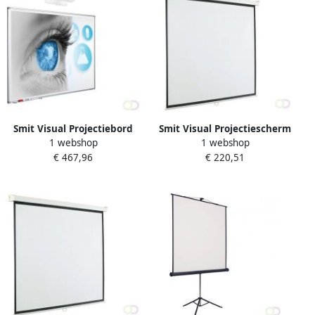
Smit Visual Projectiebord
Smit Visual Projectiescherm
1 webshop
1 webshop
emailstaal mat wit softline
handbediend (16:10) 4
€ 467,96
€ 220,51
profiel 8mm voor pen
kaders (190 x 147)
projectoren muurmontage