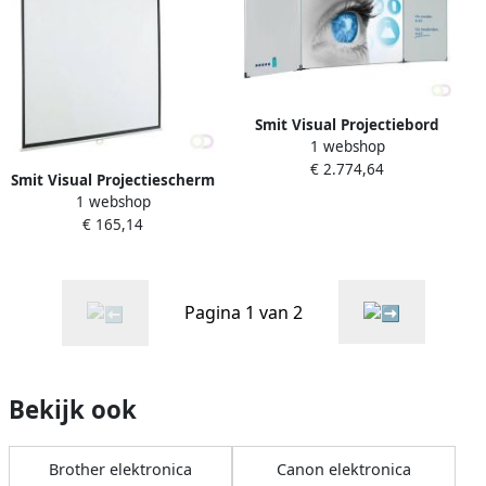
Smit Visual Projectiebord
1 webshop
emailstaal mat wit (16:10)
€ 2.774,64
Extraflat profiel 5-vlaks voor
Smit Visual Projectiescherm
pen projector (o.a. Epson
1 webshop
handbediend (4:3) 4 kaders
685Wi) hoogteverstelbaar o
€ 165,14
2200x140mm
Pagina 1 van 2
Bekijk ook
Brother elektronica
Canon elektronica