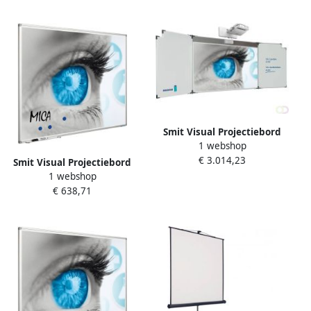
voor pen projector (o.a.
Epson 685Wi)
muurmontage
Smit Visual Projectiebord
1 webshop
emailstaal mat wit (16:10)
€ 3.014,23
Extraflat profiel 5-vlaks voor
Smit Visual Projectiebord
touch projector (o.a. Epson
1 webshop
Softline profiel 8mm email
695Wi) hoogteverstelbaar
€ 638,71
wit MICA projectie (16:9)