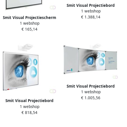
Smit Visual Projectiebord
1 webshop
emailstaal mat wit (16:10)
€ 1.388,14
Extraflat profiel 5-vlaks voor
Smit Visual Projectiescherm
touch projector (o.a. Epson
1 webshop
handbediend (1:1) 2 kaders
695Wi) muurmontage
€ 165,14
(203 x 203)
Smit Visual Projectiebord
1 webshop
emailstaal mat wit (16:10)
€ 1.005,56
Extraflat profiel 5-vlaks voor
Smit Visual Projectiebord
pen projector (o.a. Epson
1 webshop
emailstaal mat wit (1:1)
685Wi) muurmontage
€ 818,54
softline profiel 8mm voor
pen projectoren
muurmontage