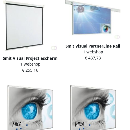
Smit Visual PartnerLine Rail
1 webshop
projectieborden mat wit
€ 437,73
Smit Visual Projectiescherm
beschrijfbaar 1600x1200mm
1 webshop
handbediend (16:10) 4
€ 255,16
kaders (234 x 146)