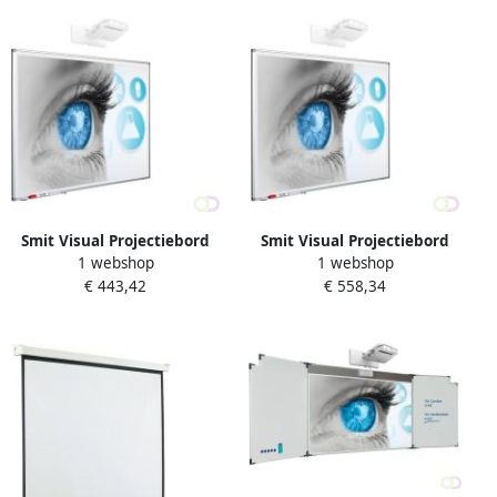
Epson 685Wi)
hoogteverstelbaar
Smit Visual Projectiebord
Smit Visual Projectiebord
1 webshop
1 webshop
emailstaal mat wit (16:10)
emailstaal mat wit (2:1)
€ 443,42
€ 558,34
softline profiel 8mm voor
softline profiel 8mm voor
pen projectoren (o.a. Epson
pen projectoren
685Wi) muurmontage
muurmontage