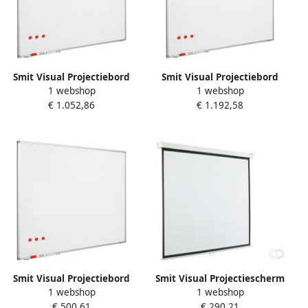
Smit Visual Projectiebord
Smit Visual Projectiebord
1 webshop
1 webshop
emailstaal mat wit (4:3)
emailstaal mat wit (16:10)
€ 1.052,86
€ 1.192,58
softline profiel 8mm voor
softline profiel 8mm voor
pen projectoren
pen projectoren (o.a. Epson
muurmontage
685Wi) muurmontage
Smit Visual Projectiebord
Smit Visual Projectiescherm
1 webshop
1 webshop
emailstaal mat wit (16:9)
handbediend (16:10) 4
€ 500,61
€ 290,21
softline profiel 8mm voor
kaders (290 x 182)