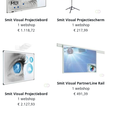
Smit Visual Projectiebord
Smit Visual Projectiescherm
1 webshop
1 webshop
Softline profiel 8mm email
statief (1:1) 2 kaders
€ 1.118,72
€ 217,99
wit MICA projectie (4:3)
200x2300mm
Smit Visual PartnerLine Rail
1 webshop
projectieborden mat wit
€ 491,39
Smit Visual Projectiebord
beschrijfbaar 1900x1200mm
1 webshop
emailstaal mat wit (16:10)
€ 2.127,93
Extraflat profiel enkelvlaks
voor pen projector (o.a.