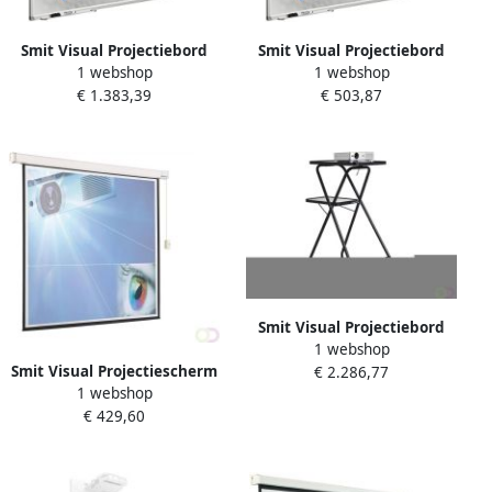
Smit Visual Projectiebord
Smit Visual Projectiebord
1 webshop
1 webshop
Softline profiel 8mm email
Softline profiel 8mm email
€ 1.383,39
€ 503,87
wit MICA projectie (16:10)
wit MICA projectie (4:3)
Smit Visual Projectiebord
1 webshop
emailstaal mat wit (16:10)
Smit Visual Projectiescherm
€ 2.286,77
Extraflat profiel enkelvlaks
1 webshop
elektrisch (16:10) 4 kaders
voor touch projector (o.a.
€ 429,60
160x2335mm
Epson 695Wi)
hoogteverstelba