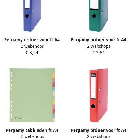
Pergamy ordner voor ft A4
Pergamy ordner voor ft A4
2 webshops
2 webshops
uit PP en papier zonder
uit PP en papier zonder
€ 3,64
€ 3,64
beschermrand rug van 5 cm
beschermrand rug van 7 5
blauw
cm groen
Pergamy tabbladen ft A4
Pergamy ordner voor ft A4
2 webshops
2 webshops
maxi 11-gaatsperforatie
uit PP en papier zonder