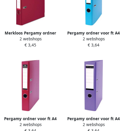
Merkloos Pergamy ordner
Pergamy ordner voor ft A4
2 webshops
2 webshops
voor ft A4 volledig uit PP
uit PP en papier zonder
€ 3,45
€ 3,64
rug van 5 cm bordeaux
beschermrand rug van 5 cm
turkoois
Pergamy ordner voor ft A4
Pergamy ordner voor ft A4
2 webshops
2 webshops
uit PP en papier zonder
uit PP en papier zonder
€ 3,64
€ 3,64