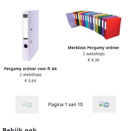
geassorteerde kleuren 5
tabs 50 stuks
Merkloos Pergamy ordner
2 webshops
voor ft A4 volledig uit PP
€ 4,36
rug van 5 cm geassorteerde
kleuren
Pergamy ordner voor ft A4
2 webshops
uit PP en papier zonder
€ 3,64
beschermrand rug van 5 cm
wit
Pagina 1 van 10
Bekijk ook