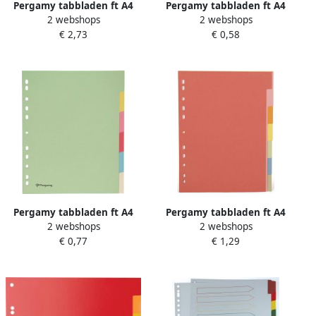
Pergamy tabbladen ft A4
Pergamy tabbladen ft A4
2 webshops
2 webshops
maxi 11-gaatsperforatie
11-gaatsperforatie karton
€ 2,73
€ 0,58
stevig karton
geassorteerde
geassorteerde kleuren 12
pastelkleuren 5 tabs 50
tabs 25 stuks
stuks
Pergamy tabbladen ft A4
Pergamy tabbladen ft A4
2 webshops
2 webshops
maxi 11-gaatsperforatie
11-gaatsperforatie extra
€ 0,77
€ 1,29
karton geassorteerde
sterk karton geassorteerde
pastelkleuren 6 tabs 50
kleuren 7 tabs 25 stuks
stuks