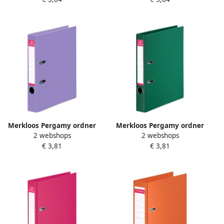
beschermrand rug van 5 cm
beschermrand rug van 7 5
bordeaux
cm paars
Merkloos Pergamy ordner
Merkloos Pergamy ordner
2 webshops
2 webshops
voor ft A4 volledig uit PP
voor ft A4 volledig uit PP
€ 3,81
€ 3,81
rug van 5 cm violet
rug van 5 cm groen