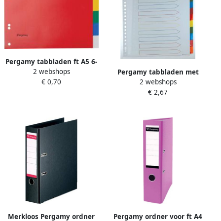
Pergamy tabbladen ft A5 6-
2 webshops
gaatsperforatie PP 6 tabs in
Pergamy tabbladen met
€ 0,70
2 webshops
geassorteerde kleuren 80
indexblad ft A4 11-
€ 2,67
stuks
gaatsperforatie
geassorteerde kleuren 12
tabs 25 stuks
Merkloos Pergamy ordner
Pergamy ordner voor ft A4