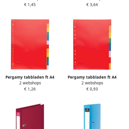
€ 1,45
€ 3,64
karton geassorteerde
beschermrand rug van 5 cm
pastelkleuren 12 tabs 25
oranje
stuks
Pergamy tabbladen ft A4
Pergamy tabbladen ft A4
2 webshops
2 webshops
23-gaatsperforatie PP 12
11-gaatsperforatie PP 8 tabs
€ 1,26
€ 0,93
tabs in geassorteerde
in geassorteerde kleuren 65
kleuren 45 stuks
stuks