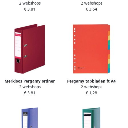
2 webshops
2 webshops
voor ft A4 volledig uit PP
uit PP en papier zonder
€ 3,81
€ 3,64
rug van 8 cm zwart
beschermrand rug van 7 5
cm roze
Merkloos Pergamy ordner
Pergamy tabbladen ft A4
2 webshops
2 webshops
voor ft A4 volledig uit PP
11-gaatsperforatie karton
€ 3,81
€ 1,28
rug van 8 cm bordeaux
geassorteerde kleuren 10
tabs 25 stuks