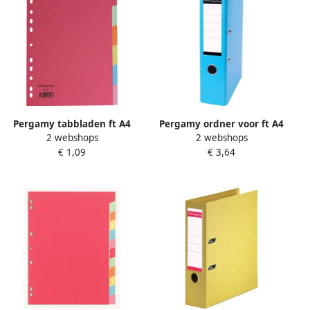
Pergamy tabbladen ft A4
Pergamy ordner voor ft A4
2 webshops
2 webshops
11-gaatsperforatie extra
uit PP en papier zonder
€ 1,09
€ 3,64
sterk karton geassorteerde
beschermrand rug van 7 5
kleuren 6 tabs 50 stuks
cm turkoois