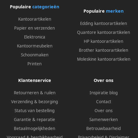
Populaire
categorieën
Populaire
merken
Kantoorartikelen
Edding kantoorartikelen
Papier en verzenden
Quantore kantoorartikelen
Elektronica
HP kantoorartikelen
Kantoormeubelen
Brother kantoorartikelen
Schoonmaken
Moleskine kantoorartikelen
Printen
Klantenservice
Over ons
Retourneren & ruilen
Inspiratie blog
Verzending & bezorging
Contact
Status van bestelling
Over ons
Garantie & reparatie
Samenwerken
Betaalmogelijkheden
Betrouwbaarheid
Voorraad & beschikbaarheid
Privacybeleid
&
Disclaimer