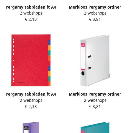
Pergamy tabbladen ft A4
Merkloos Pergamy ordner
2 webshops
2 webshops
11-gaatsperforatie extra
voor ft A4 volledig uit PP
€ 2,13
€ 3,81
sterk karton geassorteerde
rug van 8 cm geel
kleuren 12 tabs 25 stuks
Pergamy tabbladen ft A4
Merkloos Pergamy ordner
2 webshops
2 webshops
11-gaatsperforatie stevig
voor ft A4 volledig uit PP
€ 2,13
€ 3,81
karton geassorteerde
rug van 5 cm wit
kleuren 10 tabs 25 stuks