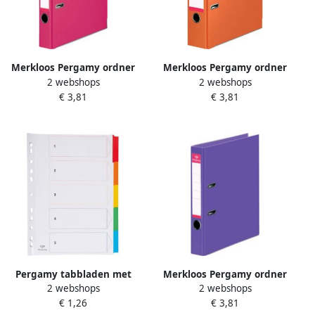
Merkloos Pergamy ordner
Merkloos Pergamy ordner
2 webshops
2 webshops
voor ft A4 volledig uit PP
voor ft A4 volledig uit PP
€ 3,81
€ 3,81
rug van 5 cm roze
rug van 8 cm oranje
Pergamy tabbladen met
Merkloos Pergamy ordner
2 webshops
2 webshops
indexblad ft A4 11-
voor ft A4 volledig uit PP
€ 1,26
€ 3,81
gaatsperforatie
rug van 5 cm paars