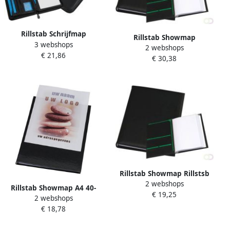
Rillstab Schrijfmap
Rillstab Showmap
3 webshops
Excellent de luxe A5
2 webshops
Ambassadeur A4 3 kanaals
€ 21,86
lederlook zwart
€ 30,38
30-tassen zwart
Rillstab Showmap Rillstsb
2 webshops
Ambassadeur A4 1kanaals
Rillstab Showmap A4 40-
€ 19,25
10-tassen zwart
2 webshops
tassen + transparante
€ 18,78
voortas