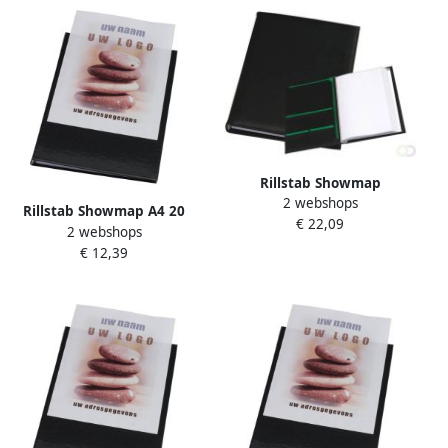
Rillstab Showmap
2 webshops
Ambassadeur A4 1 kanaals
Rillstab Showmap A4 20
€ 22,09
20-tassen zwart
2 webshops
tassen + transparante
€ 12,39
voortas