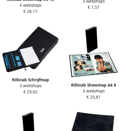
3 webshops
kanaals 10 tassen zwart
3 webshops
kanaals 100-tassen zwart
€ 7,57
€ 28,17
Rillstab Schrijfmap
Rillstab Showmap A4 8
3 webshops
Excellent de luxe A4
3 webshops
kanaals 80-tassen zwart
€ 29,02
lederlook zwart
€ 25,81