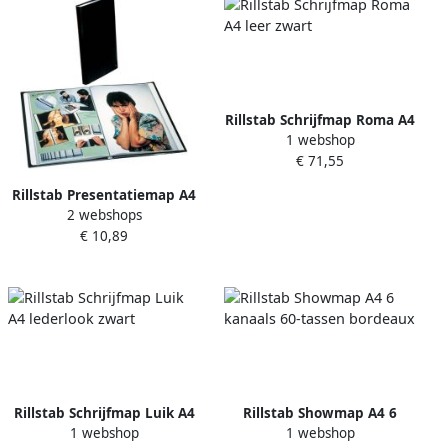
Rillstab Schrijfmap Roma A4
1 webshop
leer zwart
€ 71,55
Rillstab Presentatiemap A4
2 webshops
1 kanaals 20-tassen zwart
€ 10,89
Rillstab Schrijfmap Luik A4
Rillstab Showmap A4 6
1 webshop
1 webshop
lederlook zwart
kanaals 60-tassen bordeaux