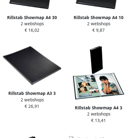
Rillstab Showmap A4 30
Rillstab Showmap A4 10
2 webshops
2 webshops
tassen + transparante
tassen + transparante
€ 16,02
€ 9,87
voortas
voortas
Rillstab Showmap A3 3
2 webshops
kanaals 36 tassen zwart
€ 26,91
Rillstab Showmap A4 3
2 webshops
kanaals 30-tassen zwart
€ 13,41