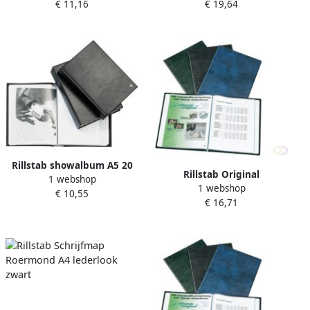
€ 11,16
€ 19,64
Rillstab showalbum A5 20
Rillstab Original
1 webshop
tassen
1 webshop
Showalbum A4 30 Tassen
€ 10,55
€ 16,71
Zwart