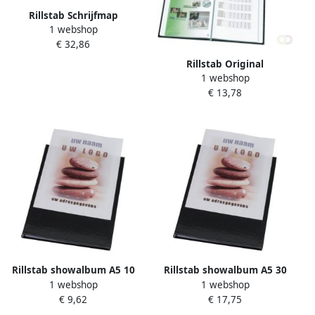
Rillstab Schrijfmap
1 webshop
Roermond A4 lederlook
€ 32,86
zwart
Rillstab Original
1 webshop
Showalbum A4 20 Tassen
€ 13,78
Zwart
Rillstab showalbum A5 10
Rillstab showalbum A5 30
1 webshop
1 webshop
tassen zwart
tassen zwart
€ 9,62
€ 17,75