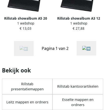
Rillstab showalbum A5 20
Rillstab showalbum A3 12
1 webshop
1 webshop
tassen zwart
tassen zwart
€ 13,03
€ 27,88
Pagina 1 van 2
Bekijk ook
Rillstab
Rillstab kantoorartikelen
presentatiemappen
Esselte mappen en
Leitz mappen en ordners
ordners