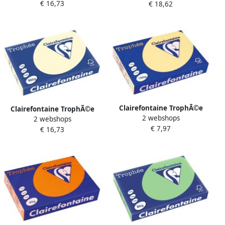
€ 16,73
160 g 250 vel citroengeel
€ 18,62
160 g 250 vel
zonnebloemgeel
Clairefontaine TrophÃ©e
Clairefontaine TrophÃ©e
2 webshops
Pastel gekleurd papier A4
2 webshops
Pastel gekleurd papier A3
€ 7,97
160 g 250 vel kanariegeel
€ 16,73
160 g 250 vel crÃ¨me