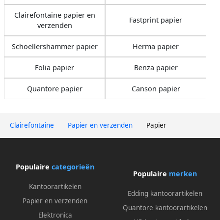
Clairefontaine papier en
Fastprint papier
verzenden
Schoellershammer papier
Herma papier
Folia papier
Benza papier
Quantore papier
Canson papier
Clairefontaine
Papier en verzenden
Papier
Populaire
categorieën
Populaire
merken
Kantoorartikelen
Edding kantoorartikelen
Papier en verzenden
Quantore kantoorartikelen
Elektronica