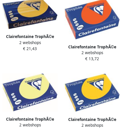
Clairefontaine TrophÃ©e
2 webshops
Pastel gekleurd papier A3
Clairefontaine TrophÃ©e
€ 21,43
80 g 500 vel goudgeel
2 webshops
Intens gekleurd papier A4
€ 13,72
210 g 250 vel kardinaalrood
Clairefontaine TrophÃ©e
Clairefontaine TrophÃ©e
2 webshops
Pastel gekleurd papier A3
2 webshops
Intens gekleurd papier A3