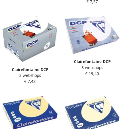
€ 7,57
pak van 500 vel
Clairefontaine DCP
3 webshops
presentatiepapier A3 100 g
Clairefontaine DCP
€ 19,40
pak van 500 vel
3 webshops
presentatiepapier A4 160 g
€ 7,43
pak van 250 vel