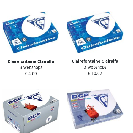
Clairefontaine Clairalfa
Clairefontaine Clairalfa
3 webshops
presentatiepapier A4 110 g
3 webshops
printpapier ft A5 80 g pak
€ 10,02
pak van 500 vel
€ 4,09
van 500 vel