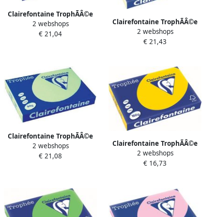
Clairefontaine TrophÃÂ©e
Clairefontaine TrophÃÂ©e
2 webshops
Pastel gekleurd papier A3
2 webshops
Pastel gekleurd papier A3
€ 21,04
80 g 500 vel kanariegeel
€ 21,43
80 g 500 vel crÃÂ¨me
Clairefontaine TrophÃÂ©e
Clairefontaine TrophÃÂ©e
2 webshops
Pastel gekleurd papier A3
2 webshops
Pastel gekleurd papier A3
€ 21,08
80 g 500 vel groen
€ 16,73
160 g 250 vel goudgeel