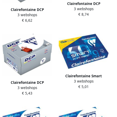
Clairefontaine DCP
3 webshops
presentatiepapier A4 100 g
Clairefontaine DCP
€ 8,74
pak van 500 vel
3 webshops
presentatiepapier A4 250 g
€ 6,62
pak van 125 vel
Clairefontaine Smart
3 webshops
Printing printpapier ft A4
Clairefontaine DCP
€ 5,01
60 g pak van 500 vel
3 webshops
presentatiepapier A4 120 g
€ 5,43
pak van 250 vel