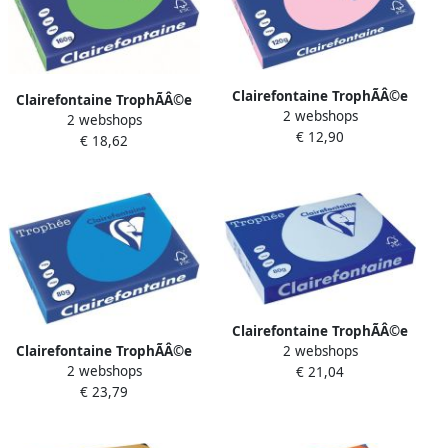
Clairefontaine TrophÃÂ©e
Clairefontaine TrophÃÂ©e
2 webshops
Pastel gekleurd papier A3
2 webshops
Intens gekleurd papier A3
€ 12,90
120 g 250 vel roze
€ 18,62
160 g 250 vel grasgroen
Clairefontaine TrophÃÂ©e
Clairefontaine TrophÃÂ©e
2 webshops
Pastel gekleurd papier A3
2 webshops
Intens gekleurd papier A3
€ 21,04
80 g 500 vel azuurblauw
€ 23,79
80 g 500 vel turkoois