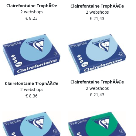
Clairefontaine TrophÃ©e
Clairefontaine TrophÃÂ©e
2 webshops
Intens gekleurd papier A4
2 webshops
Pastel gekleurd papier A3
€ 8,23
80 g 500 vel feloranje
€ 21,43
80 g 500 vel natuurgroen
Clairefontaine TrophÃÂ©e
Clairefontaine TrophÃÂ©e
2 webshops
Pastel gekleurd papier A3
2 webshops
Pastel gekleurd papier A4
€ 21,43
80 g 500 vel blauw
€ 8,36
160 g 250 vel
lavendelblauw