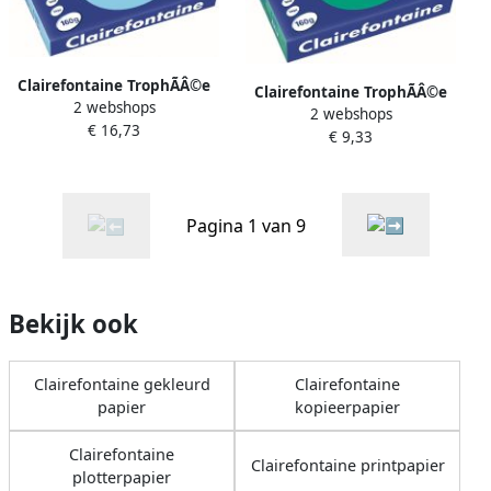
Clairefontaine TrophÃÂ©e
Clairefontaine TrophÃÂ©e
2 webshops
Pastel gekleurd papier A3
2 webshops
Intens gekleurd papier A4
€ 16,73
160 g 250 vel helblauw
€ 9,33
160 g 250 vel dennengroen
Pagina 1 van 9
Bekijk ook
Clairefontaine gekleurd
Clairefontaine
papier
kopieerpapier
Clairefontaine
Clairefontaine printpapier
plotterpapier