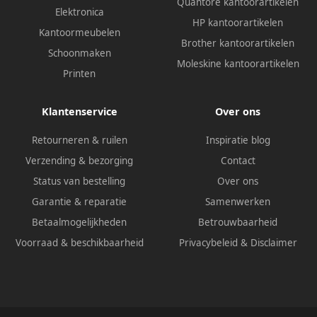
Quantore kantoorartikelen
Elektronica
HP kantoorartikelen
Kantoormeubelen
Brother kantoorartikelen
Schoonmaken
Moleskine kantoorartikelen
Printen
Klantenservice
Over ons
Retourneren & ruilen
Inspiratie blog
Verzending & bezorging
Contact
Status van bestelling
Over ons
Garantie & reparatie
Samenwerken
Betaalmogelijkheden
Betrouwbaarheid
Voorraad & beschikbaarheid
Privacybeleid
&
Disclaimer