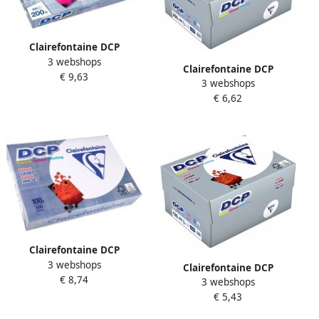
Clairefontaine DCP
3 webshops
presentatiepapier ft A4 200
Clairefontaine DCP
€ 9,63
g pak van 250 vel
3 webshops
presentatiepapier A4 250 g
€ 6,62
pak van 125 vel
Clairefontaine DCP
3 webshops
presentatiepapier A4 100 g
Clairefontaine DCP
€ 8,74
pak van 500 vel
3 webshops
presentatiepapier A4 120 g
€ 5,43
pak van 250 vel