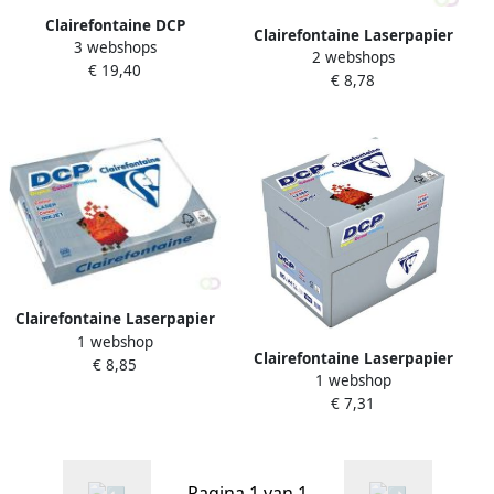
Clairefontaine DCP
Clairefontaine Laserpapier
3 webshops
presentatiepapier A3 100 g
2 webshops
DCP Green A4 90gr wit 500
€ 19,40
pak van 500 vel
€ 8,78
vel
Clairefontaine Laserpapier
1 webshop
DCP A4 80gr wit 500 vel
Clairefontaine Laserpapier
€ 8,85
1 webshop
DCP A4 80gr wit 500 vel
€ 7,31
Pagina 1 van 1