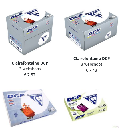
Clairefontaine DCP
Clairefontaine DCP
3 webshops
presentatiepapier A4 160 g
3 webshops
presentatiepapier A4 90 g
€ 7,43
pak van 250 vel
€ 7,57
pak van 500 vel