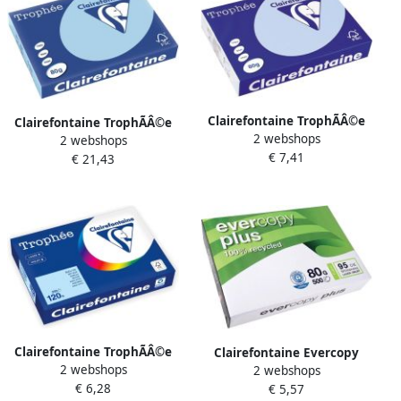
Clairefontaine TrophÃÂ©e
Clairefontaine TrophÃÂ©e
2 webshops
gekleurd papier A4 80 g 500
2 webshops
Pastel gekleurd papier A3
€ 7,41
vel blauw
€ 21,43
80 g 500 vel blauw
Clairefontaine TrophÃÂ©e
Clairefontaine Evercopy
2 webshops
Pastel gekleurd papier A4
2 webshops
kopieerpapier Plus ft A4 80
€ 6,28
120 g 250 vel blauw
€ 5,57
g pak van 500 vel