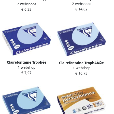
2 webshops
intens A4 80 g 5 x 100 vel
2 webshops
kopieerpapier Premium ft
€ 14,02
geassorteerde kleuren
€ 6,33
A4 80 g pak van 500 vel
Clairefontaine Trophée
Clairefontaine TrophÃÂ©e
1 webshop
Pastel gekleurd papier A4
1 webshop
Pastel gekleurd papier A3
€ 7,97
160 g 250 vel blauw
€ 16,73
160 g 250 vel blauw