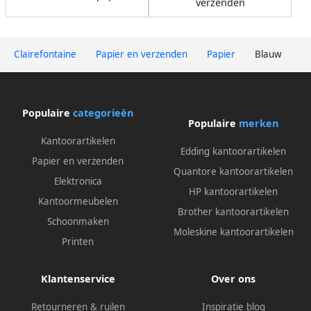
verzenden
Clairefontaine
Papier en verzenden
Papier
Blauw
Populaire
categorieën
Populaire
merken
Kantoorartikelen
Edding kantoorartikelen
Papier en verzenden
Quantore kantoorartikelen
Elektronica
HP kantoorartikelen
Kantoormeubelen
Brother kantoorartikelen
Schoonmaken
Moleskine kantoorartikelen
Printen
Klantenservice
Over ons
Retourneren & ruilen
Inspiratie blog