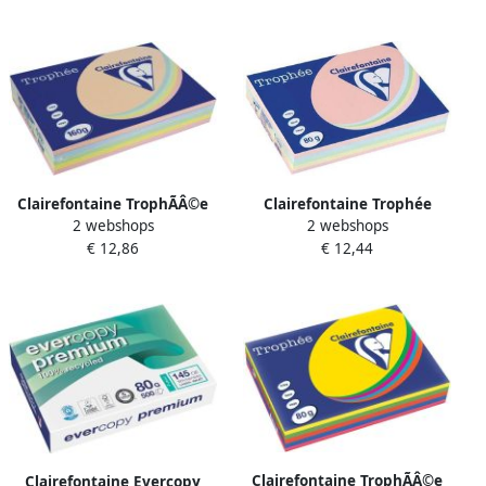
Clairefontaine Trophée
Clairefontaine TrophÃÂ©e
2 webshops
2 webshops
gekleurd papier A4 80 g 5 x
Pastel A4 160 g 5x50 vel
€ 12,44
€ 12,86
100 vel geassorteerde
geassorteerde kleuren
kleuren
Clairefontaine TrophÃÂ©e
Clairefontaine Evercopy