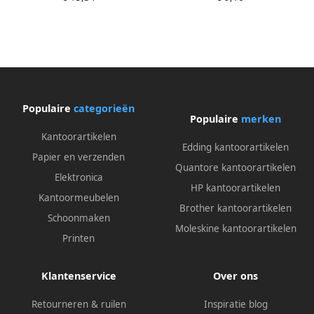
vel
Populaire
categorieën
Populaire
merken
Kantoorartikelen
Edding kantoorartikelen
Papier en verzenden
Quantore kantoorartikelen
Elektronica
HP kantoorartikelen
Kantoormeubelen
Brother kantoorartikelen
Schoonmaken
Moleskine kantoorartikelen
Printen
Klantenservice
Over ons
Retourneren & ruilen
Inspiratie blog