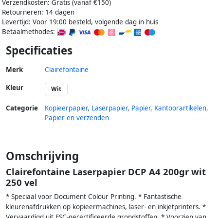
Verzendkosten: Gratis (vanaf €150)
Retourneren: 14 dagen
Levertijd: Voor 19:00 besteld, volgende dag in huis
Betaalmethodes:
Specificaties
Merk
Clairefontaine
Kleur
Wit
Categorie
Kopieerpapier
,
Laserpapier
,
Papier
,
Kantoorartikelen
,
Papier en verzenden
Omschrijving
Clairefontaine Laserpapier DCP A4 200gr wit
250 vel
* Speciaal voor Document Colour Printing. * Fantastische
kleurenafdrukken op kopieermachines, laser- en inkjetprinters. *
Vervaardigd uit FSC-gecertificeerde grondstoffen. * Voorzien van