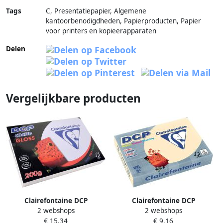
Tags
C, Presentatiepapier, Algemene
kantoorbenodigdheden, Papierproducten, Papier
voor printers en kopieerapparaten
Delen
Vergelijkbare producten
Clairefontaine DCP
Clairefontaine DCP
2 webshops
2 webshops
presentatiepapier coated
presentatiepapier A4 100 g
€ 15,34
€ 9,16
gloss ft A4 200 g pak van 250
ivoor pak van 500 vel