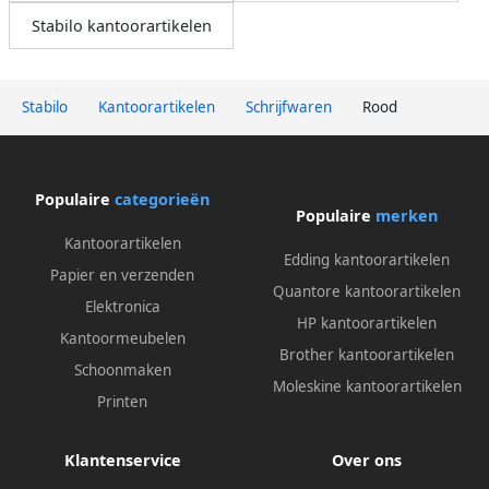
Stabilo kantoorartikelen
Stabilo
Kantoorartikelen
Schrijfwaren
Rood
Populaire
categorieën
Populaire
merken
Kantoorartikelen
Edding kantoorartikelen
Papier en verzenden
Quantore kantoorartikelen
Elektronica
HP kantoorartikelen
Kantoormeubelen
Brother kantoorartikelen
Schoonmaken
Moleskine kantoorartikelen
Printen
Klantenservice
Over ons