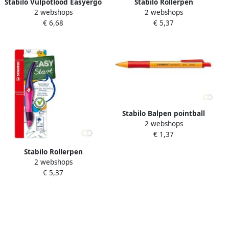
Stabilo Vulpotlood Easyergo
Stabilo Rollerpen
2 webshops
2 webshops
HB 3.15mm rechtshandig
Easyoriginal linkshandig
€ 6,68
€ 5,37
oranje rood incl
holograph edition medium
puntenslijper blister Ã 1
magenta blister Ã 1 stuk
stuk
Stabilo Balpen pointball
2 webshops
6030 40 medium rood
€ 1,37
Stabilo Rollerpen
2 webshops
Easyoriginal rechtshandig
€ 5,37
holograph edition medium
magenta blister Ã 1 stuk