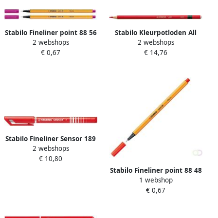
Stabilo Fineliner point 88 56
Stabilo Kleurpotloden All
2 webshops
2 webshops
fijn roze rood
8040 rood
€ 0,67
€ 14,76
Stabilo Fineliner Sensor 189
2 webshops
40 fijn rood
€ 10,80
Stabilo Fineliner point 88 48
1 webshop
fijn lichtrood
€ 0,67