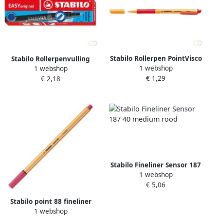
Stabilo Rollerpen PointVisco
Stabilo Rollerpenvulling
1 webshop
1 webshop
1099 40 fijn rood
Easyoriginal medium rood
€ 1,29
€ 2,18
doosje Ã 3 stuks
Stabilo Fineliner Sensor 187
1 webshop
40 medium rood
€ 5,06
Stabilo point 88 fineliner
1 webshop
strawberry red