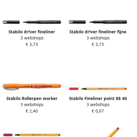
Stabilo dr!ver fineliner
Stabilo dr!ver fineliner fijne
3 webshops
3 webshops
medium punt rood
punt rood
€ 3,73
€ 3,73
Stabilo Rollerpen worker
Stabilo Fineliner point 88 40
3 webshops
3 webshops
colorful 2019 40 medium
fijn rood
€ 2,40
€ 0,67
rood