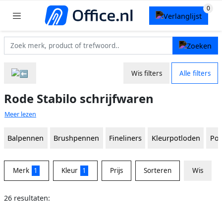
Wis filters
Alle filters
Rode Stabilo schrijfwaren
Meer lezen
Balpennen
Brushpennen
Fineliners
Kleurpotloden
Pot
Merk
1
Kleur
1
Prijs
Sorteren
Wis
26 resultaten: