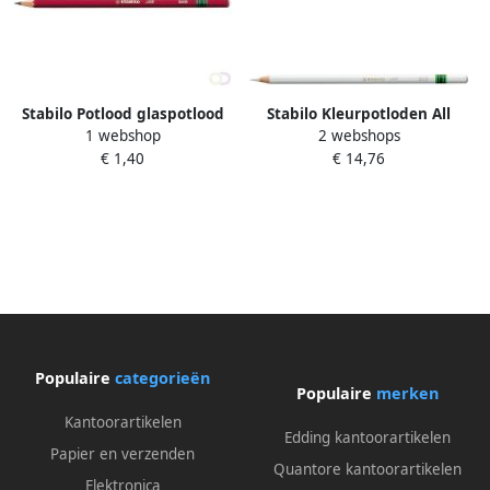
Stabilo Potlood glaspotlood
Stabilo Kleurpotloden All
1 webshop
2 webshops
grafiet
8052 wit
€ 1,40
€ 14,76
Populaire
categorieën
Populaire
merken
Kantoorartikelen
Edding kantoorartikelen
Papier en verzenden
Quantore kantoorartikelen
Elektronica