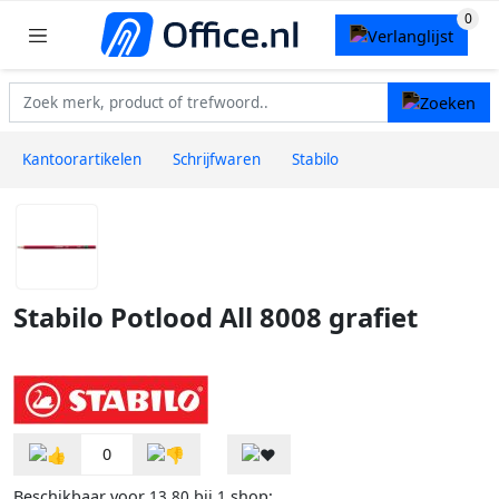
Kantoorartikelen
Schrijfwaren
Stabilo
Stabilo Potlood All 8008 grafiet
0
Beschikbaar voor
bij
shop:
13,80
1