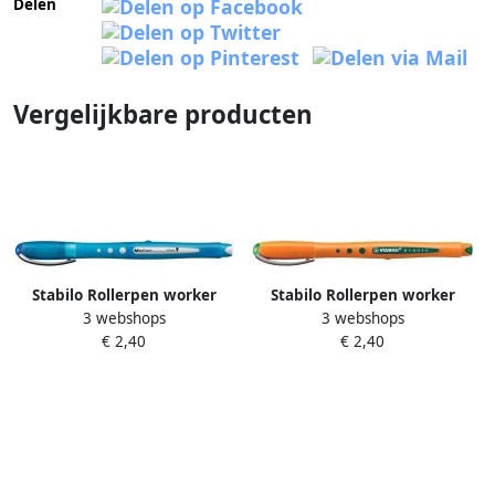
Delen
Vergelijkbare producten
Stabilo Rollerpen worker
Stabilo Rollerpen worker
3 webshops
3 webshops
colorful 2019 41 medium
colorful 2019 36 medium
€ 2,40
€ 2,40
blauw
groen