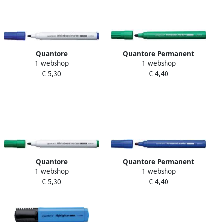
Quantore
Quantore Permanent
1 webshop
1 webshop
Whiteboardmarker rond 1-
marker rond 1 1.5mm groen
€ 5,30
€ 4,40
1.5mm blauw
Quantore
Quantore Permanent
1 webshop
1 webshop
Whiteboardmarker rond 1-
marker rond 1-1.5mm
€ 5,30
€ 4,40
1.5mm groen
blauw