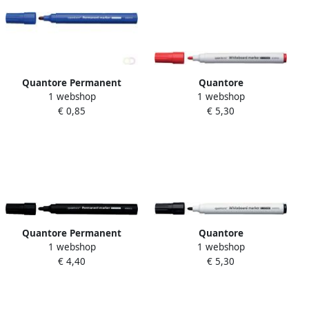
Quantore Permanent
Quantore
1 webshop
1 webshop
marker rond 1-1.5mm
Whiteboardmarker rond 1-
€ 0,85
€ 5,30
blauw
1.5mm rood
Quantore Permanent
Quantore
1 webshop
1 webshop
marker rond 1-1.5mm zwart
Whiteboardmarker rond 1-
€ 4,40
€ 5,30
1.5mm zwart