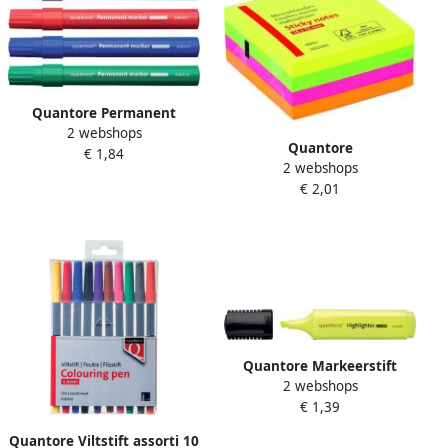
Quantore Permanent
2 webshops
marker rond 1-1.5mm
Quantore
€ 1,84
assorti 4 stuks
2 webshops
Whiteboardmarker rond 1-
€ 2,01
1.5mm 4 stuks assorti
Quantore Markeerstift
2 webshops
assorti etui Ã 3 kleuren
€ 1,39
Quantore Viltstift assorti 10