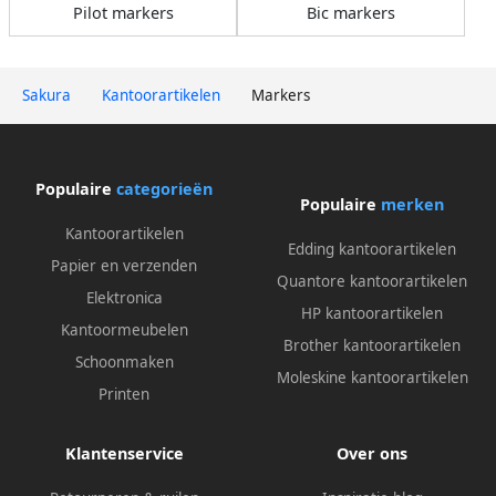
Pilot markers
Bic markers
Sakura
Kantoorartikelen
Markers
Populaire
categorieën
Populaire
merken
Kantoorartikelen
Edding kantoorartikelen
Papier en verzenden
Quantore kantoorartikelen
Elektronica
HP kantoorartikelen
Kantoormeubelen
Brother kantoorartikelen
Schoonmaken
Moleskine kantoorartikelen
Printen
Klantenservice
Over ons