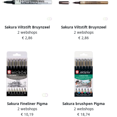
Sakura Viltstift Bruynzeel
Sakura Viltstift Bruynzeel
2 webshops
2 webshops
pen-touch EF wit 1-2mm
pen-touch EF Goud 1-2mm
€ 2,86
€ 2,86
Sakura Fineliner Pigma
Sakura brushpen Pigma
2 webshops
2 webshops
Micron ass + brushpen
Brush etui van 6 stuks in
€ 10,19
€ 18,74
zwart
geassorteerde kleuren