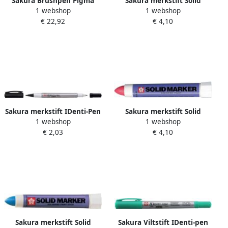
Sakura Brushpen Pigma
Sakura merkstift Solid
1 webshop
1 webshop
Brush zwart
Marker wit brede punt
€ 22,92
€ 4,10
Sakura merkstift IDenti-Pen
Sakura merkstift Solid
1 webshop
1 webshop
zwart
Marker rood brede punt
€ 2,03
€ 4,10
Sakura merkstift Solid
Sakura Viltstift IDenti-pen