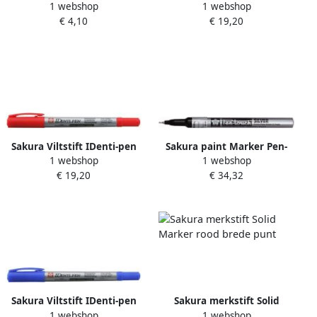
1 webshop
1 webshop
Marker blauw brede punt
multifunctioneel groen
€ 4,10
€ 19,20
Sakura Viltstift IDenti-pen
Sakura paint Marker Pen-
1 webshop
1 webshop
multifunctioneel rood
Touch punt van 0 7 mm
€ 19,20
€ 34,32
zilver
Sakura Viltstift IDenti-pen
Sakura merkstift Solid
1 webshop
1 webshop
multifunctioneel blauw
Marker rood brede punt