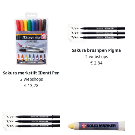
Sakura brushpen Pigma
2 webshops
Brush zwart fijn
€ 2,84
Sakura merkstift IDenti Pen
2 webshops
etui van 8 stuks in
€ 13,78
geassorteerde kleuren