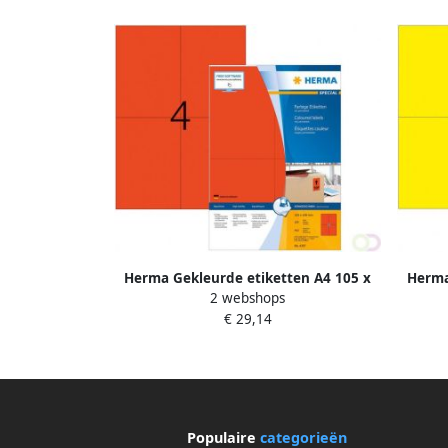
Herma Gekleurde etiketten A4 105 x
Herma
2 webshops
148 mm rood permanent hechtend
148 
€ 29,14
Populaire
categorieën