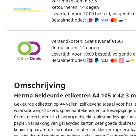
Verzendkosten: € 5,95
Retourneren: 14 dagen
Levertijd: Voor 17:00 besteld, volgende d
Betaalmethodes:
Verzendkosten: Gratis (vanaf €150)
Retourneren: 14 dagen
Levertijd: Voor 19:00 besteld, volgende d
Betaalmethodes:
Omschrijving
Herma Gekleurde etiketten A4 105 x 42 3 
Gekleurde etiketten op A4-vellen, zelfklevend Ideaal voor het la
waarschuwingsstickers, spoedaantekeningen, adreswijzigingen, k
Credit-gecertificeerd, chloorvrij gebleekt, oplosmiddelvrije cont
papier, verpakking van gerecycled karton Zeer goede drukresulta
kopieerapparaten, kleurenlaserprinters en kleurenkopieerappar
veiligheidsrand rondom en optimale vlakligging Gratis softw