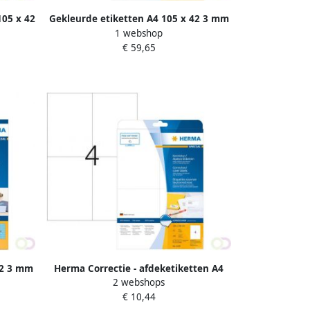
105 x 42
Gekleurde etiketten A4 105 x 42 3 mm
r
1 webshop
groen permanent hechtend
€ 59,65
42 3 mm
Herma Correctie - afdeketiketten A4
2 webshops
nd
105 x 148 mm wit ondoorzichtig
€ 10,44
permanent hecht