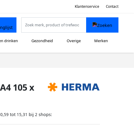
Klantenservice
Contact
en drinken
Gezondheid
Overige
Merken
A4 105 x
tot
bij
shops:
10,59
15,31
2