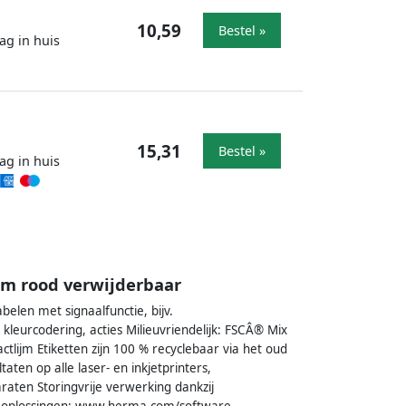
10,59
Bestel »
ag in huis
15,31
Bestel »
ag in huis
mm rood verwijderbaar
belen met signaalfunctie, bijv.
leurcodering, acties Milieuvriendelijk: FSCÂ® Mix
actlijm Etiketten zijn 100 % recyclebaar via het oud
ten op alle laser- en inkjetprinters,
aten Storingvrije verwerking dankzij
areoplossingen: www.herma.com/software