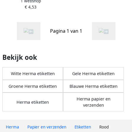
1 webshop
40 mm rood permanent
€ 4,53
hechtend om met de hand
te
Pagina 1 van 1
Bekijk ook
Witte Herma etiketten
Gele Herma etiketten
Groene Herma etiketten
Blauwe Herma etiketten
Herma papier en
Herma etiketten
verzenden
Herma
Papier en verzenden
Etiketten
Rood