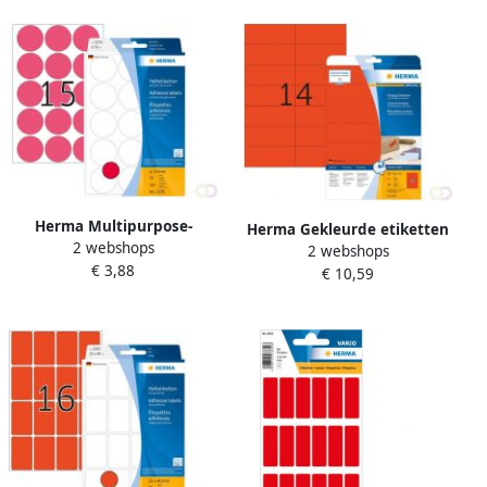
Herma Multipurpose-
Herma Gekleurde etiketten
2 webshops
etiketten Ã 32 mm rond
2 webshops
A4 105 x 42 3 mm rood
€ 3,88
fluor rood permanent
€ 10,59
verwijderbaar
hechtend om met de