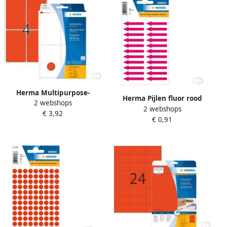
Herma Multipurpose-
Herma Pijlen fluor rood
2 webshops
etiketten 52 x 82 mm rood
2 webshops
Papier 38x7 mm 88 st.
€ 3,92
permanent hechtend om
€ 0,91
met de hand te