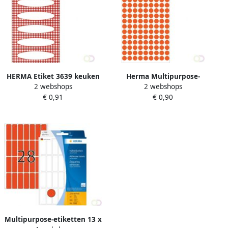
HERMA Etiket 3639 keuken
Herma Multipurpose-
2 webshops
2 webshops
ruit rood
etiketten Ã 8 mm rond rood
€ 0,91
€ 0,90
permanent hechtend om
met de hand te
Multipurpose-etiketten 13 x