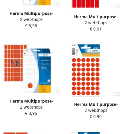
Herma Multipurpose-
Herma Multipurpose-
2 webshops
etiketten 25 x 40 mm rood
2 webshops
etiketten 12 x 34 mm rood
€ 3,96
permanent hechtend om
€ 0,91
permanent hechtend om
met de hand te
met de hand te
Herma Multipurpose-
Herma Multipurpose-
2 webshops
etiketten 12 x 18 mm rood
2 webshops
etiketten Ã 13 mm rond
€ 3,96
permanent hechtend om
€ 0,90
fluor rood permanent
met de hand te
hechtend om met de