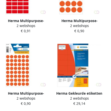
Herma Multipurpose-
Herma Multipurpose-
2 webshops
2 webshops
etiketten 12 x 18 mm rood
etiketten Ã 19 mm rond
€ 0,91
€ 0,90
permanent hechtend om
rood permanent hechtend
met de hand te
om met de hand t
Herma Multipurpose-
Herma Gekleurde etiketten
2 webshops
2 webshops
etiketten Ã 13 mm rond
A4 70 x 37 mm rood
€ 0,90
€ 29,14
rood permanent hechtend
permanent hechtend
om met de hand t