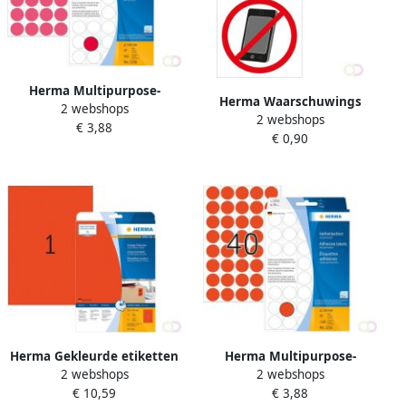
Herma Multipurpose-
Herma Waarschuwings
2 webshops
etiketten Ã 19 mm rond
2 webshops
etiketten geen mobieltje
€ 3,88
fluor rood geperforeerd
€ 0,90
watervast 3 st.
permanent hechte
Herma Gekleurde etiketten
Herma Multipurpose-
2 webshops
2 webshops
A4 210 x 297 mm rood
etiketten Ã 19 mm rond
€ 10,59
€ 3,88
verwijderbaar
rood geperforeerd