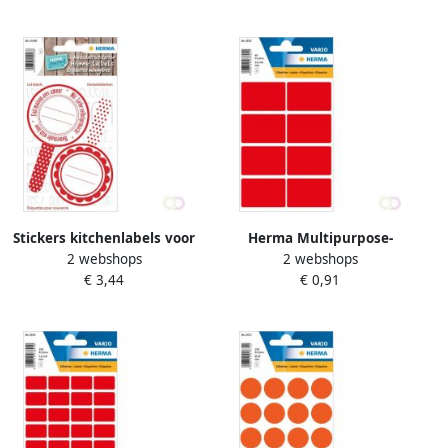
permanent hechtend om
Stickers kitchenlabels voor
Herma Multipurpose-
2 webshops
2 webshops
deksel new look rood
etiketten 25 x 40 mm rood
€ 3,44
€ 0,91
permanent hechtend om
met de hand te