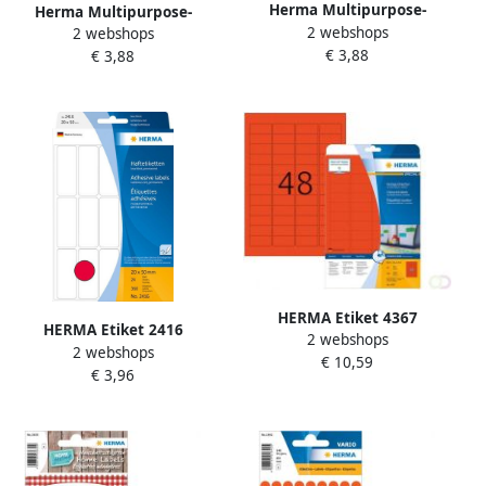
Herma Multipurpose-
Herma Multipurpose-
2 webshops
etiketten Ã 32 mm rond
2 webshops
etiketten Ã 13 mm rond
€ 3,88
rood permanent hechtend
€ 3,88
rood permanent hechtend
om met de hand t
om met de hand t
HERMA Etiket 4367
HERMA Etiket 2416
2 webshops
45.7x21.2mm verwijderbaar
2 webshops
20x50mm fluor rood 360
€ 10,59
rood 960 etiketten
€ 3,96
etiketten