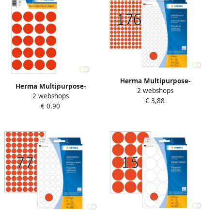
Herma Multipurpose-
Herma Multipurpose-
2 webshops
etiketten Ã 8 mm rond rood
2 webshops
etiketten Ã 19 mm rond
€ 3,88
permanent hechtend om
€ 0,90
fluor rood permanent
met de hand te
hechtend om met de