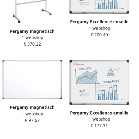
Pergamy Excellence emaille
1 webshop
magnetisch whiteboard ft
Pergamy magnetisch
€ 200,40
180 x 90 cm
1 webshop
kantelbord ft 120 x 90 cm
€ 370,22
Pergamy magnetisch
Pergamy Excellence emaille
1 webshop
whiteboard ft 120 x 90 cm
1 webshop
magnetisch whiteboard ft
€ 97,67
€ 177,31
150 x 100 cm