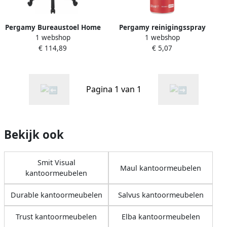
Pergamy Bureaustoel Home
Pergamy reinigingsspray
1 webshop
1 webshop
Chair 50 zwart
voor whiteboards flesje van
€ 114,89
€ 5,07
250 ml
Pagina 1 van 1
Bekijk ook
Smit Visual
Maul kantoormeubelen
kantoormeubelen
Durable kantoormeubelen
Salvus kantoormeubelen
Trust kantoormeubelen
Elba kantoormeubelen