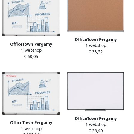
OfficeTown Pergamy
OfficeTown Pergamy
1 webshop
kurkbord met aluminium
1 webshop
Excellence emaille
€ 33,52
frame ft 60 x 45 cm
€ 60,05
magnetisch whiteboard ft
60 x 45 cm
OfficeTown Pergamy
OfficeTown Pergamy
1 webshop
Essential melamine niet-
1 webshop
Excellence emaille
€ 26,40
magnetisch whiteboard ft