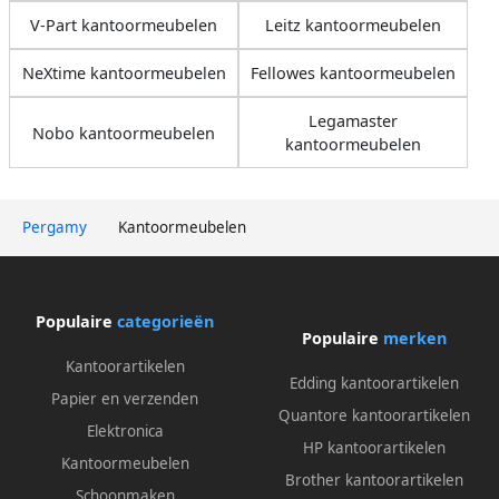
V-Part kantoormeubelen
Leitz kantoormeubelen
NeXtime kantoormeubelen
Fellowes kantoormeubelen
Legamaster
Nobo kantoormeubelen
kantoormeubelen
Pergamy
Kantoormeubelen
Populaire
categorieën
Populaire
merken
Kantoorartikelen
Edding kantoorartikelen
Papier en verzenden
Quantore kantoorartikelen
Elektronica
HP kantoorartikelen
Kantoormeubelen
Brother kantoorartikelen
Schoonmaken