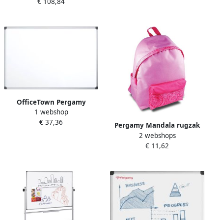
€ 108,84
magnetisch whiteboard ft
45 x 60 cm
90 x 60 cm
OfficeTown Pergamy
1 webshop
magnetisch whiteboard ft
€ 37,36
60 x 45 cm
Pergamy Mandala rugzak
2 webshops
roze
€ 11,62